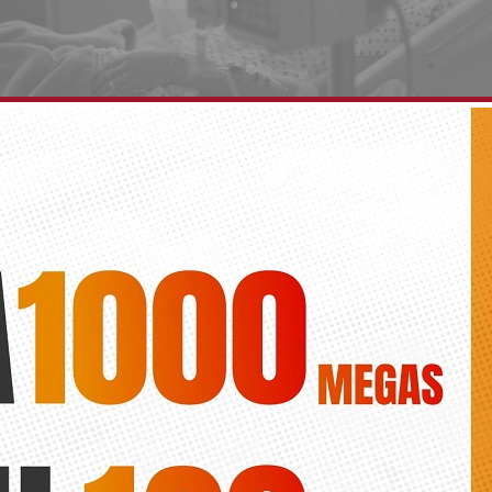
ión hospitalaria disminuye un 14,6% en un mes y 
ales retomar la actividad asistencial
Diario de la Vega
externas retoman la presencialidad en algunos servicios y se retoman
uirúrgicas que no requieren UCI