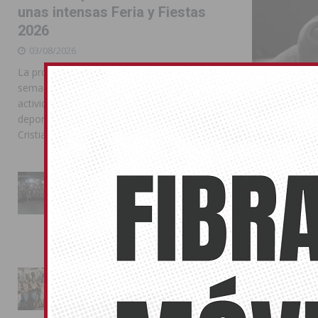
unas intensas Feria y Fiestas
2026
03/08/2026
La programación reunió durante más de una
semana actos institucionales, conciertos,
actividades familiares, competiciones
deportivas y las celebraciones de Moros y
Cristianos
La ocupac
La Entrada Cristiana llena de
los hospit
esplendor las calles de
Almoradí en una multitudinaria
06/03/2021
jornada festera
Las consultas 
02/08/2026
operaciones q
La magia de la Entrada Mora
conquista las calles de
Almoradí
01/08/2026