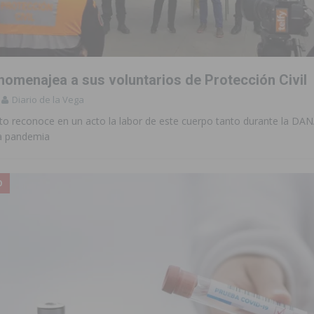
 de las Urbanizaciones de Ciudad Quesada 2026
ROJALES
s Fiestas Patronales en honor a la Virgen de la Salud y San Miguel
homenajea a sus voluntarios de Protección Civil
 la ORA en Orihuela ‘sin mejoras ni bonificaciones’
ORIHUELA
Diario de la Vega
tórico y consolida a Dolores como referente ganadero de la CV
to reconoce en un acto la labor de este cuerpo tanto durante la DA
la pandemia
cultura local con nuevos convenios de colaboración
MONTESINOS
O
e Mi Río’ y recibirá 3,3 millones de la Fundación Biodiversidad
o de la Orquesta de Jóvenes de la Provincia de Alicante en Las Colinas