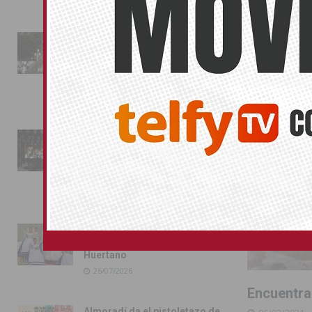
TORREVIEJA
La fiesta se adueña de
Almoradí con la presentación
de los cargos festeros y la
toma del castillo
31/07/2026
Pilar de la Horadada
conmemora con emoción el
40º aniversario de su
independencia como municipio
31/07/2026
Almoradí presume de raíces
con el desfile del Bando
Huertano
26/07/2026
Encuentran
Almoradí da el pistoletazo de