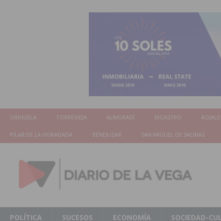
ORIHUELA
TORREVIEJA
ALMORADÍ
BIGASTRO
ROJALE
PILAR DE LA HORADADA
BENEJUZAR
SAN MIGUEL DE SALINAS
POLÍTICA
SUCESOS
ECONOMÍA
SOCIEDAD-CU