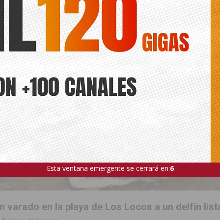
Esta ventana emergente se cerrará en:
5
 varado en la playa de Los Locos a un delfín lis