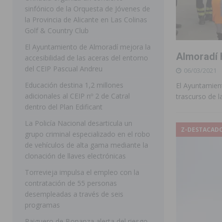
sinfónico de la Orquesta de Jóvenes de
[ 07/08/2026 ]
Rojales clausura con éxito las Fiestas
la Provincia de Alicante en Las Colinas
Golf & Country Club
[ 06/08/2026 ]
Redován presenta la programación de su
El Ayuntamiento de Almoradí mejora la
Arcángel
REDOVÁN
Almoradí 
accesibilidad de las aceras del entorno
[ 06/08/2026 ]
El PSOE denuncia una nueva prórroga de
del CEIP Pascual Andreu
06/03/2021
[ 07/08/2026 ]
FEGADO 2026 cierra con un balance his
Educación destina 1,2 millones
El Ayuntamien
adicionales al CEIP nº 2 de Catral
trascurso de 
DOLORES
dentro del Plan Edificant
[ 07/08/2026 ]
Los Montesinos refuerza su apoyo a la 
La Policía Nacional desarticula un
Z-DESTACAD
grupo criminal especializado en el robo
[ 07/08/2026 ]
Orihuela cumple los objetivos de ‘Refluy
de vehículos de alta gama mediante la
ORIHUELA
clonación de llaves electrónicas
[ 07/08/2026 ]
Orihuela organiza un concierto sinfónic
Torrevieja impulsa el empleo con la
contratación de 55 personas
Golf & Country Club
ORIHUELA
desempleadas a través de seis
programas
Raiguero de Bonanza alerta del riesgo