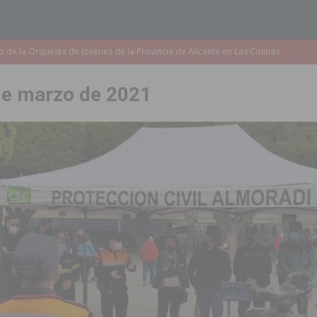
accesibilidad de las aceras del entorno del CEIP Pascual Andreu
de marzo de 2021
es al CEIP nº 2 de Catral dentro del Plan Edificant
COMARCA
o criminal especializado en el robo de vehículos de alta gama mediante la
ontratación de 55 personas desempleadas a través de seis programas
de incendios e inundaciones por el estado de sus barrancos
to de la CV-95, clave para Torrevieja
TORREVIEJA
zo a sus Fiestas 2026
COMARCA
ación de la Corte 2026
BIGASTRO