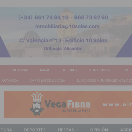
S
REDOVÁN
RAFAL
DOLORES
MONTESINOS
COX
COMARCA
EMPRESAS DE LA VEGA
ELECCIONES MUNICIPALES MAYO 2
LTURA
DEPORTES
FIESTAS
OPINIÓN
AGRI