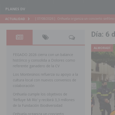
PLANES DV
[ 07/08/2026 ]
El Ayuntamiento de Almoradí mejora la 
ACTUALIDAD
ALMORADÍ
Día:
6 
[ 07/08/2026 ]
Educación destina 1,2 millones adicional
[ 07/08/2026 ]
La Policía Nacional desarticula un grup
ALMORADÍ
clonación de llaves electrónicas
ORIHUELA
FEGADO 2026 cierra con un balance
histórico y consolida a Dolores como
[ 07/08/2026 ]
Torrevieja impulsa el empleo con la c
referente ganadero de la CV
TORREVIEJA
Los Montesinos refuerza su apoyo a la
cultura local con nuevos convenios de
[ 07/08/2026 ]
Raiguero de Bonanza alerta del riesgo 
colaboración
ORIHUELA
Orihuela cumple los objetivos de
[ 07/08/2026 ]
La Generalitat impulsa el desdoblamien
‘Refluye Mi Río’ y recibirá 3,3 millones
de la Fundación Biodiversidad
[ 07/08/2026 ]
Benferri ya se prepara para dar comien
Orihuela organiza un concierto
[ 07/08/2026 ]
Bigastro se viste de gala para la coron