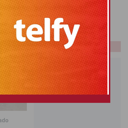
Primitiva
El Gordo
Euromillones
Loteria
Once
PUBLICIDAD
tado