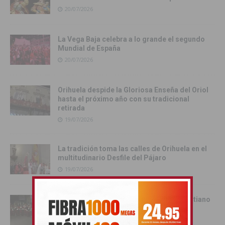
20/07/2026
La Vega Baja celebra a lo grande el segundo
Mundial de España
20/07/2026
Orihuela despide la Gloriosa Enseña del Oriol
hasta el próximo año con su tradicional
retirada
19/07/2026
La tradición toma las calles de Orihuela en el
multitudinario Desfile del Pájaro
19/07/2026
Cox se rinde al esplendor del Bando Cristiano
18/07/2026