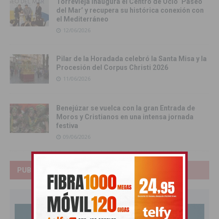
Torrevieja inaugura el Centro de Ocio ‘Paseo
del Mar’ y recupera su histórica conexión con
el Mediterráneo
12/06/2026
Pilar de la Horadada celebró la Santa Misa y la
Procesión del Corpus Christi 2026
11/06/2026
Benejúzar se vuelca con la gran Entrada de
Moros y Cristianos en una intensa jornada
festiva
09/06/2026
PUBLICIDAD