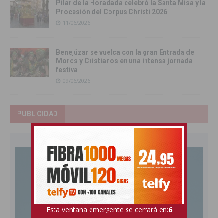
Pilar de la Horadada celebró la Santa Misa y la
Procesión del Corpus Christi 2026
11/06/2026
Benejúzar se vuelca con la gran Entrada de
Moros y Cristianos en una intensa jornada
festiva
09/06/2026
PUBLICIDAD
Esta ventana emergente se cerrará en:
5