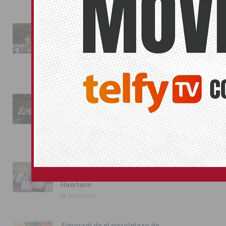
La fiesta se adueña de
Almoradí con la presentación
de los cargos festeros y la
toma del castillo
31/07/2026
Pilar de la Horadada
conmemora con emoción el
40º aniversario de su
independencia como municipio
31/07/2026
Almoradí presume de raíces
con el desfile del Bando
Huertano
26/07/2026
Almoradí da el pistoletazo de