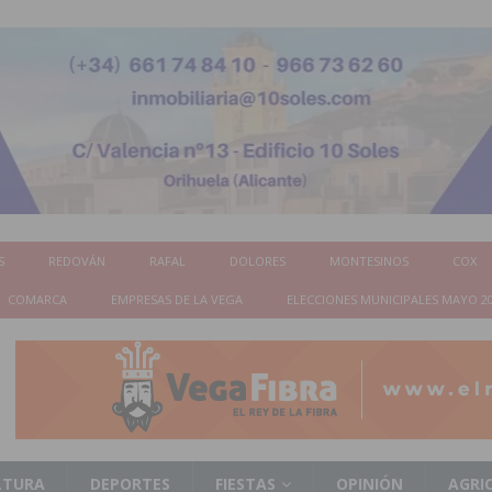
S
REDOVÁN
RAFAL
DOLORES
MONTESINOS
COX
COMARCA
EMPRESAS DE LA VEGA
ELECCIONES MUNICIPALES MAYO 2
LTURA
DEPORTES
FIESTAS
OPINIÓN
AGRI