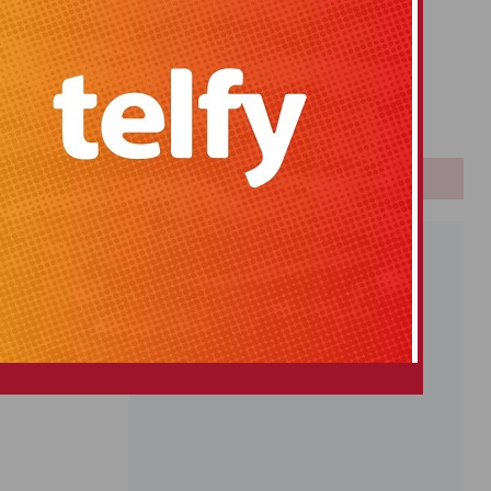
Primitiva
El Gordo
Euromillones
Loteria
Once
PUBLICIDAD