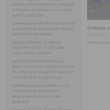
sinfónico de la Orquesta de Jóvenes de
[ 07/08/2026 ]
Rojales clausura con éxito las Fiestas
la Provincia de Alicante en Las Colinas
Golf & Country Club
[ 06/08/2026 ]
Redován presenta la programación de su
El Ayuntamiento de Almoradí mejora la
Arcángel
REDOVÁN
Orihuela v
accesibilidad de las aceras del entorno
[ 06/08/2026 ]
El PSOE denuncia una nueva prórroga de
del CEIP Pascual Andreu
07/07/2024
[ 07/08/2026 ]
FEGADO 2026 cierra con un balance his
Educación destina 1,2 millones
Cientos de co
adicionales al CEIP nº 2 de Catral
DOLORES
dentro del Plan Edificant
[ 07/08/2026 ]
Los Montesinos refuerza su apoyo a la 
La Policía Nacional desarticula un
grupo criminal especializado en el robo
[ 07/08/2026 ]
Orihuela cumple los objetivos de ‘Refluy
de vehículos de alta gama mediante la
ORIHUELA
clonación de llaves electrónicas
[ 07/08/2026 ]
Orihuela organiza un concierto sinfónic
Torrevieja impulsa el empleo con la
contratación de 55 personas
Golf & Country Club
ORIHUELA
desempleadas a través de seis
programas
Raiguero de Bonanza alerta del riesgo