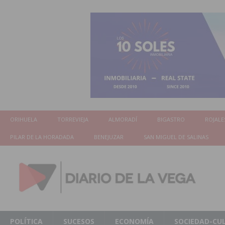
ORIHUELA
TORREVIEJA
ALMORADÍ
BIGASTRO
ROJALE
PILAR DE LA HORADADA
BENEJUZAR
SAN MIGUEL DE SALINAS
POLÍTICA
SUCESOS
ECONOMÍA
SOCIEDAD-CU