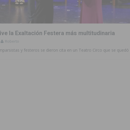
 de las Urbanizaciones de Ciudad Quesada 2026
ROJALES
s Fiestas Patronales en honor a la Virgen de la Salud y San Miguel
ive la Exaltación Festera más multitudinaria
 la ORA en Orihuela ‘sin mejoras ni bonificaciones’
ORIHUELA
Roberto
tórico y consolida a Dolores como referente ganadero de la CV
mparsistas y festeros se dieron cita en un Teatro Circo que se qued
cultura local con nuevos convenios de colaboración
MONTESINOS
e Mi Río’ y recibirá 3,3 millones de la Fundación Biodiversidad
o de la Orquesta de Jóvenes de la Provincia de Alicante en Las Colinas