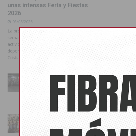
unas intensas Feria y Fiestas
2026
03/08/2026
La programación reunió durante más de una
semana actos institucionales, conciertos,
actividades familiares, competiciones
deportivas y las celebraciones de Moros y
Cristianos
La Entrada Cristiana llena de
esplendor las calles de
Almoradí en una multitudinaria
jornada festera
02/08/2026
La magia de la Entrada Mora
conquista las calles de
Almoradí
01/08/2026