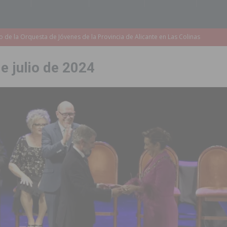
accesibilidad de las aceras del entorno del CEIP Pascual Andreu
de julio de 2024
es al CEIP nº 2 de Catral dentro del Plan Edificant
COMARCA
o criminal especializado en el robo de vehículos de alta gama mediante la
ontratación de 55 personas desempleadas a través de seis programas
de incendios e inundaciones por el estado de sus barrancos
to de la CV-95, clave para Torrevieja
TORREVIEJA
zo a sus Fiestas 2026
COMARCA
ación de la Corte 2026
BIGASTRO