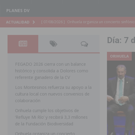
PLANES DV
[ 07/08/2026 ]
El Ayuntamiento de Almoradí mejora la 
ACTUALIDAD
ALMORADÍ
Día:
7 
[ 07/08/2026 ]
Educación destina 1,2 millones adicional
[ 07/08/2026 ]
La Policía Nacional desarticula un grup
ORIHUELA
clonación de llaves electrónicas
ORIHUELA
FEGADO 2026 cierra con un balance
histórico y consolida a Dolores como
[ 07/08/2026 ]
Torrevieja impulsa el empleo con la c
referente ganadero de la CV
TORREVIEJA
Los Montesinos refuerza su apoyo a la
cultura local con nuevos convenios de
[ 07/08/2026 ]
Raiguero de Bonanza alerta del riesgo 
colaboración
ORIHUELA
Orihuela cumple los objetivos de
[ 07/08/2026 ]
La Generalitat impulsa el desdoblamien
‘Refluye Mi Río’ y recibirá 3,3 millones
de la Fundación Biodiversidad
[ 07/08/2026 ]
Benferri ya se prepara para dar comien
Orihuela organiza un concierto
[ 07/08/2026 ]
Bigastro se viste de gala para la coron