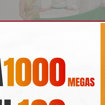
se suma este verano al reto de conseguir la Band
rio
Roberto
a iniciativa que busca fomentar el reciclaje en la hostelería