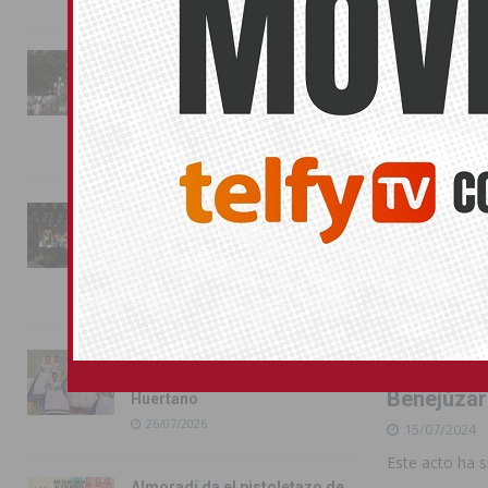
La fiesta se adueña de
Almoradí con la presentación
de los cargos festeros y la
toma del castillo
31/07/2026
Pilar de la Horadada
conmemora con emoción el
40º aniversario de su
independencia como municipio
31/07/2026
Almoradí presume de raíces
con el desfile del Bando
Benejúzar
Huertano
26/07/2026
15/07/2024
Este acto ha 
Almoradí da el pistoletazo de