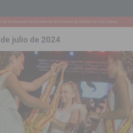
accesibilidad de las aceras del entorno del CEIP Pascual Andreu
 de julio de 2024
es al CEIP nº 2 de Catral dentro del Plan Edificant
COMARCA
o criminal especializado en el robo de vehículos de alta gama mediante la
ontratación de 55 personas desempleadas a través de seis programas
de incendios e inundaciones por el estado de sus barrancos
to de la CV-95, clave para Torrevieja
TORREVIEJA
zo a sus Fiestas 2026
COMARCA
ación de la Corte 2026
BIGASTRO