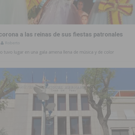
 de las Urbanizaciones de Ciudad Quesada 2026
ROJALES
s Fiestas Patronales en honor a la Virgen de la Salud y San Miguel
corona a las reinas de sus fiestas patronales
 la ORA en Orihuela ‘sin mejoras ni bonificaciones’
ORIHUELA
Roberto
tórico y consolida a Dolores como referente ganadero de la CV
o tuvo lugar en una gala amena llena de música y de color
cultura local con nuevos convenios de colaboración
MONTESINOS
e Mi Río’ y recibirá 3,3 millones de la Fundación Biodiversidad
o de la Orquesta de Jóvenes de la Provincia de Alicante en Las Colinas