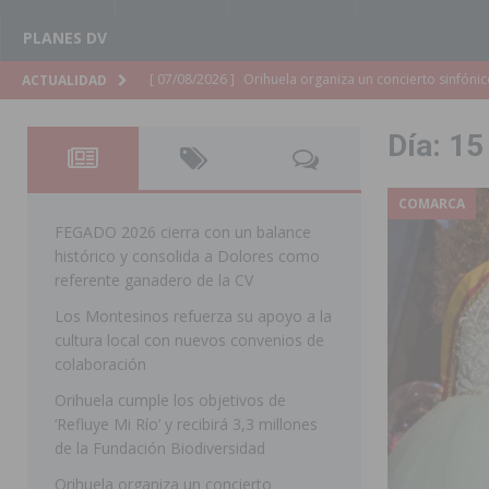
PLANES DV
[ 07/08/2026 ]
El Ayuntamiento de Almoradí mejora la 
ACTUALIDAD
ALMORADÍ
Día:
15
[ 07/08/2026 ]
Educación destina 1,2 millones adicional
[ 07/08/2026 ]
La Policía Nacional desarticula un grup
COMARCA
clonación de llaves electrónicas
ORIHUELA
FEGADO 2026 cierra con un balance
histórico y consolida a Dolores como
[ 07/08/2026 ]
Torrevieja impulsa el empleo con la c
referente ganadero de la CV
TORREVIEJA
Los Montesinos refuerza su apoyo a la
cultura local con nuevos convenios de
[ 07/08/2026 ]
Raiguero de Bonanza alerta del riesgo 
colaboración
ORIHUELA
Orihuela cumple los objetivos de
[ 07/08/2026 ]
La Generalitat impulsa el desdoblamien
‘Refluye Mi Río’ y recibirá 3,3 millones
de la Fundación Biodiversidad
[ 07/08/2026 ]
Benferri ya se prepara para dar comien
Orihuela organiza un concierto
[ 07/08/2026 ]
Bigastro se viste de gala para la coron