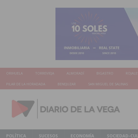
ORIHUELA
TORREVIEJA
ALMORADÍ
BIGASTRO
ROJALE
PILAR DE LA HORADADA
BENEJUZAR
SAN MIGUEL DE SALINAS
POLÍTICA
SUCESOS
ECONOMÍA
SOCIEDAD-CU