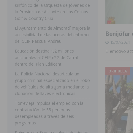
sinfónico de la Orquesta de Jóvenes de
[ 07/08/2026 ]
Rojales clausura con éxito las Fiestas
la Provincia de Alicante en Las Colinas
Golf & Country Club
[ 06/08/2026 ]
Redován presenta la programación de su
El Ayuntamiento de Almoradí mejora la
Arcángel
REDOVÁN
Benijófar 
accesibilidad de las aceras del entorno
[ 06/08/2026 ]
El PSOE denuncia una nueva prórroga de
del CEIP Pascual Andreu
15/07/2024
[ 07/08/2026 ]
FEGADO 2026 cierra con un balance his
Educación destina 1,2 millones
El emotivo act
adicionales al CEIP nº 2 de Catral
DOLORES
dentro del Plan Edificant
[ 07/08/2026 ]
Los Montesinos refuerza su apoyo a la 
ORIHUELA
La Policía Nacional desarticula un
grupo criminal especializado en el robo
[ 07/08/2026 ]
Orihuela cumple los objetivos de ‘Refluy
de vehículos de alta gama mediante la
ORIHUELA
clonación de llaves electrónicas
[ 07/08/2026 ]
Orihuela organiza un concierto sinfónic
Torrevieja impulsa el empleo con la
contratación de 55 personas
Golf & Country Club
ORIHUELA
desempleadas a través de seis
programas
Raiguero de Bonanza alerta del riesgo