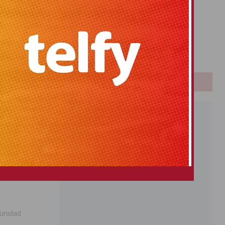
Primitiva
El Gordo
Euromillones
Loteria
Once
PUBLICIDAD
munidad