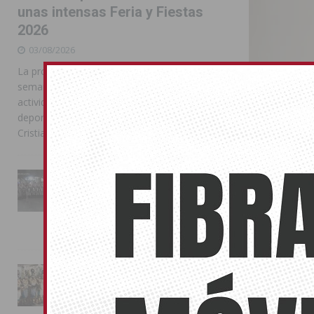
unas intensas Feria y Fiestas
2026
03/08/2026
La programación reunió durante más de una
semana actos institucionales, conciertos,
actividades familiares, competiciones
deportivas y las celebraciones de Moros y
Cristianos
Orihuela 
La Entrada Cristiana llena de
de Ecovid
esplendor las calles de
Almoradí en una multitudinaria
15/07/2024
jornada festera
02/08/2026
Se trata de un
La magia de la Entrada Mora
conquista las calles de
Almoradí
BENEJUZAR
01/08/2026