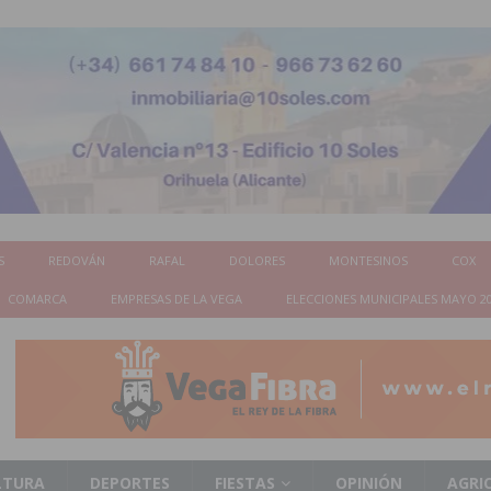
S
REDOVÁN
RAFAL
DOLORES
MONTESINOS
COX
COMARCA
EMPRESAS DE LA VEGA
ELECCIONES MUNICIPALES MAYO 2
LTURA
DEPORTES
FIESTAS
OPINIÓN
AGRI