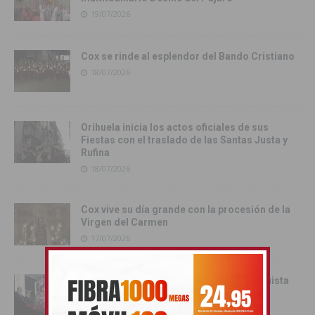
19/07/2026
Cox se rinde al esplendor del Bando Cristiano
18/07/2026
Orihuela inicia los actos oficiales de sus
Fiestas con el traslado de las Santas Justa y
Rufina
18/07/2026
Cox vive su día grande con la procesión de la
Virgen del Carmen
17/07/2026
Orihuela inicia sus Fiestas de la Reconquista
con la Exposición Pública de la Gloriosa
Enseña del Oriol