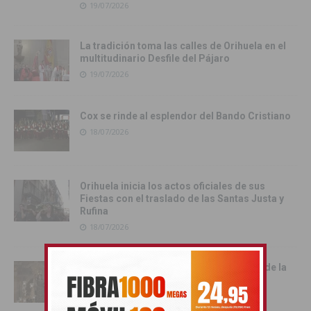
19/07/2026
La tradición toma las calles de Orihuela en el
multitudinario Desfile del Pájaro
19/07/2026
Cox se rinde al esplendor del Bando Cristiano
18/07/2026
Orihuela inicia los actos oficiales de sus
Fiestas con el traslado de las Santas Justa y
Rufina
18/07/2026
Cox vive su día grande con la procesión de la
Virgen del Carmen
17/07/2026