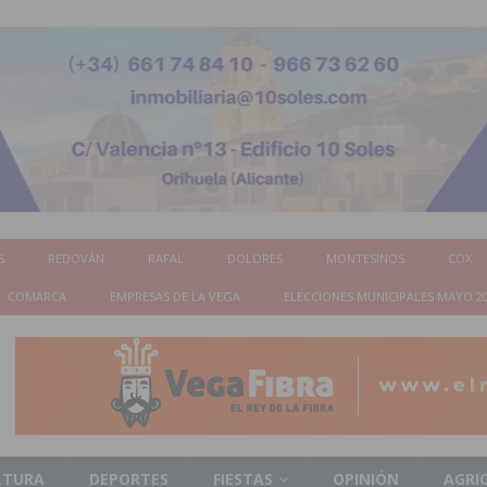
S
REDOVÁN
RAFAL
DOLORES
MONTESINOS
COX
COMARCA
EMPRESAS DE LA VEGA
ELECCIONES MUNICIPALES MAYO 2
LTURA
DEPORTES
FIESTAS
OPINIÓN
AGRI