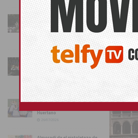
importancia de
la institución 
La fiesta se adueña de
Almoradí con la presentación
de los cargos festeros y la
toma del castillo
31/07/2026
ORIHUELA
Pilar de la Horadada
conmemora con emoción el
40º aniversario de su
independencia como municipio
31/07/2026
Almoradí presume de raíces
con el desfile del Bando
Huertano
26/07/2026
Almoradí da el pistoletazo de