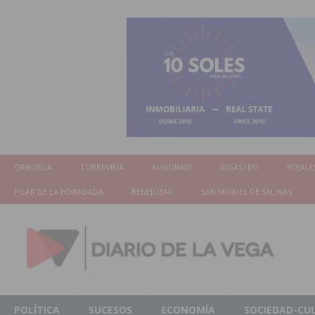
ORIHUELA
TORREVIEJA
ALMORADÍ
BIGASTRO
ROJALE
PILAR DE LA HORADADA
BENEJUZAR
SAN MIGUEL DE SALINAS
POLÍTICA
SUCESOS
ECONOMÍA
SOCIEDAD-CU