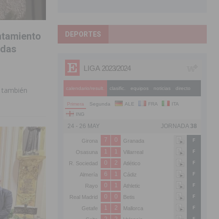
DEPORTES
ntamiento
idas
y también