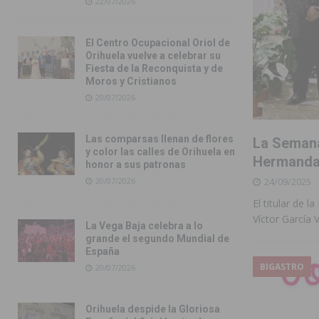
22/07/2026
El Centro Ocupacional Oriol de
Orihuela vuelve a celebrar su
Fiesta de la Reconquista y de
Moros y Cristianos
20/07/2026
Las comparsas llenan de flores
La Semana
y color las calles de Orihuela en
Hermandad
honor a sus patronas
24/09/2025
20/07/2026
El titular de 
Víctor García V
La Vega Baja celebra a lo
grande el segundo Mundial de
España
BIGASTRO
20/07/2026
Orihuela despide la Gloriosa