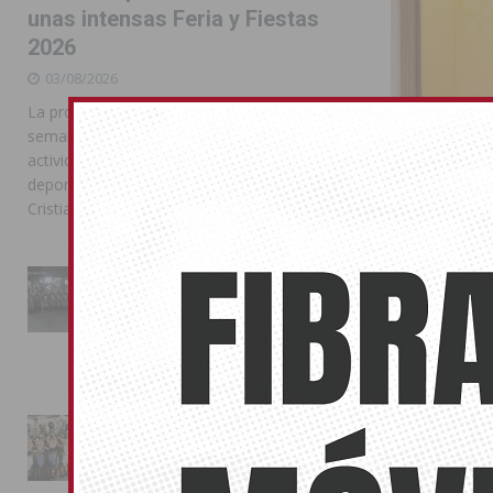
unas intensas Feria y Fiestas
2026
03/08/2026
La programación reunió durante más de una
semana actos institucionales, conciertos,
actividades familiares, competiciones
deportivas y las celebraciones de Moros y
Cristianos
La Entrada Cristiana llena de
esplendor las calles de
Almoradí en una multitudinaria
jornada festera
02/08/2026
El alcalde
Loazes de
La magia de la Entrada Mora
conquista las calles de
24/09/2025
Almoradí
Este encuentro
01/08/2026