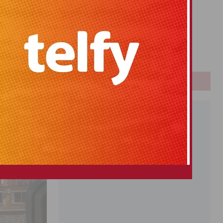
 consistorio y
Primitiva
El Gordo
Euromillones
Loteria
Once
PUBLICIDAD