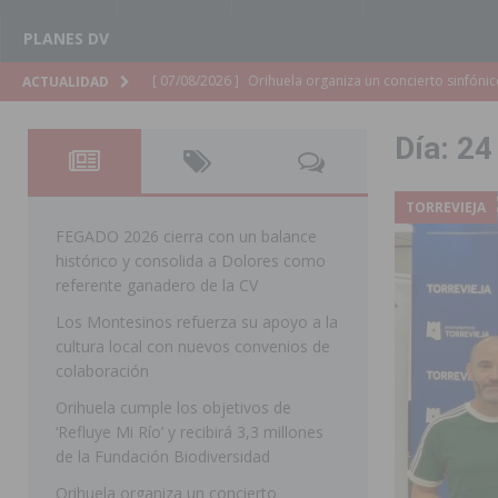
PLANES DV
[ 07/08/2026 ]
El Ayuntamiento de Almoradí mejora la 
ACTUALIDAD
ALMORADÍ
Día:
24
[ 07/08/2026 ]
Educación destina 1,2 millones adicional
[ 07/08/2026 ]
La Policía Nacional desarticula un grup
TORREVIEJA
clonación de llaves electrónicas
ORIHUELA
FEGADO 2026 cierra con un balance
histórico y consolida a Dolores como
[ 07/08/2026 ]
Torrevieja impulsa el empleo con la c
referente ganadero de la CV
TORREVIEJA
Los Montesinos refuerza su apoyo a la
cultura local con nuevos convenios de
[ 07/08/2026 ]
Raiguero de Bonanza alerta del riesgo 
colaboración
ORIHUELA
Orihuela cumple los objetivos de
[ 07/08/2026 ]
La Generalitat impulsa el desdoblamien
‘Refluye Mi Río’ y recibirá 3,3 millones
de la Fundación Biodiversidad
[ 07/08/2026 ]
Benferri ya se prepara para dar comien
Orihuela organiza un concierto
[ 07/08/2026 ]
Bigastro se viste de gala para la coron