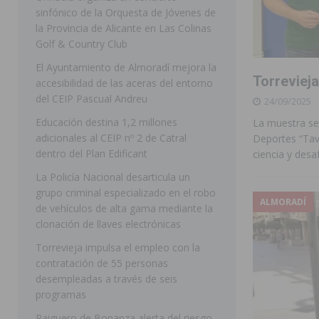
sinfónico de la Orquesta de Jóvenes de
[ 07/08/2026 ]
Rojales clausura con éxito las Fiestas
la Provincia de Alicante en Las Colinas
Golf & Country Club
[ 06/08/2026 ]
Redován presenta la programación de su
El Ayuntamiento de Almoradí mejora la
Arcángel
REDOVÁN
Torreviej
accesibilidad de las aceras del entorno
[ 06/08/2026 ]
El PSOE denuncia una nueva prórroga de
del CEIP Pascual Andreu
24/09/2025
[ 07/08/2026 ]
FEGADO 2026 cierra con un balance his
Educación destina 1,2 millones
La muestra se 
adicionales al CEIP nº 2 de Catral
Deportes “Tav
DOLORES
dentro del Plan Edificant
ciencia y desa
[ 07/08/2026 ]
Los Montesinos refuerza su apoyo a la 
La Policía Nacional desarticula un
grupo criminal especializado en el robo
[ 07/08/2026 ]
Orihuela cumple los objetivos de ‘Refluy
ALMORADÍ
de vehículos de alta gama mediante la
ORIHUELA
clonación de llaves electrónicas
[ 07/08/2026 ]
Orihuela organiza un concierto sinfónic
Torrevieja impulsa el empleo con la
contratación de 55 personas
Golf & Country Club
ORIHUELA
desempleadas a través de seis
programas
Raiguero de Bonanza alerta del riesgo