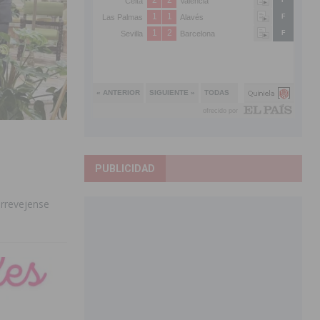
PUBLICIDAD
orrevejense