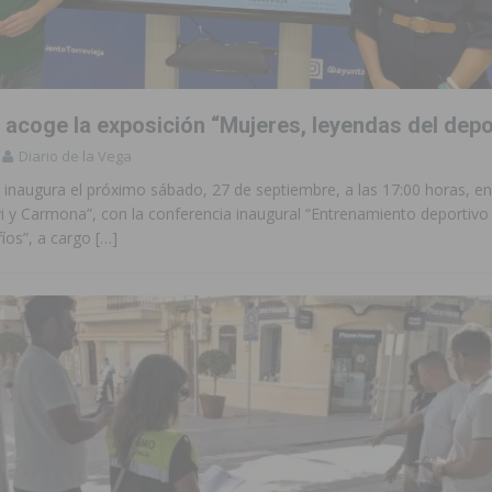
 de las Urbanizaciones de Ciudad Quesada 2026
ROJALES
s Fiestas Patronales en honor a la Virgen de la Salud y San Miguel
a acoge la exposición “Mujeres, leyendas del depo
 la ORA en Orihuela ‘sin mejoras ni bonificaciones’
ORIHUELA
Diario de la Vega
tórico y consolida a Dolores como referente ganadero de la CV
inaugura el próximo sábado, 27 de septiembre, a las 17:00 horas, en 
i y Carmona”, con la conferencia inaugural “Entrenamiento deportivo
fíos”, a cargo
[…]
cultura local con nuevos convenios de colaboración
MONTESINOS
e Mi Río’ y recibirá 3,3 millones de la Fundación Biodiversidad
o de la Orquesta de Jóvenes de la Provincia de Alicante en Las Colinas