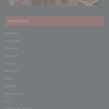
MUNICIPIOS
Orihuela
Torrevieja
Almoradí
Bigastro
Rojales
Redován
Rafal
Dolores
Montesinos
Cox
Callosa de Segura