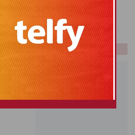
Primitiva
El Gordo
Euromillones
Loteria
Once
PUBLICIDAD