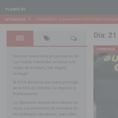
PLANES DV
[ 06/08/2026 ]
La Diputación de Alicante inyectará má
ACTUALIDAD
[ 06/08/2026 ]
San Miguel de Salinas abre las inscripc
Día:
21
Patronales 2026
SAN MIGUEL DE SALINAS
[ 06/08/2026 ]
La Escuela Municipal de Música de Los 
TORREVIEJA
curso 2026-2027
MONTESINOS
Redován presenta la programación de
sus Fiestas Patronales en honor a la
[ 06/08/2026 ]
Convocado el XXVII Concurso de Cartele
Virgen de la Salud y San Miguel
HORADADA
Arcángel
El PSOE denuncia una nueva prórroga
[ 06/08/2026 ]
Benejúzar vive el verano con una progr
de la ORA en Orihuela ‘sin mejoras ni
BENEJUZAR
bonificaciones’
[ 06/08/2026 ]
Orihuela continúa mejorando los parques
La Diputación destina dos millones de
euros a la prevención de incendios en
pedanías
ORIHUELA
los municipios alicantinos, entre ellos
[ 06/08/2026 ]
El PP de Guardamar lleva al Pleno dos