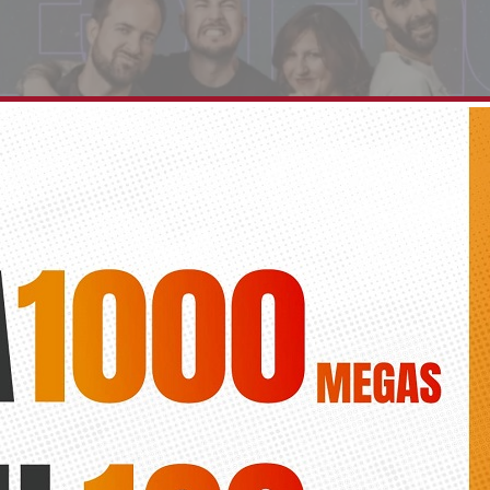
l de Salinas se sumerge en el Medio Año Festero
a
Roberto
 Libertad acogerá esta tarde una intensa programación abierta para 