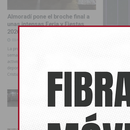
Almoradí pone el broche final a
unas intensas Feria y Fiestas
2026
03/08/2026
La programación reunió durante más de una
semana actos institucionales, conciertos,
actividades familiares, competiciones
deportivas y las celebraciones de Moros y
Cristianos
La Entrada Cristiana llena de
San Migue
esplendor las calles de
Almoradí en una multitudinaria
de músic
jornada festera
21/03/2026
02/08/2026
La Plaza de la
públicos