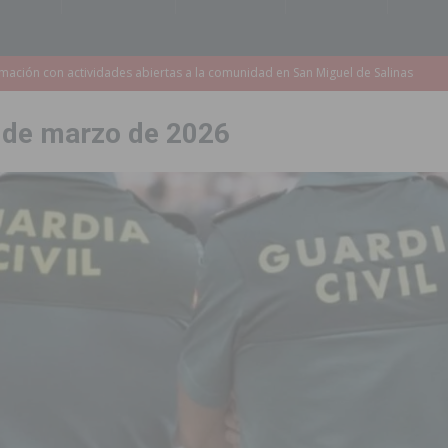
s de 737.000 euros en Pilar de la Horadada
PILAR DE LA HORADADA
iones para el Concurso-Desfile de Disfraces y Carrozas de las Fiestas
 de marzo de 2026
Montesinos abrirá en septiembre el último plazo de matriculación para el
s de las Fiestas Patronales de Pilar de la Horadada 2026
PILAR DE LA
amación de actividades deportivas, culturales y de aventura
 infantiles del municipio con nuevas actuaciones en la costa y las
 mociones para pedir responsabilidades y dimisiones
GUARDAMAR