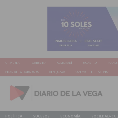
ORIHUELA
TORREVIEJA
ALMORADÍ
BIGASTRO
ROJALE
PILAR DE LA HORADADA
BENEJUZAR
SAN MIGUEL DE SALINAS
POLÍTICA
SUCESOS
ECONOMÍA
SOCIEDAD-CU