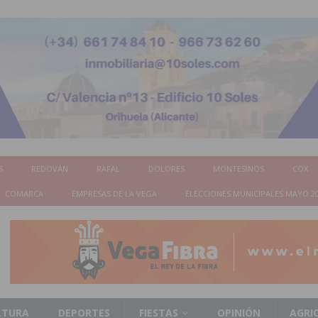
S
REDOVÁN
RAFAL
DOLORES
MONTESINOS
COX
COMARCA
EMPRESAS DE LA VEGA
ELECCIONES MUNICIPALES MAYO 2
LTURA
DEPORTES
FIESTAS
OPINIÓN
AGRI