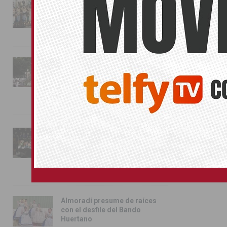
La magia de la Entrada Mora
conquista las calles de
Almoradí
01/08/2026
La fiesta se adueña de
Almoradí con la presentación
de los cargos festeros y la
toma del castillo
31/07/2026
Pilar de la Horadada
conmemora con emoción el
40º aniversario de su
independencia como municipio
31/07/2026
Almoradí presume de raíces
con el desfile del Bando
Huertano