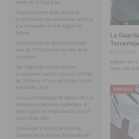
varios de la Vega Baja
[ 05/08/2026 ]
Orihuela ultima diferentes soluciones p
Vegavacaciones 2026 amplía su
programación con actividades abiertas
CEIP Virgen de la Puerta
ORIHUELA
a la comunidad en San Miguel de
[ 05/08/2026 ]
Torrevieja presenta su programación d
Salinas
La Guardia
[ 05/08/2026 ]
Sanidad Orihuela llama a observar el e
Torrevieja
La Diputación de Alicante inyectará
más de 737.000 euros en Pilar de la
21/03/2026
los desplazamientos
ORIHUELA
Horadada
Agentes de la
[ 05/08/2026 ]
Orihuela acogerá una sesión informativ
San Miguel de Salinas abre las
años, tras la 
inscripciones para el Concurso-Desfile
ORIHUELA
de Disfraces y Carrozas de las Fiestas
[ 06/08/2026 ]
Redován presenta la programación de su
Patronales 2026
ORIHUELA
Arcángel
REDOVÁN
La Escuela Municipal de Música de Los
Montesinos abrirá en septiembre el
[ 06/08/2026 ]
El PSOE denuncia una nueva prórroga de
último plazo de matriculación para el
[ 06/08/2026 ]
La Diputación destina dos millones de e
curso 2026-2027
ellos varios de la Vega Baja
COMARCA
Convocado el XXVII Concurso de
Carteles de las Fiestas Patronales de
[ 06/08/2026 ]
Vegavacaciones 2026 amplía su program