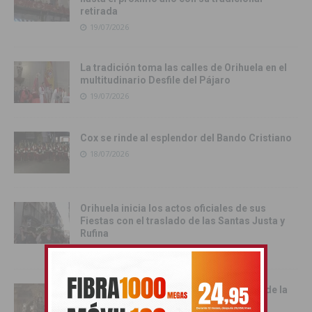
retirada
19/07/2026
La tradición toma las calles de Orihuela en el
multitudinario Desfile del Pájaro
19/07/2026
Cox se rinde al esplendor del Bando Cristiano
18/07/2026
Orihuela inicia los actos oficiales de sus
Fiestas con el traslado de las Santas Justa y
Rufina
18/07/2026
Cox vive su día grande con la procesión de la
Virgen del Carmen