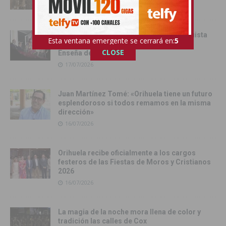
17/07/2026
Orihuela inicia sus Fiestas de la Reconquista
Esta ventana emergente se cerrará en:
4
con la Exposición Pública de la Gloriosa
CLOSE
Enseña del Oriol
17/07/2026
Juan Martínez Tomé: «Orihuela tiene un futuro
esplendoroso si todos remamos en la misma
dirección»
16/07/2026
Orihuela recibe oficialmente a los cargos
festeros de las Fiestas de Moros y Cristianos
2026
16/07/2026
La magia de la noche mora llena de color y
tradición las calles de Cox