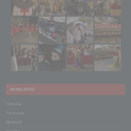
MUNICIPIOS
Orihuela
Torrevieja
Almoradí
Bigastro