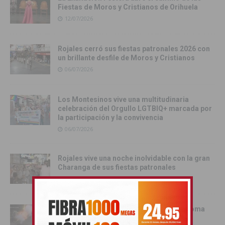
Fiestas de Moros y Cristianos de Orihuela
12/07/2026
Rojales cerró sus fiestas patronales 2026 con
un brillante desfile de Moros y Cristianos
06/07/2026
Los Montesinos vive una multitudinaria
celebración del Orgullo LGTBIQ+ marcada por
la participación y la convivencia
06/07/2026
Rojales vive una noche inolvidable con la gran
Charanga de sus fiestas patronales
05/07/2026
La Batalla de la Pólvora, el pregón y la Toma
del Castillo protagonizaron una intensa