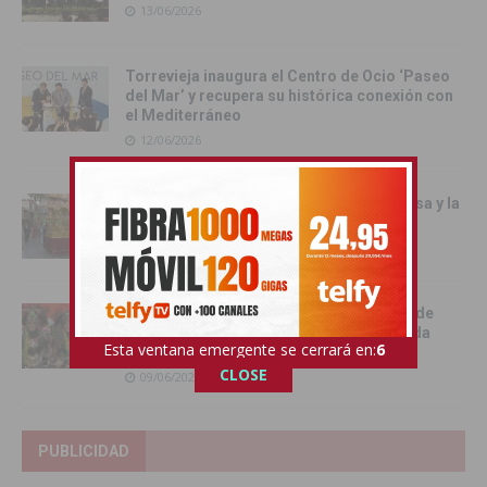
13/06/2026
Torrevieja inaugura el Centro de Ocio ‘Paseo
del Mar’ y recupera su histórica conexión con
el Mediterráneo
12/06/2026
Pilar de la Horadada celebró la Santa Misa y la
Procesión del Corpus Christi 2026
11/06/2026
Benejúzar se vuelca con la gran Entrada de
Moros y Cristianos en una intensa jornada
Esta ventana emergente se cerrará en:
5
festiva
CLOSE
09/06/2026
PUBLICIDAD