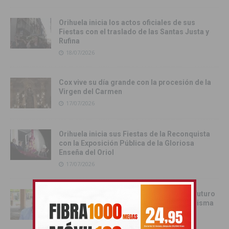
Orihuela inicia los actos oficiales de sus
Fiestas con el traslado de las Santas Justa y
Rufina
18/07/2026
Cox vive su día grande con la procesión de la
Virgen del Carmen
17/07/2026
Orihuela inicia sus Fiestas de la Reconquista
con la Exposición Pública de la Gloriosa
Enseña del Oriol
17/07/2026
Juan Martínez Tomé: «Orihuela tiene un futuro
esplendoroso si todos remamos en la misma
dirección»
16/07/2026