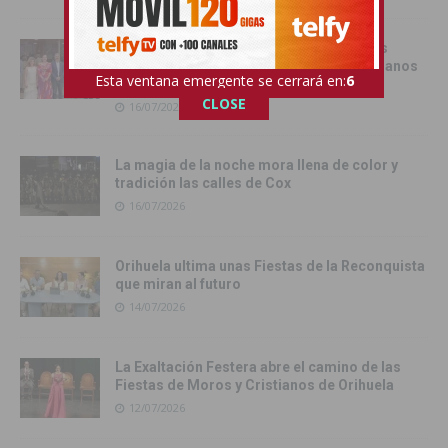
Orihuela recibe oficialmente a los cargos
festeros de las Fiestas de Moros y Cristianos
Esta ventana emergente se cerrará en:
4
2026
CLOSE
16/07/2026
La magia de la noche mora llena de color y
tradición las calles de Cox
16/07/2026
Orihuela ultima unas Fiestas de la Reconquista
que miran al futuro
14/07/2026
La Exaltación Festera abre el camino de las
Fiestas de Moros y Cristianos de Orihuela
12/07/2026