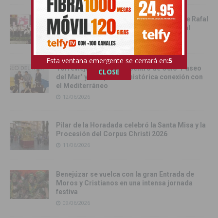
Rafal celebra la tercera edición del Día de Rafal
con historia, cultura y convivencia vecinal
13/06/2026
Esta ventana emergente se cerrará en:
4
Torrevieja inaugura el Centro de Ocio ‘Paseo
CLOSE
del Mar’ y recupera su histórica conexión con
el Mediterráneo
12/06/2026
Pilar de la Horadada celebró la Santa Misa y la
Procesión del Corpus Christi 2026
11/06/2026
Benejúzar se vuelca con la gran Entrada de
Moros y Cristianos en una intensa jornada
festiva
09/06/2026