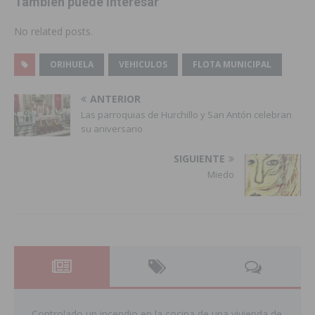
También puede interesar
No related posts.
ORIHUELA
VEHICULOS
FLOTA MUNICIPAL
ANTERIOR
Las parroquias de Hurchillo y San Antón celebran
su aniversario
SIGUIENTE
Miedo
Controlado un incendio en la cocina de una vivienda de