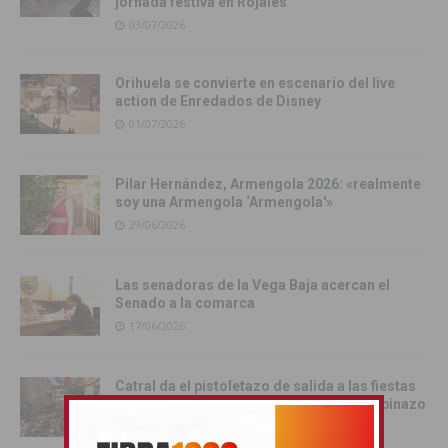
jornada festiva en Rojales
03/07/2026
Orihuela se convierte en escenario del live
action de Enredados de Disney
01/07/2026
Pilar Hernández, Armengola 2026: «realmente
soy una Armengola ‘Armengola'»
29/06/2026
Las senadoras de la Vega Baja acercan el
Senado a la comarca
17/06/2026
Catral da el pistoletazo de salida a las fiestas
de San Juan 2026 con el Festival del Chupinazo
13/06/2026