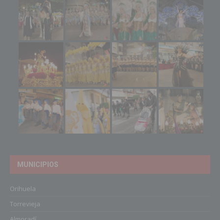
MUNICIPIOS
Orihuela
Torrevieja
Almoradí