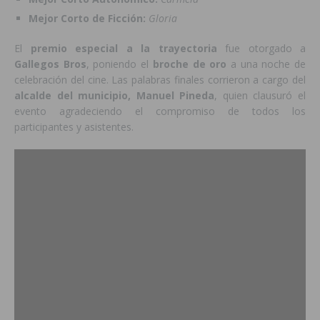
Mejor Corto de Ficción:
Gloria
El
premio especial a la trayectoria
fue otorgado a
Gallegos Bros
, poniendo el
broche de oro
a una noche de
celebración del cine. Las palabras finales corrieron a cargo del
alcalde del municipio, Manuel Pineda
, quien clausuró el
evento agradeciendo el compromiso de todos los
participantes y asistentes.