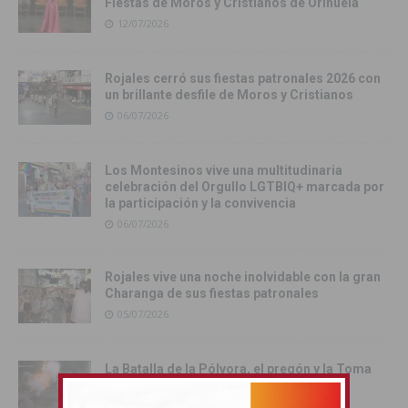
Fiestas de Moros y Cristianos de Orihuela
12/07/2026
Rojales cerró sus fiestas patronales 2026 con
un brillante desfile de Moros y Cristianos
06/07/2026
Los Montesinos vive una multitudinaria
celebración del Orgullo LGTBIQ+ marcada por
la participación y la convivencia
06/07/2026
Rojales vive una noche inolvidable con la gran
Charanga de sus fiestas patronales
05/07/2026
La Batalla de la Pólvora, el pregón y la Toma
del Castillo protagonizaron una intensa
jornada festiva en Rojales