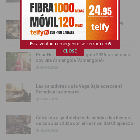
03/07/2026
Orihuela se convierte en escenario del live
action de Enredados de Disney
01/07/2026
Esta ventana emergente se cerrará en:
5
CLOSE
Pilar Hernández, Armengola 2026: «realmente
soy una Armengola ‘Armengola'»
29/06/2026
Las senadoras de la Vega Baja acercan el
Senado a la comarca
17/06/2026
Catral da el pistoletazo de salida a las fiestas
de San Juan 2026 con el Festival del Chupinazo
13/06/2026