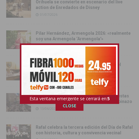
Orihuela se convierte en escenario del live
action de Enredados de Disney
01/07/2026
Pilar Hernández, Armengola 2026: «realmente
soy una Armengola ‘Armengola'»
29/06/2026
Las senadoras de la Vega Baja acercan el
Senado a la comarca
17/06/2026
Catral da el pistoletazo de salida a las fiestas
Esta ventana emergente se cerrará en:
4
de San Juan 2026 con el Festival del Chupinazo
CLOSE
13/06/2026
Rafal celebra la tercera edición del Día de Rafal
con historia, cultura y convivencia vecinal