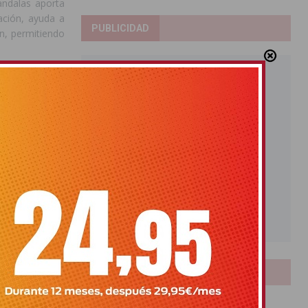
andalas aporta
ación, ayuda a
PUBLICIDAD
ón, permitiendo
rá adquirir el
aterial oscila
a elección del
la pintura.
electrónica del
vieja continúa
ccesibles que
 emocional y la
LOTERIAS
Bonoloto