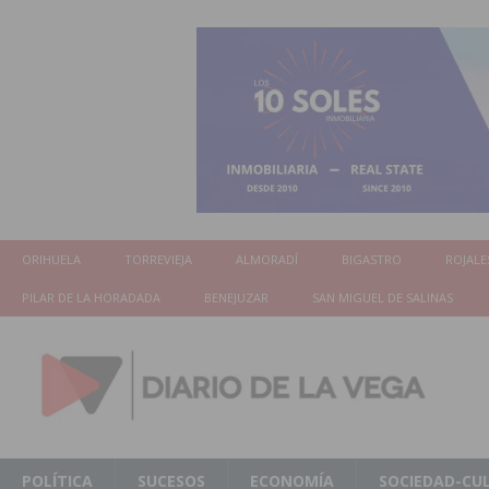
ORIHUELA
TORREVIEJA
ALMORADÍ
BIGASTRO
ROJALE
PILAR DE LA HORADADA
BENEJUZAR
SAN MIGUEL DE SALINAS
POLÍTICA
SUCESOS
ECONOMÍA
SOCIEDAD-CU