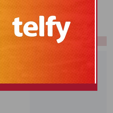
Primitiva
El Gordo
Euromillones
Loteria
E CULTURA
Once
PUBLICIDAD