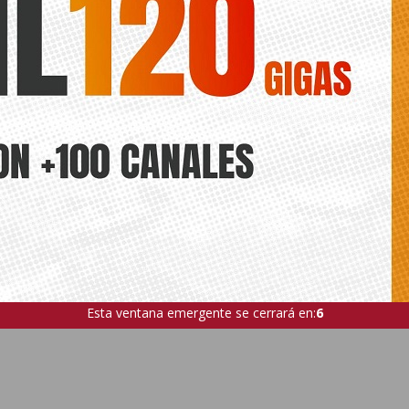
ts.
VIEJA
CURSO
TALLER GRATUITO
INSTITUTO MUNICIPAL D
O
ANTERIOR
SIGUIENTE
El PSOE Orihuela acusa a Sigüenza
La Asociación del Polígono Puente
de gobernar ‘a golpe de parche’
Alto denuncia el abandono de
tras tres años de abandono de las
residuos y exige soluciones
instalaciones deportivas
urgentes a Orihuela
municipales
Esta ventana emergente se cerrará en:
5