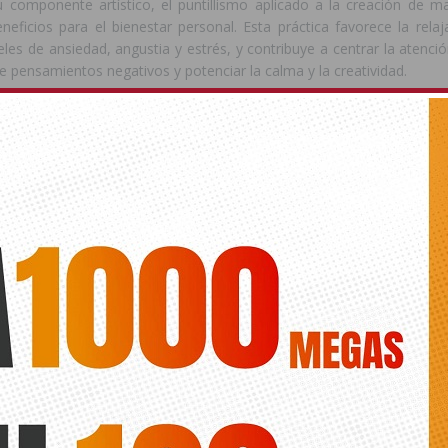
componente artístico, el puntillismo aplicado a la creación de m
eficios para el bienestar personal. Esta práctica favorece la relaj
veles de ansiedad, angustia y estrés, y contribuye a centrar la atenci
 pensamientos negativos y potenciar la calma y la creatividad.
ión en el taller es totalmente gratuita, aunque cada alumno debe
sario para trabajar durante las sesiones. El coste aproximado del m
25 euros
e incluye punteros, cuatro colores de pintura acrílica (
 un paquete de toallitas de bebé y pequeños recipientes para depositar 
nteresadas ya pueden formalizar su inscripción a través de la sede 
icipal de Cultura. Con esta iniciativa, el Ayuntamiento de Torre
 programación cultural y formativa, ofreciendo actividades a
prendizaje de nuevas disciplinas artísticas y fomentan el bienestar
ciudadana.
ede interesar