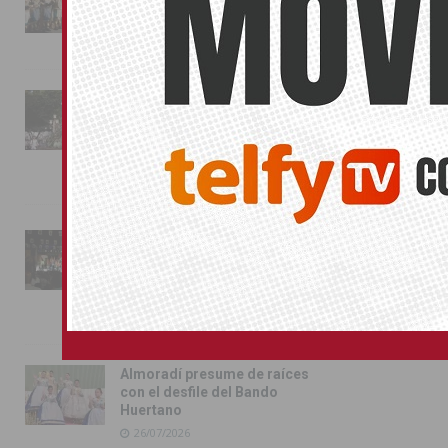
conquista las calles de
Almoradí
No related pos
01/08/2026
TORRE
La fiesta se adueña de
Almoradí con la presentación
PUNTILLISM
de los cargos festeros y la
toma del castillo
31/07/2026
Pilar de la Horadada
conmemora con emoción el
40º aniversario de su
independencia como municipio
31/07/2026
Almoradí presume de raíces
con el desfile del Bando
Huertano
26/07/2026