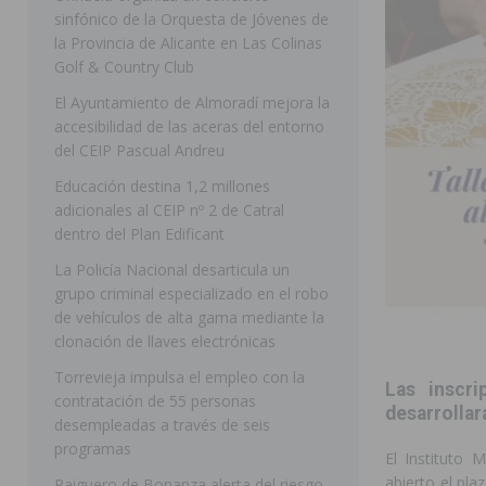
sinfónico de la Orquesta de Jóvenes de
[ 07/08/2026 ]
Rojales clausura con éxito las Fiestas
la Provincia de Alicante en Las Colinas
Golf & Country Club
[ 06/08/2026 ]
Redován presenta la programación de su
El Ayuntamiento de Almoradí mejora la
Arcángel
REDOVÁN
accesibilidad de las aceras del entorno
[ 06/08/2026 ]
El PSOE denuncia una nueva prórroga de
del CEIP Pascual Andreu
[ 07/08/2026 ]
FEGADO 2026 cierra con un balance his
Educación destina 1,2 millones
adicionales al CEIP nº 2 de Catral
DOLORES
dentro del Plan Edificant
[ 07/08/2026 ]
Los Montesinos refuerza su apoyo a la 
La Policía Nacional desarticula un
grupo criminal especializado en el robo
[ 07/08/2026 ]
Orihuela cumple los objetivos de ‘Refluy
de vehículos de alta gama mediante la
ORIHUELA
clonación de llaves electrónicas
[ 07/08/2026 ]
Orihuela organiza un concierto sinfónic
Torrevieja impulsa el empleo con la
Las inscri
contratación de 55 personas
Golf & Country Club
ORIHUELA
desarrollará
desempleadas a través de seis
programas
El Instituto 
abierto el pla
Raiguero de Bonanza alerta del riesgo