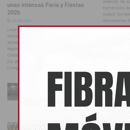
Además de su 
unas intensas Feria y Fiestas
numerosos ben
2026
reducir los ni
desconectar de
03/08/2026
La programación reunió durante más de una
La participac
semana actos institucionales, conciertos,
material nece
actividades familiares, competiciones
entre 20 y 
deportivas y las celebraciones de Moros y
participante),
Cristianos Compártelo: Comparte en Facebook
(Se abre en una ventana nueva) Facebook
Las personas i
Compartir en
[...]
Instituto Mun
ampliando su
promueven el a
La Entrada Cristiana llena de
participación 
esplendor las calles de
Almoradí en una multitudinaria
jornada festera
Compártelo:
02/08/2026
La magia de la Entrada Mora
También pu