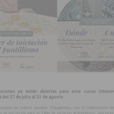
 de las Urbanizaciones de Ciudad Quesada 2026
ROJALES
s Fiestas Patronales en honor a la Virgen de la Salud y San Miguel
 la ORA en Orihuela ‘sin mejoras ni bonificaciones’
ORIHUELA
tórico y consolida a Dolores como referente ganadero de la CV
cultura local con nuevos convenios de colaboración
MONTESINOS
e Mi Río’ y recibirá 3,3 millones de la Fundación Biodiversidad
o de la Orquesta de Jóvenes de la Provincia de Alicante en Las Colinas
pciones ya están abiertas para este curso intens
 del 27 de julio al 21 de agosto
Municipal de Cultura «Joaquín Chapaprieta», con la colaboración
zo de inscripción para un Taller de Iniciación al Puntillismo, una propu