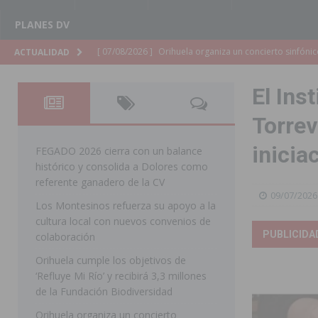
PLANES DV
[ 07/08/2026 ]
El Ayuntamiento de Almoradí mejora la 
ACTUALIDAD
ALMORADÍ
El Ins
[ 07/08/2026 ]
Educación destina 1,2 millones adicional
Torrev
[ 07/08/2026 ]
La Policía Nacional desarticula un grup
inicia
clonación de llaves electrónicas
ORIHUELA
FEGADO 2026 cierra con un balance
histórico y consolida a Dolores como
[ 07/08/2026 ]
Torrevieja impulsa el empleo con la c
referente ganadero de la CV
09/07/2026
TORREVIEJA
Los Montesinos refuerza su apoyo a la
cultura local con nuevos convenios de
[ 07/08/2026 ]
Raiguero de Bonanza alerta del riesgo 
PUBLICIDA
colaboración
ORIHUELA
Orihuela cumple los objetivos de
[ 07/08/2026 ]
La Generalitat impulsa el desdoblamien
‘Refluye Mi Río’ y recibirá 3,3 millones
de la Fundación Biodiversidad
[ 07/08/2026 ]
Benferri ya se prepara para dar comien
Orihuela organiza un concierto
[ 07/08/2026 ]
Bigastro se viste de gala para la coron