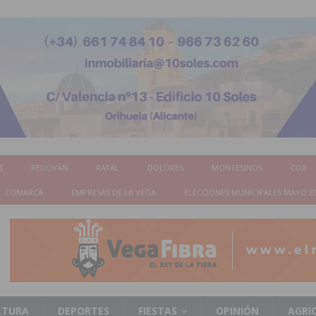
S
REDOVÁN
RAFAL
DOLORES
MONTESINOS
COX
COMARCA
EMPRESAS DE LA VEGA
ELECCIONES MUNICIPALES MAYO 2
LTURA
DEPORTES
FIESTAS
OPINIÓN
AGRI