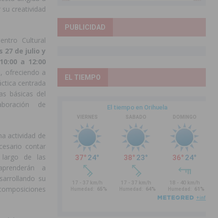
 su creatividad
PUBLICIDAD
entro Cultural
s 27 de julio y
10:00 a 12:00
, ofreciendo a
EL TIEMPO
áctica centrada
as básicas del
aboración de
na actividad de
cesario contar
 largo de las
 aprenderán a
sarrollando su
composiciones