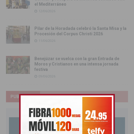
el Mediterráneo
12/06/2026
Pilar de la Horadada celebró la Santa Misa y la
Procesión del Corpus Christi 2026
11/06/2026
Benejúzar se vuelca con la gran Entrada de
Moros y Cristianos en una intensa jornada
festiva
09/06/2026
PUBLICIDAD