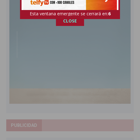
Esta ventana emergente se cerrará en:
5
CLOSE
PUBLICIDAD