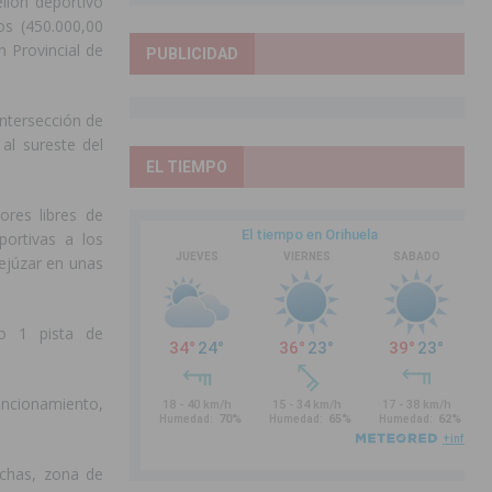
llón deportivo
os (450.000,00
n Provincial de
PUBLICIDAD
ntersección de
al sureste del
EL TIEMPO
ores libres de
portivas a los
nejúzar en unas
do 1 pista de
uncionamiento,
uchas, zona de