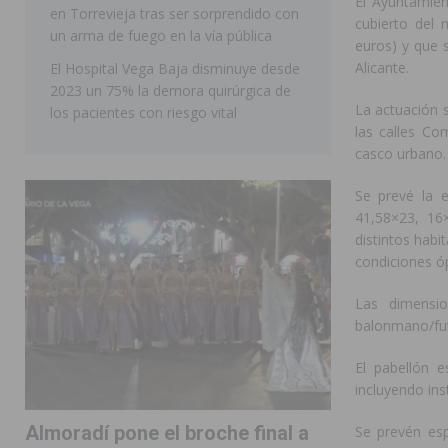
El Ayuntamien
en Torrevieja tras ser sorprendido con
ORIHUELA
cubierto del 
un arma de fuego en la vía pública
euros) y que 
Alicante.
El Hospital Vega Baja disminuye desde
2023 un 75% la demora quirúrgica de
La actuación 
los pacientes con riesgo vital
las calles Co
casco urbano.
Se prevé la e
41,58×23, 16×
distintos habi
condiciones ó
Las dimensio
balonmano/futb
El pabellón e
incluyendo ins
Almoradí pone el broche final a
Se prevén esp