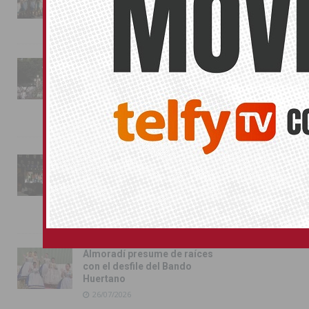
Almoradí
01/08/2026
La fiesta se adueña de
Almoradí con la presentación
de los cargos festeros y la
toma del castillo
31/07/2026
Pilar de la Horadada
conmemora con emoción el
40º aniversario de su
independencia como municipio
31/07/2026
Almoradí presume de raíces
con el desfile del Bando
Huertano
26/07/2026