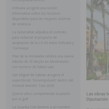
ROJALES
Orihuela acogerá una sesión
informativa sobre los recursos
[ 05/08/2026 ]
Bigastro celebra hoy el tercer día de v
disponibles para las mujeres víctimas
BIGASTRO
de violencia
[ 05/08/2026 ]
El pulso urbano de JC Reyes desembarca
La Generalitat adjudica el contrato
para redactar el proyecto de
[ 04/08/2026 ]
Incendio de matorrales en Albatera mov
ampliación de la CV-95 entre Orihuela y
[ 04/08/2026 ]
Los Montesinos clausura con éxito el c
Torrevieja
Pilar de la Horadada celebra una nueva
Programa Integra
MONTESINOS
edición de ‘El Mojón en Movimiento’
[ 05/08/2026 ]
Orihuela ultima diferentes soluciones p
con torneos de fútbol sala
CEIP Virgen de la Puerta
ORIHUELA
San Miguel de Salinas acogerá el
espectáculo ‘Desempolsant’ dentro del
[ 05/08/2026 ]
Torrevieja presenta su programación d
Festival ManIAC Test 2026
[ 05/08/2026 ]
Sanidad Orihuela llama a observar el e
Quince años compartiendo la pasión
Las obras t
los desplazamientos
ORIHUELA
por el golf
Diputación
[ 05/08/2026 ]
Orihuela acogerá una sesión informativ
La Guardia Civil detiene a un hombre