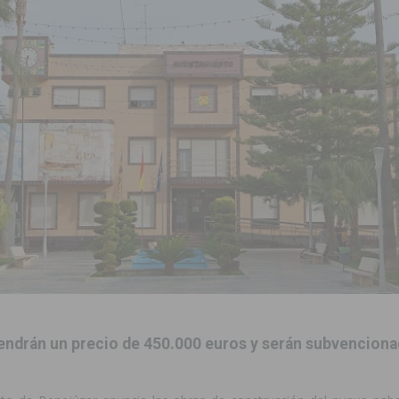
aquillas dentro de sus Fiestas Patronales en honor a San Joaquín 2026
 en Torrevieja de la mano de La Trend Festival
TORREVIEJA
iliza medios terrestres y aéreos
COMARCA
urso de Monitor de Comedor Escolar, Aula Matinal y Ruta Escolar del
ara garantizar la seguridad y la continuidad educativa del alumnado del
e finales de 2026 tras superar los 78.000 espectadores
TORREVIEJA
clipse solar del 12 de agosto con protección homologada y a planificar
endrán un precio de 450.000 euros y serán subvenciona
a sobre los recursos disponibles para las mujeres víctimas de violencia