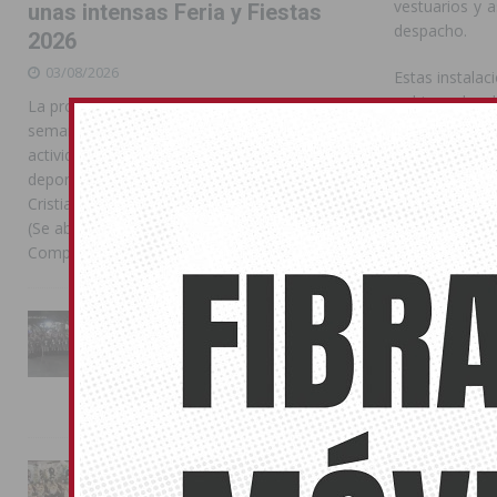
vestuarios y a
unas intensas Feria y Fiestas
despacho.
2026
03/08/2026
Estas instalac
gobierno local
La programación reunió durante más de una
semana actos institucionales, conciertos,
Compártelo:
actividades familiares, competiciones
deportivas y las celebraciones de Moros y
Cristianos Compártelo: Comparte en Facebook
(Se abre en una ventana nueva) Facebook
Compartir en
[...]
También pu
No related pos
La Entrada Cristiana llena de
esplendor las calles de
OBRAS
Almoradí en una multitudinaria
jornada festera
02/08/2026
La magia de la Entrada Mora
conquista las calles de