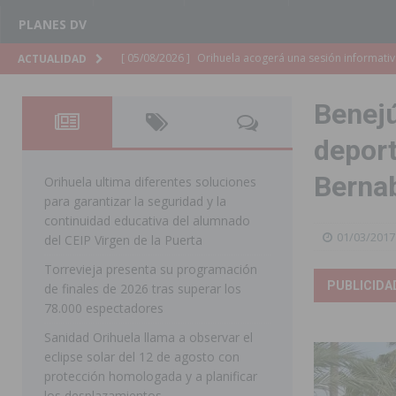
PLANES DV
[ 05/08/2026 ]
La Generalitat adjudica el contrato par
ACTUALIDAD
Torrevieja
COMARCA
Benejú
[ 05/08/2026 ]
Pilar de la Horadada celebra una nueva
deport
DE LA HORADADA
Berna
[ 05/08/2026 ]
San Miguel de Salinas acogerá el espec
Orihuela ultima diferentes soluciones
para garantizar la seguridad y la
MIGUEL DE SALINAS
continuidad educativa del alumnado
01/03/2017
[ 05/08/2026 ]
Quince años compartiendo la pasión po
del CEIP Virgen de la Puerta
Torrevieja presenta su programación
[ 05/08/2026 ]
La Guardia Civil detiene a un hombre en
PUBLICIDA
de finales de 2026 tras superar los
TORREVIEJA
78.000 espectadores
[ 05/08/2026 ]
El Hospital Vega Baja disminuye desde 
Sanidad Orihuela llama a observar el
eclipse solar del 12 de agosto con
ORIHUELA
protección homologada y a planificar
[ 05/08/2026 ]
La Policía Local de Rojales pone a dispo
los desplazamientos