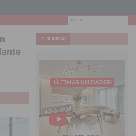
ón
PUBLICIDAD
dante