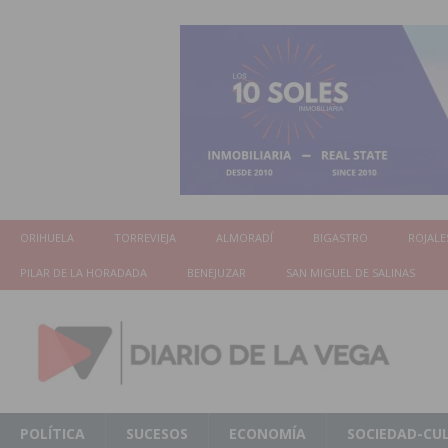
ORIHUELA
TORREVIEJA
ALMORADÍ
BIGASTRO
ROJALE
PILAR DE LA HORADADA
BENEJUZAR
SAN MIGUEL DE SALINAS
POLÍTICA
SUCESOS
ECONOMÍA
SOCIEDAD-CU