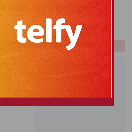
Primitiva
El Gordo
Euromillones
Loteria
Once
PUBLICIDAD