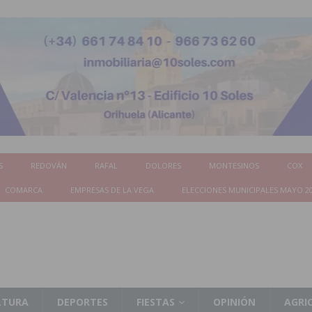
S
REDOVÁN
RAFAL
DOLORES
MONTESINOS
COX
COMARCA
EMPRESAS DE LA VEGA
ELECCIONES MUNICIPALES MAYO 2
LTURA
DEPORTES
FIESTAS
OPINIÓN
AGRI