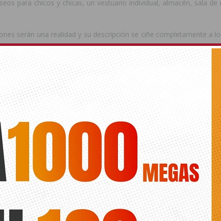
seos para chicos y chicas, un vestuario individual, almacén, sala d
iones serán una realidad y su descripción se ciñe completamente a lo
.
ede interesar
ts.
BENEJUZAR
PABELLÓN
ANTERIOR
SIGUIENTE
Una operación antidroga se salda
Nace una plataforma en la Vega
con varios detenidos en La
Baja contra el recorte de las
Campaneta
pensiones