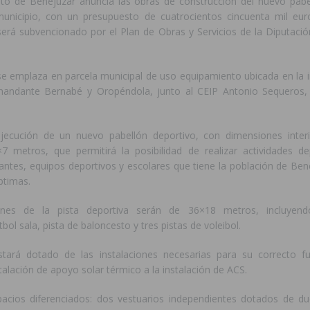
to de Benejúzar anuncia las obras de construcción del nuevo pabe
municipio, con un presupuesto de cuatrocientos cincuenta mil eur
será subvencionado por el Plan de Obras y Servicios de la Diputació
se emplaza en parcela municipal de uso equipamiento ubicada en la i
mandante Bernabé y Oropéndola, junto al CEIP Antonio Sequeros, 
jecución de un nuevo pabellón deportivo, con dimensiones interi
7 metros, que permitirá la posibilidad de realizar actividades de
tantes, equipos deportivos y escolares que tiene la población de Be
ptimas.
nes de la pista deportiva serán de 36×18 metros, incluyen
ol sala, pista de baloncesto y tres pistas de voleibol.
stará dotado de las instalaciones necesarias para su correcto f
talación de apoyo solar térmico a la instalación de ACS.
acios diferenciados: dos vestuarios independientes dotados de d