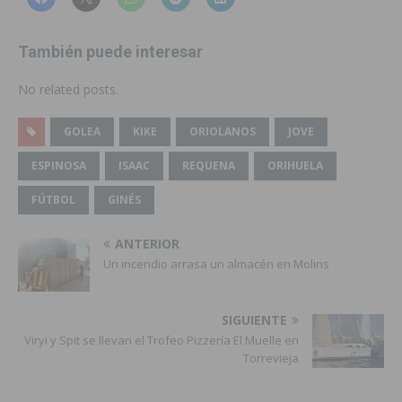
También puede interesar
No related posts.
GOLEA
KIKE
ORIOLANOS
JOVE
ESPINOSA
ISAAC
REQUENA
ORIHUELA
FÚTBOL
GINÉS
ANTERIOR
Un incendio arrasa un almacén en Molins
SIGUIENTE
Viryi y Spit se llevan el Trofeo Pizzería El Muelle en
Torrevieja