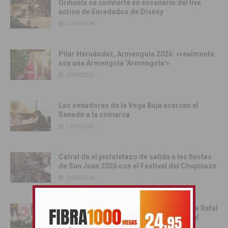
Orihuela se convierte en escenario del live
action de Enredados de Disney
01/07/2026
Pilar Hernández, Armengola 2026: «realmente
soy una Armengola ‘Armengola'»
29/06/2026
Las senadoras de la Vega Baja acercan el
Senado a la comarca
17/06/2026
Catral da el pistoletazo de salida a las fiestas
de San Juan 2026 con el Festival del Chupinazo
13/06/2026
Rafal celebra la tercera edición del Día de Rafal
con historia, cultura y convivencia vecinal