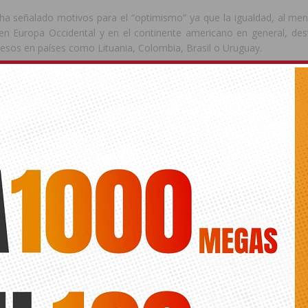
ha señalado motivos para el “optimismo” ya que la igualdad, al men
 en Europa Occidental y en el continente americano en general, de
resos en países como Lituania, Colombia, Brasil o Uruguay.
o, ningún lugar del mundo escapa de la LGTBfobia, sobre todo en el dí
ado a la necesidad de “seguir luchando por garantizar los derechos 
r avanzando en varios frentes para conseguir la libertad efectiva y la
cia de nuestra orientación sexual o identidad de género”, ha añadid
“continuar combatiendo el acoso por razón de orientación sexual 
tantos problemas de autoestima y desarrollo de los jóvenes L
luso al suicidio”.
a hablado de la “necesidad” de que la igualdad, la diversidad sexua
 las escuelas, institutos y universidades -públicas y privadas-, “s
emocracia”.