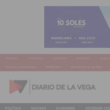
ORIHUELA
TORREVIEJA
ALMORADÍ
BIGASTRO
ROJALE
PILAR DE LA HORADADA
BENEJUZAR
SAN MIGUEL DE SALINAS
POLÍTICA
SUCESOS
ECONOMÍA
SOCIEDAD-CU