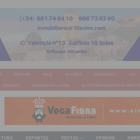
S
REDOVÁN
RAFAL
DOLORES
MONTESINOS
COX
COMARCA
EMPRESAS DE LA VEGA
ELECCIONES MUNICIPALES MAYO 2
LTURA
DEPORTES
FIESTAS
OPINIÓN
AGRI