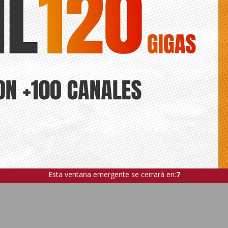
ede interesar
ts.
MUNICIPAL
MONTESINOS
PISCINA
BLANCA
DI
ANTERIOR
CCOO desahuciada de la Casa del
El PP de Benferri acusa a su alcal
Pueblo por decisión del Alcalde
el progre
Esta ventana emergente se cerrará en:
6