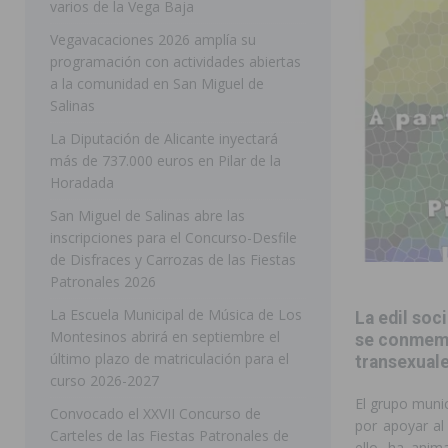
varios de la Vega Baja
[ 05/08/2026 ]
Orihuela ultima diferentes soluciones p
Vegavacaciones 2026 amplía su
programación con actividades abiertas
CEIP Virgen de la Puerta
ORIHUELA
a la comunidad en San Miguel de
[ 05/08/2026 ]
Torrevieja presenta su programación d
Salinas
[ 05/08/2026 ]
Sanidad Orihuela llama a observar el e
La Diputación de Alicante inyectará
más de 737.000 euros en Pilar de la
los desplazamientos
ORIHUELA
Horadada
[ 05/08/2026 ]
Orihuela acogerá una sesión informativ
San Miguel de Salinas abre las
inscripciones para el Concurso-Desfile
ORIHUELA
de Disfraces y Carrozas de las Fiestas
[ 06/08/2026 ]
Redován presenta la programación de su
Patronales 2026
Arcángel
REDOVÁN
La Escuela Municipal de Música de Los
La edil soc
Montesinos abrirá en septiembre el
[ 06/08/2026 ]
El PSOE denuncia una nueva prórroga de
se conmemor
último plazo de matriculación para el
transexuale
[ 06/08/2026 ]
La Diputación destina dos millones de e
curso 2026-2027
El grupo muni
ellos varios de la Vega Baja
COMARCA
Convocado el XXVII Concurso de
por apoyar al
Carteles de las Fiestas Patronales de
[ 06/08/2026 ]
Vegavacaciones 2026 amplía su program
ello, ha anim