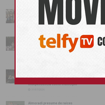
La magia de la Entrada Mora
conquista las calles de
También pu
Almoradí
01/08/2026
No related pos
La fiesta se adueña de
FIESTA
Almoradí con la presentación
de los cargos festeros y la
toma del castillo
31/07/2026
Pilar de la Horadada
conmemora con emoción el
40º aniversario de su
independencia como municipio
31/07/2026
Almoradí presume de raíces