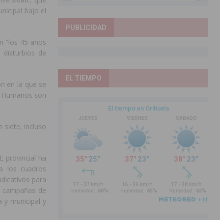
nicipal bajo el
PUBLICIDAD
n “los 45 años
s disturbios de
EL TIEMPO
ón en la que se
os Humanos son
 siete, incluso
 provincial ha
a los cuadros
ndicativos para
re campañas de
a y municipal y