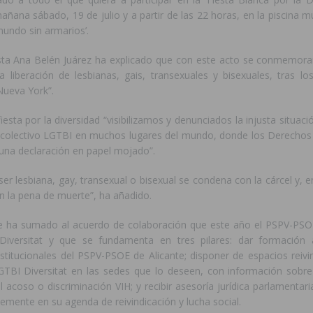
añana sábado, 19 de julio y a partir de las 22 horas, en la piscina mu
mundo sin armarios’.
lista Ana Belén Juárez ha explicado que con este acto se conmemora
la liberación de lesbianas, gais, transexuales y bisexuales, tras lo
Nueva York”.
fiesta por la diversidad “visibilizamos y denunciados la injusta situaci
 colectivo LGTBI en muchos lugares del mundo, donde los Derech
 una declaración en papel mojado”.
ser lesbiana, gay, transexual o bisexual se condena con la cárcel y, en
n la pena de muerte”, ha añadido.
e ha sumado al acuerdo de colaboración que este año el PSPV-PSOE
Diversitat y que se fundamenta en tres pilares: dar formación 
stitucionales del PSPV-PSOE de Alicante; disponer de espacios reivi
LGTBI Diversitat en las sedes que lo deseen, con información sob
l acoso o discriminación VIH; y recibir asesoría jurídica parlamentari
emente en su agenda de reivindicación y lucha social.