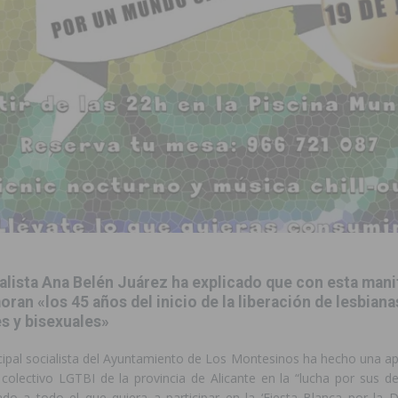
ara garantizar la seguridad y la continuidad educativa del alumnado del
e finales de 2026 tras superar los 78.000 espectadores
TORREVIEJA
clipse solar del 12 de agosto con protección homologada y a planificar
a sobre los recursos disponibles para las mujeres víctimas de violencia
s Fiestas Patronales en honor a la Virgen de la Salud y San Miguel
ialista Ana Belén Juárez ha explicado que con esta man
 la ORA en Orihuela ‘sin mejoras ni bonificaciones’
ORIHUELA
an «los 45 años del inicio de la liberación de lesbianas
s y bisexuales»
uros a la prevención de incendios en los municipios alicantinos, entre
cipal socialista del Ayuntamiento de Los Montesinos ha hecho una ap
 colectivo LGTBI de la provincia de Alicante en la “lucha por sus d
ación con actividades abiertas a la comunidad en San Miguel de Salinas
ado a todo el que quiera a participar en la ‘Fiesta Blanca por la D