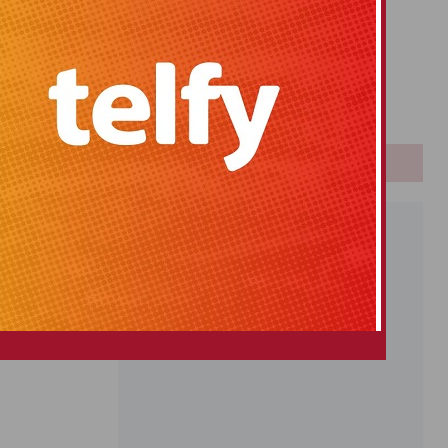
Primitiva
El Gordo
Euromillones
Loteria
Once
PUBLICIDAD
VERSIDAD
SIGUIENTE
de de «bloquear»
so del municipio