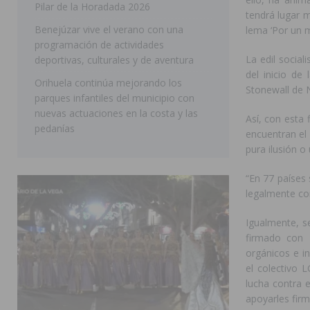
Pilar de la Horadada 2026
tendrá lugar m
SAN MIGUEL DE SALINAS
Benejúzar vive el verano con una
lema ‘Por un 
programación de actividades
La edil socia
deportivas, culturales y de aventura
del inicio de 
Orihuela continúa mejorando los
Stonewall de 
parques infantiles del municipio con
nuevas actuaciones en la costa y las
Así, con esta 
pedanías
encuentran el
pura ilusión o
“En 77 países 
legalmente co
Igualmente, s
firmado con 
orgánicos e in
el colectivo 
lucha contra e
apoyarles firm