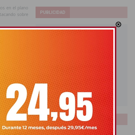
os en el plano
PUBLICIDAD
stacando sobre
a a día.
a la ciudadanía
 igualdad real,
o Juárez, quien
o identidad de
GTBI provoca,
l, de género y
ea una cuestión
LOTERIAS
Bonoloto