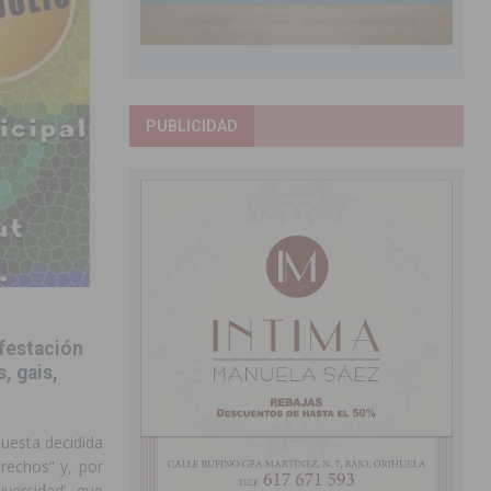
PUBLICIDAD
ifestación
, gais,
uesta decidida
erechos” y, por
iversidad’, que