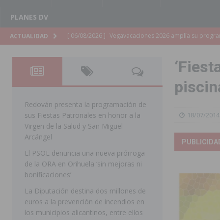
PLANES DV
[ 06/08/2026 ]
La Diputación de Alicante inyectará má
ACTUALIDAD
[ 06/08/2026 ]
San Miguel de Salinas abre las inscripc
‘Fiest
Patronales 2026
SAN MIGUEL DE SALINAS
piscin
[ 06/08/2026 ]
La Escuela Municipal de Música de Los 
curso 2026-2027
MONTESINOS
Redován presenta la programación de
sus Fiestas Patronales en honor a la
18/07/2014
[ 06/08/2026 ]
Convocado el XXVII Concurso de Cartele
Virgen de la Salud y San Miguel
HORADADA
Arcángel
PUBLICIDA
El PSOE denuncia una nueva prórroga
[ 06/08/2026 ]
Benejúzar vive el verano con una progr
de la ORA en Orihuela ‘sin mejoras ni
BENEJUZAR
bonificaciones’
[ 06/08/2026 ]
Orihuela continúa mejorando los parques
La Diputación destina dos millones de
euros a la prevención de incendios en
pedanías
ORIHUELA
los municipios alicantinos, entre ellos
[ 06/08/2026 ]
El PP de Guardamar lleva al Pleno dos