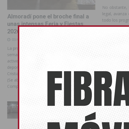
No obstante, 
legal, avanza
Almoradí pone el broche final a
todo los prog
unas intensas Feria y Fiestas
2026
A pesar de ell
03/08/2026
Juárez ha apel
La programación reunió durante más de una
completa”
semana actos institucionales, conciertos,
actividades familiares, competiciones
“Hay que segui
deportivas y las celebraciones de Moros y
con independen
Cristianos Compártelo: Comparte en Facebook
ha instado a 
(Se abre en una ventana nueva) Facebook
género, que 
Compartir en
[...]
llevándolos inc
Por último, h
La Entrada Cristiana llena de
familiar entre
esplendor las calles de
básica de la d
Almoradí en una multitudinaria
jornada festera
Compártelo:
02/08/2026