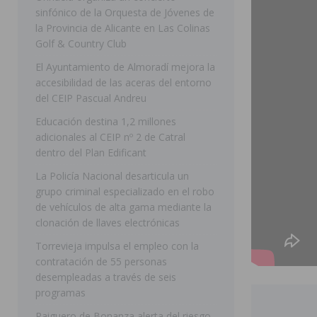
sinfónico de la Orquesta de Jóvenes de
[ 07/08/2026 ]
Rojales clausura con éxito las Fiestas
la Provincia de Alicante en Las Colinas
Golf & Country Club
[ 06/08/2026 ]
Redován presenta la programación de su
El Ayuntamiento de Almoradí mejora la
Arcángel
REDOVÁN
accesibilidad de las aceras del entorno
[ 06/08/2026 ]
El PSOE denuncia una nueva prórroga de
del CEIP Pascual Andreu
[ 07/08/2026 ]
FEGADO 2026 cierra con un balance his
Educación destina 1,2 millones
adicionales al CEIP nº 2 de Catral
DOLORES
dentro del Plan Edificant
[ 07/08/2026 ]
Los Montesinos refuerza su apoyo a la 
La Policía Nacional desarticula un
grupo criminal especializado en el robo
[ 07/08/2026 ]
Orihuela cumple los objetivos de ‘Refluy
de vehículos de alta gama mediante la
ORIHUELA
clonación de llaves electrónicas
[ 07/08/2026 ]
Orihuela organiza un concierto sinfónic
Torrevieja impulsa el empleo con la
contratación de 55 personas
Golf & Country Club
ORIHUELA
desempleadas a través de seis
programas
Raiguero de Bonanza alerta del riesgo