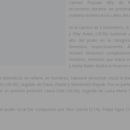
Carrera Popular Villa de 
recorrieron durante las primer
mañana dominical las calles del 
En la carrera de 5 kilómetros, El
y Pilar Rubio (18:36) subieron
alto del podio en la categorí
femenina, respectivamente. 
Hicham Ettaichmi completaro
hombres, mientras que María D
y María Belén Barba lo hicieron 
0 kilómetros se refiere, en hombres, Hassane Ahouchar cruzó la lí
ión (30:40), seguido de Oauis Zitane y Mohamed Khyyab. Por su parte
ó en primera posición Laura Sola (42:26), seguida de Luisa María T
 el podio local fue compuesto por Álex García (5:14), Felipe Egea (
.