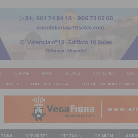
S
REDOVÁN
RAFAL
DOLORES
MONTESINOS
COX
COMARCA
EMPRESAS DE LA VEGA
ELECCIONES MUNICIPALES MAYO 2
LTURA
DEPORTES
FIESTAS
OPINIÓN
AGRI