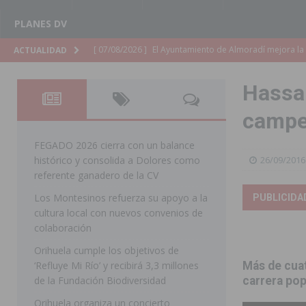
PLANES DV
[ 07/08/2026 ]
El Ayuntamiento de Almoradí mejora la 
ACTUALIDAD
ALMORADÍ
Hassan
[ 07/08/2026 ]
Educación destina 1,2 millones adicional
campe
[ 07/08/2026 ]
La Policía Nacional desarticula un grup
clonación de llaves electrónicas
ORIHUELA
FEGADO 2026 cierra con un balance
histórico y consolida a Dolores como
26/09/2016
[ 07/08/2026 ]
Torrevieja impulsa el empleo con la c
referente ganadero de la CV
TORREVIEJA
Los Montesinos refuerza su apoyo a la
PUBLICIDA
cultura local con nuevos convenios de
[ 07/08/2026 ]
Raiguero de Bonanza alerta del riesgo 
colaboración
ORIHUELA
Orihuela cumple los objetivos de
[ 07/08/2026 ]
La Generalitat impulsa el desdoblamien
‘Refluye Mi Río’ y recibirá 3,3 millones
Más de cuat
de la Fundación Biodiversidad
carrera po
[ 07/08/2026 ]
Benferri ya se prepara para dar comien
Orihuela organiza un concierto
[ 07/08/2026 ]
Bigastro se viste de gala para la coron