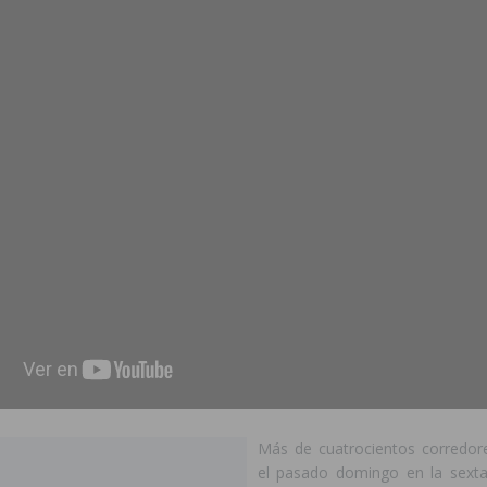
 de las Urbanizaciones de Ciudad Quesada 2026
ROJALES
s Fiestas Patronales en honor a la Virgen de la Salud y San Miguel
 la ORA en Orihuela ‘sin mejoras ni bonificaciones’
ORIHUELA
tórico y consolida a Dolores como referente ganadero de la CV
cultura local con nuevos convenios de colaboración
MONTESINOS
e Mi Río’ y recibirá 3,3 millones de la Fundación Biodiversidad
o de la Orquesta de Jóvenes de la Provincia de Alicante en Las Colinas
Más de cuatrocientos corredore
el pasado domingo en la sexta