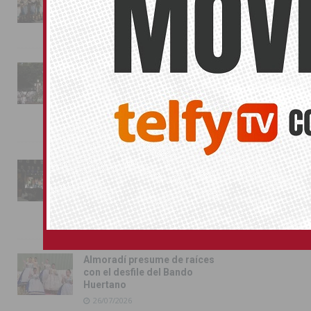
conquista las calles de
Almoradí
01/08/2026
La fiesta se adueña de
Almoradí con la presentación
de los cargos festeros y la
toma del castillo
31/07/2026
Pilar de la Horadada
conmemora con emoción el
40º aniversario de su
independencia como municipio
31/07/2026
Almoradí presume de raíces
con el desfile del Bando
Huertano
26/07/2026