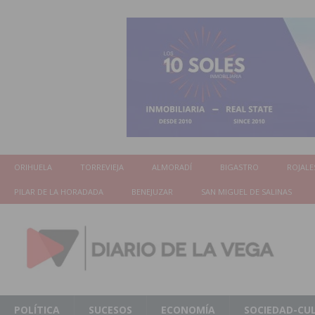
ORIHUELA
TORREVIEJA
ALMORADÍ
BIGASTRO
ROJALE
PILAR DE LA HORADADA
BENEJUZAR
SAN MIGUEL DE SALINAS
POLÍTICA
SUCESOS
ECONOMÍA
SOCIEDAD-CU