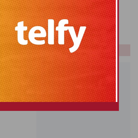
Primitiva
El Gordo
Euromillones
Loteria
Once
PUBLICIDAD