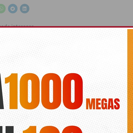
ede interesar
ts.
RA POPULAR
CROSS
2016
REDOVÁN
ANTERIOR
SIGUIENTE
La comarca debate sobre su futuro
Guardamar acoge un curso sobre
nuevos materiales para la
rehabilitación y la construcción