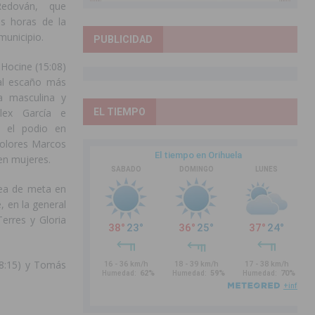
Redován, que
as horas de la
municipio.
PUBLICIDAD
 Hocine (15:08)
 al escaño más
a masculina y
EL TIEMPO
Álex García e
n el podio en
olores Marcos
en mujeres.
nea de meta en
, en la general
erres y Gloria
18:15) y Tomás