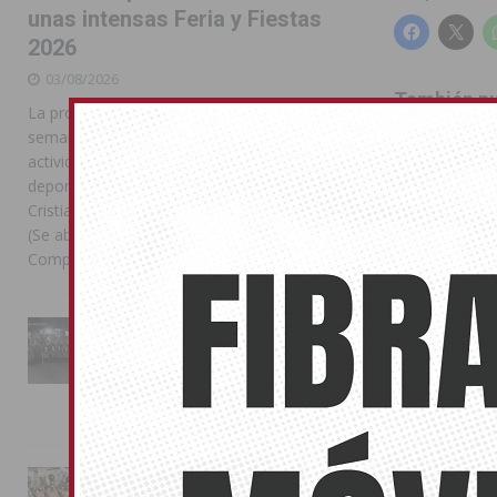
unas intensas Feria y Fiestas
2026
03/08/2026
También pu
La programación reunió durante más de una
semana actos institucionales, conciertos,
No related pos
actividades familiares, competiciones
deportivas y las celebraciones de Moros y
CARRE
Cristianos Compártelo: Comparte en Facebook
(Se abre en una ventana nueva) Facebook
Compartir en
[...]
La Entrada Cristiana llena de
esplendor las calles de
Almoradí en una multitudinaria
jornada festera
02/08/2026
La magia de la Entrada Mora