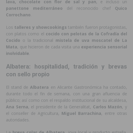
lava, chocolate con flor de sal y pan
, e incluso un
panettone mediterráneo
del reconocido chef
Quico
Corrochano
.
Los
talleres y showcookings
también fueron protagonistas,
con platos como el
cocido con pelotas de la Cofradía del
Cocido
o la tradicional
mistela de uva moscatel de La
Mata
, que hicieron de cada visita una
experiencia sensorial
inolvidable
.
Albatera: hospitalidad, tradición y brevas
con sello propio
El stand de
Albatera
en Alicante Gastronómica ha contado,
durante todo el fin de semana, con una gran afluencia de
público; así como con el respaldo institucional de su alcaldesa,
Ana Serna
, el presidente de la Generalitat,
Carlos Mazón
, y
el conseller de Agricultura,
Miguel Barrachina
, entre otras
autoridades.
La
breva colar de Albatera
, joya local y producto estrella,