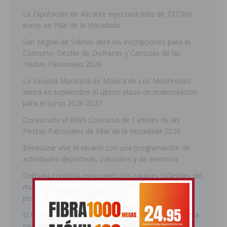
La Diputación de Alicante inyectará más de 737.000
euros en Pilar de la Horadada
San Miguel de Salinas abre las inscripciones para el
Concurso-Desfile de Disfraces y Carrozas de las
Fiestas Patronales 2026
La Escuela Municipal de Música de Los Montesinos
abrirá en septiembre el último plazo de matriculación
para el curso 2026-2027
Convocado el XXVII Concurso de Carteles de las
Fiestas Patronales de Pilar de la Horadada 2026
Benejúzar vive el verano con una programación de
actividades deportivas, culturales y de aventura
Orihuela continúa mejorando los parques infantiles del
municipio con nuevas actuaciones en la costa y las
pedanías
El PP de Guardamar lleva al Pleno dos mociones para
pedir responsabilidades y dimisiones