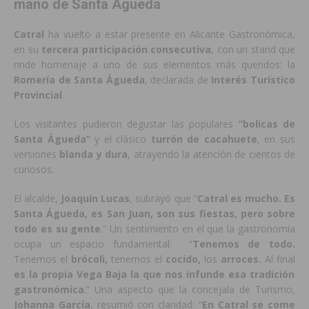
mano de Santa Águeda
Catral
ha vuelto a estar presente en Alicante Gastronómica,
en su
tercera participación consecutiva
, con un stand que
rinde homenaje a uno de sus elementos más queridos: la
Romería de Santa Águeda
, declarada de
Interés Turístico
Provincial
.
Los visitantes pudieron degustar las populares
“bolicas de
Santa Águeda”
y el clásico
turrón de cacahuete
, en sus
versiones
blanda y dura
, atrayendo la atención de cientos de
curiosos.
El alcalde,
Joaquín Lucas
, subrayó que “
Catral es mucho. Es
Santa Águeda, es San Juan, son sus fiestas, pero sobre
todo es su gente
.” Un sentimiento en el que la gastronomía
ocupa un espacio fundamental: “
Tenemos de todo.
Tenemos el
brócoli,
tenemos el
cocido,
los
arroces.
Al final
es la propia Vega Baja la que nos infunde esa tradición
gastronómica
.” Una aspecto que la concejala de Turismo,
Johanna García
, resumió con claridad: “
En Catral se come