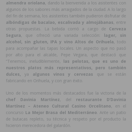
almendra oriolana
, dando la bienvenida a los asistentes con
algunos de los sabores más arraigados de la ciudad. A lo largo
del fin de semana, los asistentes también pudieron disfrutar de
albóndigas de bacalao, escalivada y almojábanas
, entre
otras propuestas. La bebida corrió a cargo de
Cerveza
Segura
, que ofreció una variada selección:
lager, sin
alcohol, sin gluten, IPA y vino Altos de Orihuela
, todo
para acompañar las tapas locales. Un aspecto que no pasó
por alto para el alcalde, Pepe Vegara, que destacó que
“Tenemos, ineludiblemente,
las pelotas, que es uno de
nuestros platos más representativos, pero también
dulces,
ya
algunos vinos y cervezas
que se están
fabricando en Orihuela, y con gran éxito.
Uno de los momentos más destacados fue la victoria de la
chef Davinia Martínez
, del
restaurante D’Davinia
Martínez – Ateneo Cultural Casino Orcelitano
, en el
concurso
La Mejor Brasa del Mediterráneo
. Ante un patio
de butacas repleto, su técnica y respeto por el producto la
hicieron merecedora del galardón.