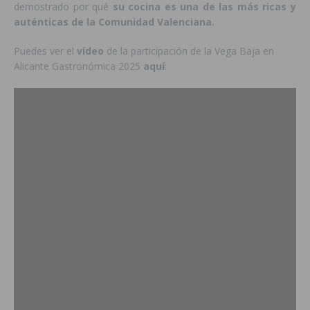
demostrado por qué
su cocina es una de las más ricas y
auténticas de la Comunidad Valenciana.
Puedes ver el
vídeo
de la participación de la Vega Baja en
Alicante Gastronómica 2025
aquí
: