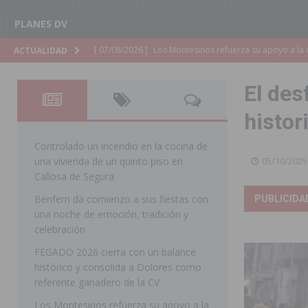
PLANES DV
[ 07/08/2026 ]
Orihuela cumple los objetivos de ‘Refluy
ACTUALIDAD
ORIHUELA
El des
[ 07/08/2026 ]
Orihuela organiza un concierto sinfónic
histor
Golf & Country Club
ORIHUELA
[ 07/08/2026 ]
El Ayuntamiento de Almoradí mejora la 
Controlado un incendio en la cocina de
una vivienda de un quinto piso en
05/10/2025
ALMORADÍ
Callosa de Segura
[ 07/08/2026 ]
Educación destina 1,2 millones adicional
Benferri da comienzo a sus fiestas con
PUBLICIDA
una noche de emoción, tradición y
[ 07/08/2026 ]
La Policía Nacional desarticula un grup
celebración
clonación de llaves electrónicas
ORIHUELA
FEGADO 2026 cierra con un balance
[ 07/08/2026 ]
Torrevieja impulsa el empleo con la c
histórico y consolida a Dolores como
referente ganadero de la CV
TORREVIEJA
Los Montesinos refuerza su apoyo a la
[ 07/08/2026 ]
Raiguero de Bonanza alerta del riesgo 