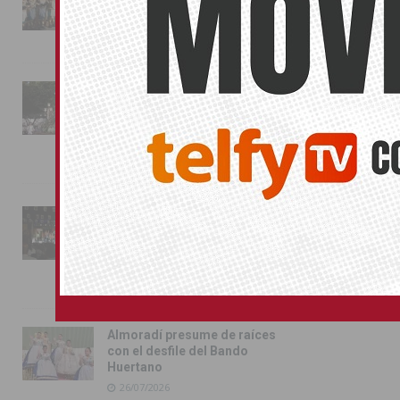
También pu
conquista las calles de
Almoradí
No related pos
01/08/2026
VIRGE
La fiesta se adueña de
Almoradí con la presentación
RAFAL
de los cargos festeros y la
toma del castillo
31/07/2026
Pilar de la Horadada
conmemora con emoción el
40º aniversario de su
independencia como municipio
31/07/2026
Almoradí presume de raíces
con el desfile del Bando
Huertano
26/07/2026