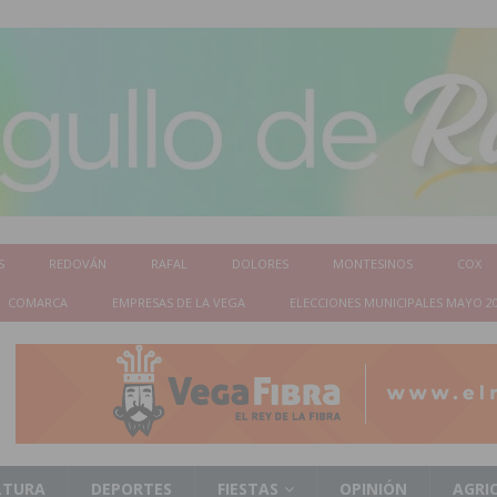
S
REDOVÁN
RAFAL
DOLORES
MONTESINOS
COX
COMARCA
EMPRESAS DE LA VEGA
ELECCIONES MUNICIPALES MAYO 2
LTURA
DEPORTES
FIESTAS
OPINIÓN
AGRI