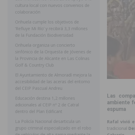
cultura local con nuevos convenios de
ORIHUELA
colaboración
[ 07/08/2026 ]
La Generalitat impulsa el desdoblamien
Orihuela cumple los objetivos de
‘Refluye Mi Río’ y recibirá 3,3 millones
[ 07/08/2026 ]
Benferri ya se prepara para dar comien
de la Fundación Biodiversidad
[ 07/08/2026 ]
Bigastro se viste de gala para la coron
Orihuela organiza un concierto
[ 07/08/2026 ]
Rojales clausura con éxito las Fiestas
sinfónico de la Orquesta de Jóvenes de
la Provincia de Alicante en Las Colinas
[ 08/08/2026 ]
Controlado un incendio en la cocina de
Golf & Country Club
SEGURA
El Ayuntamiento de Almoradí mejora la
accesibilidad de las aceras del entorno
[ 08/08/2026 ]
Benferri da comienzo a sus fiestas con
del CEIP Pascual Andreu
[ 07/08/2026 ]
FEGADO 2026 cierra con un balance his
Las compar
Educación destina 1,2 millones
DOLORES
ambiente fe
adicionales al CEIP nº 2 de Catral
espuma
dentro del Plan Edificant
[ 07/08/2026 ]
Los Montesinos refuerza su apoyo a la 
La Policía Nacional desarticula un
Rafal vivió 
grupo criminal especializado en el robo
tradicional
De
de vehículos de alta gama mediante la
Calvario
.