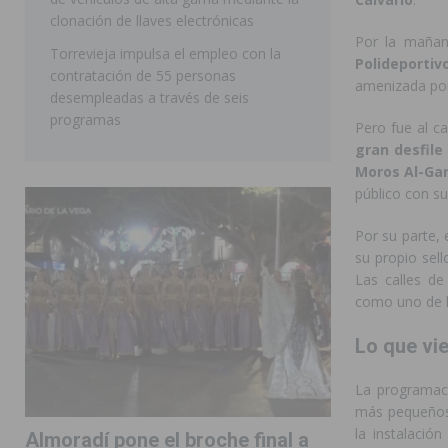
clonación de llaves electrónicas
Por la mañan
Torrevieja impulsa el empleo con la
Polideportiv
contratación de 55 personas
amenizada po
desempleadas a través de seis
programas
Pero fue al c
gran desfile
Moros Al-Gar
público con su
Por su parte, 
su propio sel
Las calles de
como uno de lo
Lo que vi
La programac
más pequeños.
la instalació
Almoradí pone el broche final a