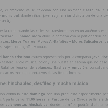
a, el ambiente ya se caldeaba con una animada
fiesta de la
o municipal
, donde niños, jóvenes y familias disfrutaron de una di
r un
DJ
.
aer la tarde cuando las calles se transformaron en un auténtico esp
 festero
. El
bando moro
abrió la comitiva con la participación de
agés, Moros Tuareg, Moros Al-Rafalíes y Moros Salicaleros
, d
s trajes, coreografías y boato.
el
bando cristiano
estuvo representado por la comparsa
Jove Pira
lo festero, entre música, color y una puesta en escena que no pasó 
 Rafal se llenaron de
aplausos, flashes y emoción
, consolidand
s actos más representativos de las fiestas locales.
ene: hinchables, desfiles y mucha música
ión continúa este
domingo
con una propuesta especialmente pen
 A partir de las
11:00 horas
, el
Parque de los Olivos
se llenará d
n de
colchonetas hinchables
, donde los niños podrán disfrutar d