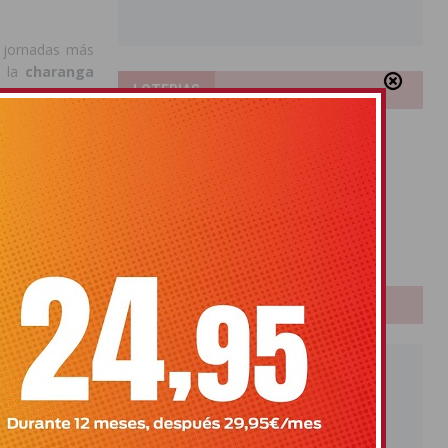
s jornadas más
á la
charanga
LOTERIAS
e festivo a los
Bonoloto
 las citas más
Primitiva
ono
. Ya en la
El Gordo
La Hornet
, en
Euromillones
Loteria
Once
, comenzará la
el broche a la
PUBLICIDAD