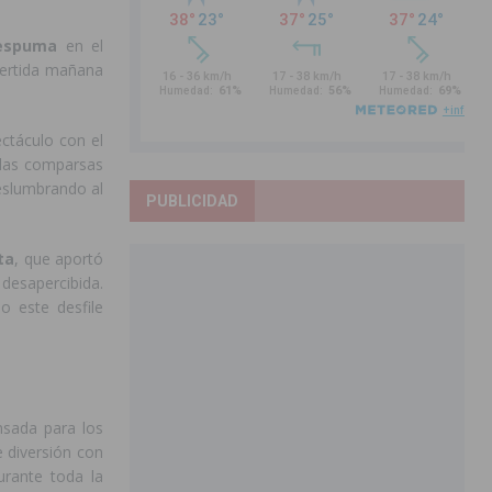
 espuma
en el
vertida mañana
ectáculo con el
 las comparsas
eslumbrando al
PUBLICIDAD
ta
, que aportó
desapercibida.
o este desfile
sada para los
e diversión con
urante toda la