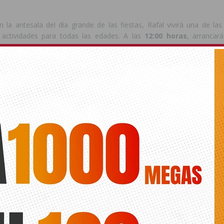
n la antesala del día grande de las fiestas, Rafal vivirá una de la
 actividades para todas las edades. A las
12:00 horas
, arrancar
 saldrá desde la
Plaza de España
, llevando la música y el ambient
.
 a las
20:00 horas
, será el turno del
Desfile Multicolor
, una de
 vistosas del programa, con salida desde el
Parque del Políg
, la música tomará el escenario principal con la actuación del grupo
spaña
.
 tradición en
Rafal
, la fiesta no terminará ahí. A las
03:00 horas
ranga nocturna
, también desde la Plaza de España, que pondrá 
n con manteca
para todos los asistentes.