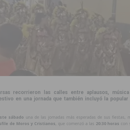
to de la CV-95, clave para Torrevieja
TORREVIEJA
zo a sus Fiestas 2026
COMARCA
ación de la Corte 2026
BIGASTRO
 de las Urbanizaciones de Ciudad Quesada 2026
ROJALES
 una vivienda de un quinto piso en Callosa de Segura
CALLOSA DE
 una noche de emoción, tradición y celebración
COMARCA
tórico y consolida a Dolores como referente ganadero de la CV
sas recorrieron las calles entre aplausos, músic
stivo en una jornada que también incluyó la popular 
cultura local con nuevos convenios de colaboración
MONTESINOS
este sábado
una de las jornadas más esperadas de sus fiestas, 
sfile de Moros y Cristianos
, que comenzó a las
20:30 horas
con 