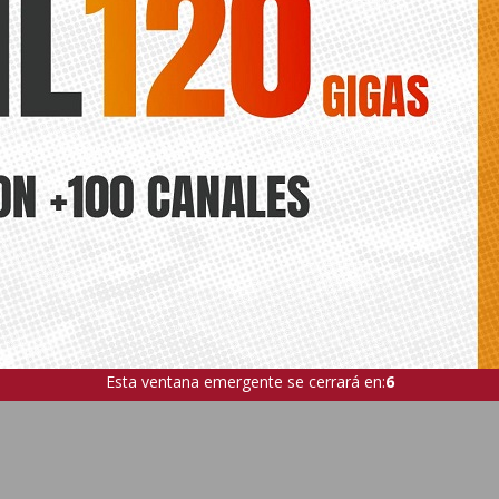
ede interesar
ts.
N DEL ROSARIO
DESFILE DE MOROS Y CRISTIANOS
FIESTAS PAT
MOROS Y CRISTIANOS
FIESTAS
ANTERIOR
SIGUIENTE
Fin de semana de música y
La Vega Baja, estrella de Alicante
diversión en las fiestas de Pilar de
Gastronómica 2025
la Horadada
Esta ventana emergente se cerrará en:
5