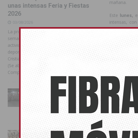
mañana.
unas intensas Feria y Fiestas
2026
Este
lunes,
e
intensas, con
03/08/2026
infantil
, que
La programación reunió durante más de una
más pequeños
semana actos institucionales, conciertos,
actividades familiares, competiciones
Por la tarde,
deportivas y las celebraciones de Moros y
originales y
Cristianos Compártelo: Comparte en Facebook
medianoche
(Se abre en una ventana nueva) Facebook
la
Plaza de E
Compartir en
[...]
Y como ya es
esperada
cha
La Entrada Cristiana llena de
noche con
pa
esplendor las calles de
Almoradí en una multitudinaria
jornada festera
Compártelo:
02/08/2026
La magia de la Entrada Mora