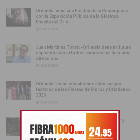
Orihuela inicia sus Fiestas de la Reconquista
con la Exposición Pública de la Gloriosa
Enseña del Oriol
17/07/2026
Juan Martínez Tomé: «Orihuela tiene un futuro
esplendoroso si todos remamos en la misma
dirección»
16/07/2026
Orihuela recibe oficialmente a los cargos
festeros de las Fiestas de Moros y Cristianos
2026
16/07/2026
La magia de la noche mora llena de color y
tradición las calles de Cox
16/07/2026