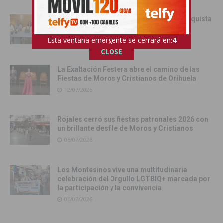
Orihuela ultima unas Fiestas de la Reconquista
que miran al futuro
Esta ventana emergente se cerrará en:
3
14/07/2026
CLOSE
La Exaltación Festera abre el camino de las
Fiestas de Moros y Cristianos de Orihuela
12/07/2026
Rojales cerró sus fiestas patronales 2026 con
un brillante desfile de Moros y Cristianos
06/07/2026
Los Montesinos vive una multitudinaria
celebración del Orgullo LGTBIQ+ marcada por
la participación y la convivencia
06/07/2026