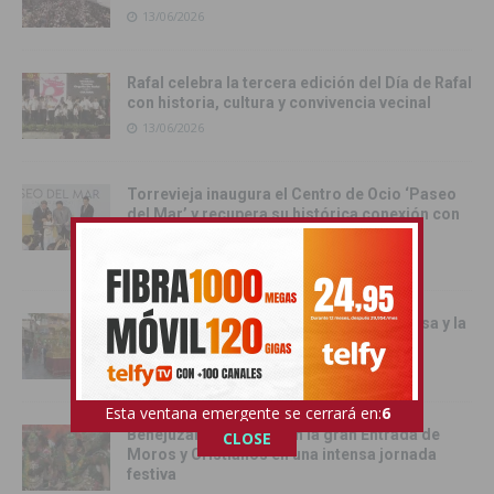
13/06/2026
Rafal celebra la tercera edición del Día de Rafal
con historia, cultura y convivencia vecinal
13/06/2026
Torrevieja inaugura el Centro de Ocio ‘Paseo
del Mar’ y recupera su histórica conexión con
el Mediterráneo
12/06/2026
Pilar de la Horadada celebró la Santa Misa y la
Procesión del Corpus Christi 2026
11/06/2026
Esta ventana emergente se cerrará en:
5
Benejúzar se vuelca con la gran Entrada de
CLOSE
Moros y Cristianos en una intensa jornada
festiva