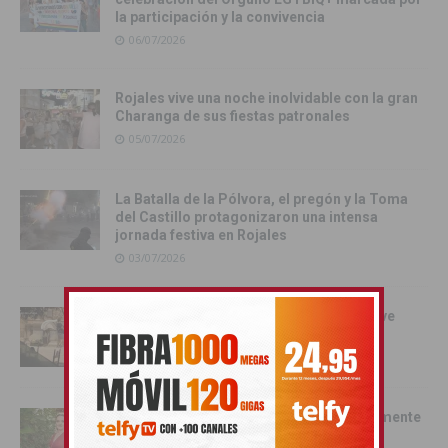
la participación y la convivencia
06/07/2026
Rojales vive una noche inolvidable con la gran
Charanga de sus fiestas patronales
05/07/2026
La Batalla de la Pólvora, el pregón y la Toma
del Castillo protagonizaron una intensa
jornada festiva en Rojales
03/07/2026
Orihuela se convierte en escenario del live
action de Enredados de Disney
01/07/2026
Pilar Hernández, Armengola 2026: «realmente
soy una Armengola ‘Armengola'»