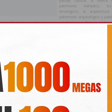
paisaje cultural, la huerta t
patrimonio hidráulico, l
etnológicos, la arquitectur
patrimonio arqueológico y paleo
s manifestaciones del patrimonio inmaterial que forman parte d
ihuela.
ertura del acto, Matías Ruiz destacó que la revisión del catálogo
ratégico para el municipio, al tratarse de una herramienta fun
conservación de aquellos elementos que definen la historia, la cultu
edil señaló que el documento permitirá proteger de forma más efic
 conjunto histórico artístico, la huerta tradicional como paisaje
cult
o hidráulico, la arquitectura tradicional, los elementos etno
forman parte de la memoria colectiva de varias generaciones de ori
que la actualización incorpora numerosos elementos que hasta aho
ección específica o adecuada. Entre ellos se encuentran escudo
ricas, aljibes, balsas de cáñamo, hornos de cal, yeseras, ermitas r
y diversos elementos vinculados al sistema hidráulico histórico de la h
tacó la importancia de incorporar bienes que ayudan a comprende