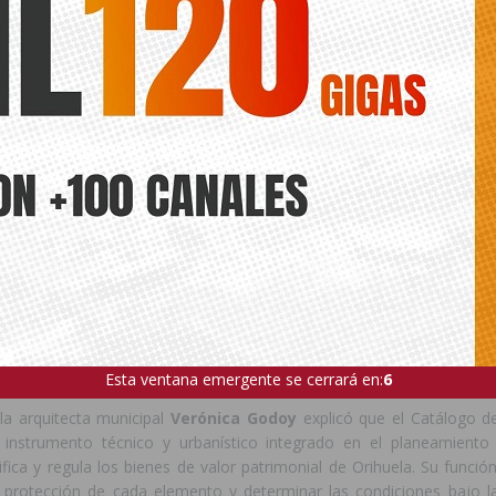
territorio, como las Norias Gemelas de ‘Moquita y Pando’, el azud y 
 la toma de la acequia de Alquibla, elementos que forman parte d
a que durante siglos ha modelado el paisaje agrícola de la Vega Ba
rihuela.
puso también el acento en la incorporación de elementos relaci
rica y el patrimonio bélico, incluyendo refugios, trincheras y otr
la Guerra Civil, así como diversos elementos asociados al Castillo 
tificados y estudiados a partir de los trabajos desarrollados en el
Castillo
.
estacó la protección de núcleos históricos tradicionales como Sa
como de manifestaciones del patrimonio inmaterial profundamente ar
 ellas la Procesión del Santo Entierro, entendiendo que la protecci
tanto los bienes materiales como aquellas expresiones culturales qu
 colectiva del municipio.
Esta ventana emergente se cerrará en:
5
la arquitecta municipal
Verónica Godoy
explicó que el Catálogo d
 instrumento técnico y urbanístico integrado en el planeamiento
asifica y regula los bienes de valor patrimonial de Orihuela. Su funció
e protección de cada elemento y determinar las condiciones bajo 