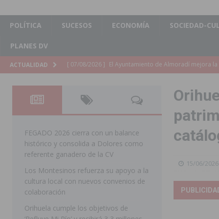
POLÍTICA
SUCESOS
ECONOMÍA
SOCIEDAD-CU
PLANES DV
[ 07/08/2026 ]
El Ayuntamiento de Almoradí mejora la 
ACTUALIDAD
ALMORADÍ
Orihue
[ 07/08/2026 ]
Educación destina 1,2 millones adicional
patrim
[ 07/08/2026 ]
La Policía Nacional desarticula un grup
catálo
clonación de llaves electrónicas
ORIHUELA
FEGADO 2026 cierra con un balance
histórico y consolida a Dolores como
[ 07/08/2026 ]
Torrevieja impulsa el empleo con la c
referente ganadero de la CV
15/06/2026
TORREVIEJA
Los Montesinos refuerza su apoyo a la
cultura local con nuevos convenios de
[ 07/08/2026 ]
Raiguero de Bonanza alerta del riesgo 
PUBLICIDA
colaboración
ORIHUELA
Orihuela cumple los objetivos de
[ 07/08/2026 ]
La Generalitat impulsa el desdoblamien
‘Refluye Mi Río’ y recibirá 3,3 millones