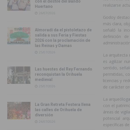
con el desfile del Bando
realizarse act
Huertano
26/07/2026
Godoy destacó
más clara, obj
señaló la in
Almoradí da el pistoletazo de
salida a sus Feria y Fiestas
definición d
2026 con la proclamación de
administración
las Reinas y Damas
25/07/2026
La arquitecta
es agilizar n
sentido, seña
Las huestes del Rey Fernando
permitidas, c
reconquistan la Orihuela
medieval
licencias y re
25/07/2026
de carácter or
La arqueóloga
La Gran Retreta Festera llena
con el patrim
las calles de Orihuela de
áreas de vigil
diversión
potencial arq
24/07/2026
específicas de