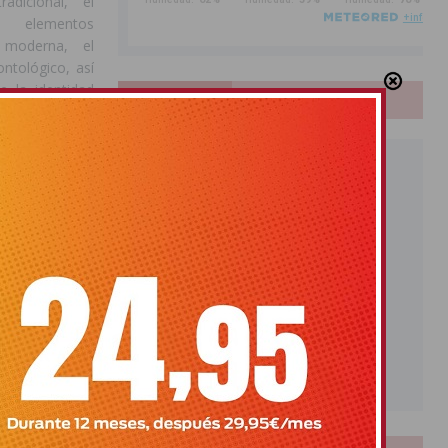
radicional, el
os elementos
a moderna, el
ntológico, así
e la identidad
PUBLICIDAD
 constituye un
damental para
ra y el paisaje
az los valores
ural singular,
lógicos y los
olanos.
ra no contaban
s nobiliarios,
urales, molinos
uerta oriolana.
r la evolución