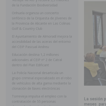
de la Fundación Biodiversidad
[ 07/08/2026 ]
Benferri ya se prepara para dar comien
Orihuela organiza un concierto
[ 07/08/2026 ]
Bigastro se viste de gala para la coron
sinfónico de la Orquesta de Jóvenes de
[ 07/08/2026 ]
Rojales clausura con éxito las Fiestas
la Provincia de Alicante en Las Colinas
Golf & Country Club
[ 06/08/2026 ]
Redován presenta la programación de su
El Ayuntamiento de Almoradí mejora la
Arcángel
REDOVÁN
accesibilidad de las aceras del entorno
[ 06/08/2026 ]
El PSOE denuncia una nueva prórroga de
del CEIP Pascual Andreu
[ 07/08/2026 ]
FEGADO 2026 cierra con un balance his
Educación destina 1,2 millones
adicionales al CEIP nº 2 de Catral
DOLORES
dentro del Plan Edificant
[ 07/08/2026 ]
Los Montesinos refuerza su apoyo a la 
La Policía Nacional desarticula un
grupo criminal especializado en el robo
[ 07/08/2026 ]
Orihuela cumple los objetivos de ‘Refluy
de vehículos de alta gama mediante la
ORIHUELA
clonación de llaves electrónicas
[ 07/08/2026 ]
Orihuela organiza un concierto sinfónic
Torrevieja impulsa el empleo con la
La sesión p
contratación de 55 personas
Golf & Country Club
ORIHUELA
meses para