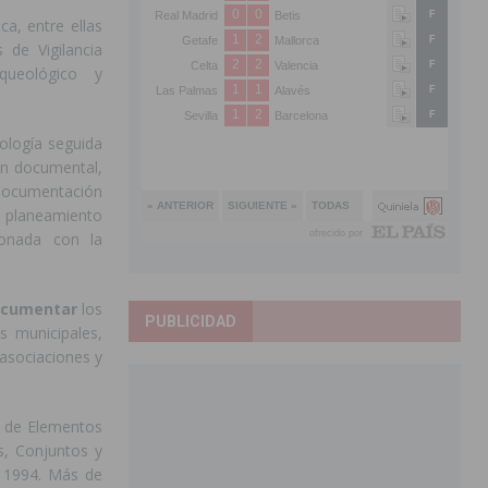
ca, entre ellas
 de Vigilancia
queológico y
ología seguida
ón documental,
 documentación
, planeamiento
cionada con la
documentar
los
PUBLICIDAD
s municipales,
 asociaciones y
o de Elementos
os, Conjuntos y
e 1994. Más de