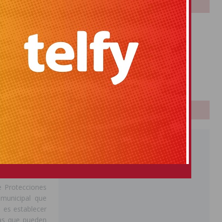
LOTERIAS
toma de acequia
e una compleja
ja y la propia
Bonoloto
Primitiva
El Gordo
onados con la
Euromillones
as estructuras
Loteria
de Orihuela que
Once
 marco del
Plan
PUBLICIDAD
n Isidro y sus
raigadas en la
ón patrimonial
e forman parte
e Protecciones
 municipal que
n es establecer
las que pueden