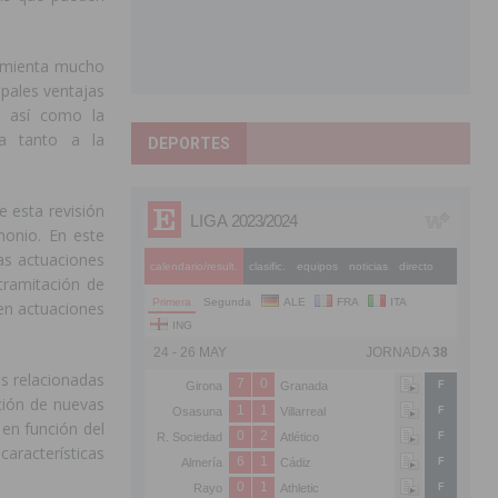
ramienta mucho
cipales ventajas
s, así como la
ca tanto a la
DEPORTES
 esta revisión
monio. En este
as actuaciones
 tramitación de
 en actuaciones
s relacionadas
ación de nuevas
 en función del
aracterísticas