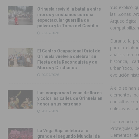
Yus explicó qu
Orihuela revivió la batalla entre
las Zonas Arq
moros y cristianos con una
espectacular guerrilla de
Arqueológic
pólvora y la Toma del Castillo
compatibilizan
22/07/2026
Durante la pr
para la elabo
El Centro Ocupacional Oriol de
análisis terr
Orihuela vuelve a celebrar su
histórica, ca
Fiesta de la Reconquista y de
Moros y Cristianos
urbanístico, 
evolución hist
20/07/2026
A ello se han
Las comparsas llenan de flores
elementos pat
y color las calles de Orihuela en
consultas con 
honor a sus patronas
colectivos ciu
20/07/2026
Los redactore
Protegibles d
La Vega Baja celebra a lo
Elementos del
grande el segundo Mundial de