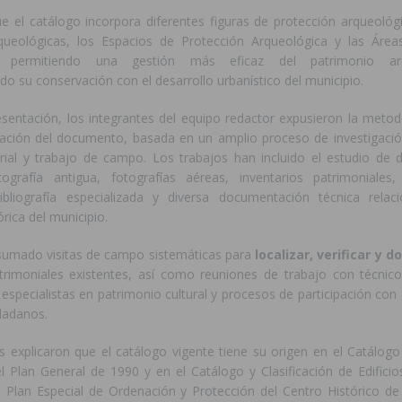
e el catálogo incorpora diferentes figuras de protección arqueológi
ueológicas, los Espacios de Protección Arqueológica y las Áreas
a, permitiendo una gestión más eficaz del patrimonio ar
do su conservación con el desarrollo urbanístico del municipio.
esentación, los integrantes del equipo redactor expusieron la metod
ración del documento, basada en un amplio proceso de investigaci
itorial y trabajo de campo. Los trabajos han incluido el estudio de
rtografía antigua, fotografías aéreas, inventarios patrimoniales
bibliografía especializada y diversa documentación técnica rela
órica del municipio.
 sumado visitas de campo sistemáticas para
localizar, verificar y 
rimoniales existentes, así como reuniones de trabajo con técnico
especialistas en patrimonio cultural y procesos de participación con
dadanos.
s explicaron que el catálogo vigente tiene su origen en el Catálog
el Plan General de 1990 y en el Catálogo y Clasificación de Edifici
 Plan Especial de Ordenación y Protección del Centro Histórico d