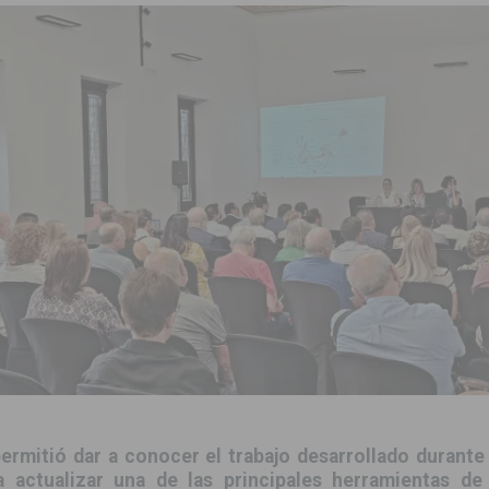
zo a sus Fiestas 2026
COMARCA
ación de la Corte 2026
BIGASTRO
 de las Urbanizaciones de Ciudad Quesada 2026
ROJALES
s Fiestas Patronales en honor a la Virgen de la Salud y San Miguel
 la ORA en Orihuela ‘sin mejoras ni bonificaciones’
ORIHUELA
tórico y consolida a Dolores como referente ganadero de la CV
cultura local con nuevos convenios de colaboración
MONTESINOS
e Mi Río’ y recibirá 3,3 millones de la Fundación Biodiversidad
o de la Orquesta de Jóvenes de la Provincia de Alicante en Las Colinas
ermitió dar a conocer el trabajo desarrollado durante
 actualizar una de las principales herramientas de