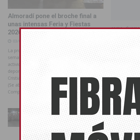
Almoradí pone el broche final a
unas intensas Feria y Fiestas
como diversa
2026
histórica de Or
03/08/2026
Durante la ap
La programación reunió durante más de una
proyecto est
semana actos institucionales, conciertos,
garantizar la 
actividades familiares, competiciones
oriolano. El 
deportivas y las celebraciones de Moros y
esenciales del
Cristianos Compártelo: Comparte en Facebook
el patrimoni
(Se abre en una ventana nueva) Facebook
espacios
que 
Compartir en
[...]
Ruiz explicó 
con una prot
La Entrada Cristiana llena de
campanas histó
esplendor las calles de
Almoradí en una multitudinaria
tradicionales 
jornada festera
02/08/2026
Asimismo, des