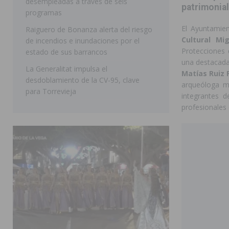
desempleadas a través de seis
patrimonial
programas
El Ayuntamien
Raiguero de Bonanza alerta del riesgo
Cultural Mi
de incendios e inundaciones por el
Protecciones 
estado de sus barrancos
una destacada 
La Generalitat impulsa el
Matías Ruiz 
desdoblamiento de la CV-95, clave
arqueóloga mu
para Torrevieja
integrantes 
profesionales