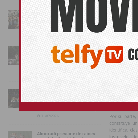
histórica del 
de Almoradí o
La magia de la Entrada Mora
red hidráulic
conquista las calles de
identidad de O
Almoradí
01/08/2026
El concejal 
memoria histó
La fiesta se adueña de
vinculadas a 
Almoradí con la presentación
han sido iden
de los cargos festeros y la
Director del 
toma del castillo
31/07/2026
Igualmente, d
murales, así 
ciudad, entre
Pilar de la Horadada
debe abarcar 
conmemora con emoción el
de la identidad
40º aniversario de su
independencia como municipio
31/07/2026
Por su parte, 
constituye un
identifica, cl
Almoradí presume de raíces
los niveles d