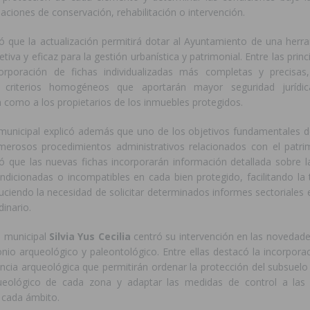
uaciones de conservación, rehabilitación o intervención.
 que la actualización permitirá dotar al Ayuntamiento de una her
etiva y eficaz para la gestión urbanística y patrimonial. Entre las prin
corporación de fichas individualizadas más completas y precisa
e criterios homogéneos que aportarán mayor seguridad jurídi
 como a los propietarios de los inmuebles protegidos.
 municipal explicó además que uno de los objetivos fundamentales de
umerosos procedimientos administrativos relacionados con el patri
ló que las nuevas fichas incorporarán información detallada sobre l
ondicionadas o incompatibles en cada bien protegido, facilitando la
duciendo la necesidad de solicitar determinados informes sectoriales
dinario.
 municipal
Silvia Yus Cecilia
centró su intervención en las novedade
onio arqueológico y paleontológico. Entre ellas destacó la incorpor
ancia arqueológica que permitirán ordenar la protección del subsuelo
ueológico de cada zona y adaptar las medidas de control a las c
 cada ámbito.