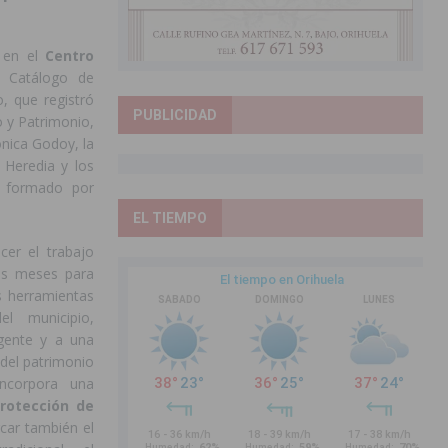
a en el
Centro
l Catálogo de
o, que registró
PUBLICIDAD
o y Patrimonio,
ónica Godoy, la
 Heredia y los
, formado por
EL TIEMPO
cer el trabajo
mos meses para
es herramientas
el municipio,
igente y a una
 del patrimonio
incorpora una
rotección de
car también el