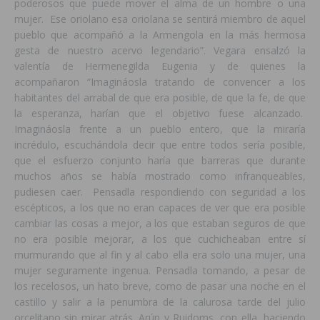
poderosos que puede mover el alma de un hombre o una
mujer. Ese oriolano esa oriolana se sentirá miembro de aquel
pueblo que acompañó a la Armengola en la más hermosa
gesta de nuestro acervo legendario”. Vegara ensalzó la
valentía de Hermenegilda Eugenia y de quienes la
acompañaron “Imagináosla tratando de convencer a los
habitantes del arrabal de que era posible, de que la fe, de que
la esperanza, harían que el objetivo fuese alcanzado.
Imagináosla frente a un pueblo entero, que la miraría
incrédulo, escuchándola decir que entre todos sería posible,
que el esfuerzo conjunto haría que barreras que durante
muchos años se había mostrado como infranqueables,
pudiesen caer. Pensadla respondiendo con seguridad a los
escépticos, a los que no eran capaces de ver que era posible
cambiar las cosas a mejor, a los que estaban seguros de que
no era posible mejorar, a los que cuchicheaban entre sí
murmurando que al fin y al cabo ella era solo una mujer, una
mujer seguramente ingenua. Pensadla tomando, a pesar de
los recelosos, un hato breve, como de pasar una noche en el
castillo y salir a la penumbra de la calurosa tarde del julio
orcelitano sin mirar atrás. Arún y Ruidoms, con ella, haciendo