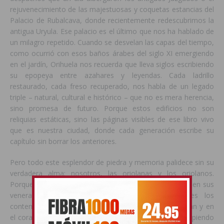
rejuvenecimiento de las majestuosas y coquetas estancias del
Palacio de Rubalcava, donde recientemente redescubrimos la
antigua Uryula. Ese palacio es el último que nos ha hablado de
un milagro repetido. Cuando se desvelan las capas del tiempo,
como ocurrió con esos baños árabes del siglo XI emergiendo
en el jardín, Orihuela nos recuerda que lleva siglos escribiendo
su epopeya entre azahares y leyendas. Cada ladrillo
restaurado, cada freso recuperado, nos habla de un legado
triple – natural, cultural e histórico – que no es mera herencia,
sino promesa de futuro. Porque estos edificios no son
reliquias estáticas, sino las páginas visibles de ese libro vivo
que es nuestra ciudad, donde cada generación escribe su
capítulo sin borrar los anteriores.
Pero todo este esplendor de piedra y memoria palidece sin su
verdadera alma: nosotros, las oriolanas y los oriolanos.
Porque el verdadero tesoro de nuestra ciudad no está en sus
venerables muros, sino en la mirada de quienes los
contemplamos admirados, en las manos que los cuidan y en
el corazón de quienes, como nosotros, seguimos esculpiendo