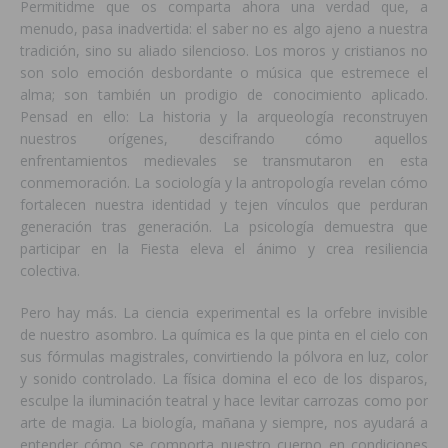
Permitidme que os comparta ahora una verdad que, a
menudo, pasa inadvertida: el saber no es algo ajeno a nuestra
tradición, sino su aliado silencioso. Los moros y cristianos no
son solo emoción desbordante o música que estremece el
alma; son también un prodigio de conocimiento aplicado.
Pensad en ello: La historia y la arqueología reconstruyen
nuestros orígenes, descifrando cómo aquellos
enfrentamientos medievales se transmutaron en esta
conmemoración. La sociología y la antropología revelan cómo
fortalecen nuestra identidad y tejen vínculos que perduran
generación tras generación. La psicología demuestra que
participar en la Fiesta eleva el ánimo y crea resiliencia
colectiva.
Pero hay más. La ciencia experimental es la orfebre invisible
de nuestro asombro. La química es la que pinta en el cielo con
sus fórmulas magistrales, convirtiendo la pólvora en luz, color
y sonido controlado. La física domina el eco de los disparos,
esculpe la iluminación teatral y hace levitar carrozas como por
arte de magia. La biología, mañana y siempre, nos ayudará a
entender cómo se comporta nuestro cuerpo en condiciones