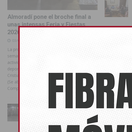
Almoradí pone el broche final a
unas intensas Feria y Fiestas
2026
03/08/2026
La programación reunió durante más de una
semana actos institucionales, conciertos,
actividades familiares, competiciones
deportivas y las celebraciones de Moros y
Cristianos Compártelo: Comparte en Facebook
(Se abre en una ventana nueva) Facebook
Compartir en
[...]
La Entrada Cristiana llena de
esplendor las calles de
Almoradí en una multitudinaria
jornada festera
02/08/2026