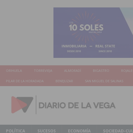
ORIHUELA
TORREVIEJA
ALMORADÍ
BIGASTRO
ROJALE
PILAR DE LA HORADADA
BENEJUZAR
SAN MIGUEL DE SALINAS
POLÍTICA
SUCESOS
ECONOMÍA
SOCIEDAD-CU