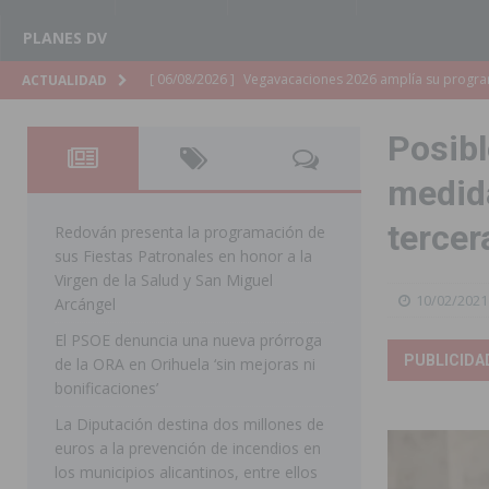
PLANES DV
[ 06/08/2026 ]
La Diputación de Alicante inyectará má
ACTUALIDAD
[ 06/08/2026 ]
San Miguel de Salinas abre las inscripc
Posibl
Patronales 2026
SAN MIGUEL DE SALINAS
medida
[ 06/08/2026 ]
La Escuela Municipal de Música de Los 
tercer
curso 2026-2027
MONTESINOS
Redován presenta la programación de
sus Fiestas Patronales en honor a la
[ 06/08/2026 ]
Convocado el XXVII Concurso de Cartele
Virgen de la Salud y San Miguel
10/02/2021
HORADADA
Arcángel
El PSOE denuncia una nueva prórroga
[ 06/08/2026 ]
Benejúzar vive el verano con una progr
PUBLICIDA
de la ORA en Orihuela ‘sin mejoras ni
BENEJUZAR
bonificaciones’
[ 06/08/2026 ]
Orihuela continúa mejorando los parques
La Diputación destina dos millones de
euros a la prevención de incendios en
pedanías
ORIHUELA
los municipios alicantinos, entre ellos
[ 06/08/2026 ]
El PP de Guardamar lleva al Pleno dos