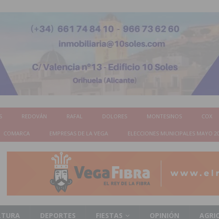
S
REDOVÁN
RAFAL
DOLORES
MONTESINOS
COX
COMARCA
EMPRESAS DE LA VEGA
ELECCIONES MUNICIPALES MAYO 2
LTURA
DEPORTES
FIESTAS
OPINIÓN
AGRI