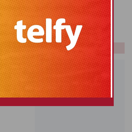
Primitiva
El Gordo
Euromillones
Loteria
Once
PUBLICIDAD