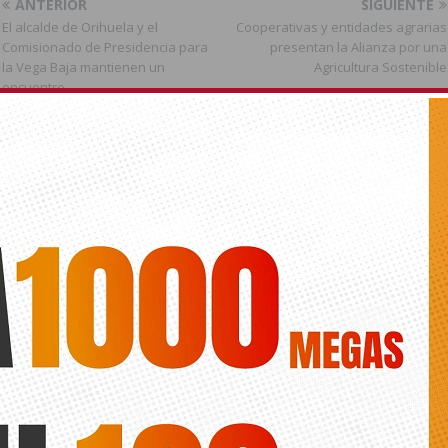
ANTERIOR
SIGUIENTE
El alcalde de Orihuela y el
Cooperativas y entidades agrarias
Comisionado de Presidencia para
presentan la Alianza por una
la Vega Baja mantienen un
Agricultura Sostenible
encuentro