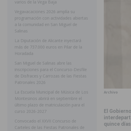
varios de la Vega Baja
[ 05/08/2026 ]
Orihuela ultima diferentes soluciones p
Vegavacaciones 2026 amplía su
programación con actividades abiertas
CEIP Virgen de la Puerta
ORIHUELA
a la comunidad en San Miguel de
[ 05/08/2026 ]
Torrevieja presenta su programación d
Salinas
[ 05/08/2026 ]
Sanidad Orihuela llama a observar el e
La Diputación de Alicante inyectará
más de 737.000 euros en Pilar de la
los desplazamientos
ORIHUELA
Horadada
[ 05/08/2026 ]
Orihuela acogerá una sesión informativ
San Miguel de Salinas abre las
inscripciones para el Concurso-Desfile
ORIHUELA
de Disfraces y Carrozas de las Fiestas
[ 06/08/2026 ]
Redován presenta la programación de su
Patronales 2026
Arcángel
REDOVÁN
La Escuela Municipal de Música de Los
Archivo
Montesinos abrirá en septiembre el
[ 06/08/2026 ]
El PSOE denuncia una nueva prórroga de
último plazo de matriculación para el
[ 06/08/2026 ]
La Diputación destina dos millones de e
El Gobiern
curso 2026-2027
interdepar
ellos varios de la Vega Baja
COMARCA
Convocado el XXVII Concurso de
quince días
Carteles de las Fiestas Patronales de
[ 06/08/2026 ]
Vegavacaciones 2026 amplía su program