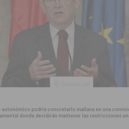
ara garantizar la seguridad y la continuidad educativa del alumnado del
e finales de 2026 tras superar los 78.000 espectadores
TORREVIEJA
clipse solar del 12 de agosto con protección homologada y a planificar
a sobre los recursos disponibles para las mujeres víctimas de violencia
s Fiestas Patronales en honor a la Virgen de la Salud y San Miguel
 la ORA en Orihuela ‘sin mejoras ni bonificaciones’
ORIHUELA
uros a la prevención de incendios en los municipios alicantinos, entre
o autonómico podría concretarlo mañana en una comisi
tamental donde decidirán mantener las restricciones u
ación con actividades abiertas a la comunidad en San Miguel de Salinas