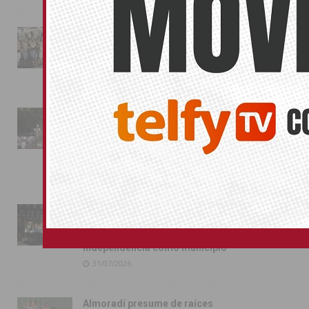
La magia de la Entrada Mora
conquista las calles de
Almoradí
01/08/2026
La fiesta se adueña de
Almoradí con la presentación
de los cargos festeros y la
toma del castillo
31/07/2026
Pilar de la Horadada
conmemora con emoción el
40º aniversario de su
independencia como municipio
31/07/2026
Almoradí presume de raíces