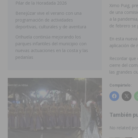
Pilar de la Horadada 2026
Ximo Puig, pr
SAN MIGUEL DE SALINAS
de una comisi
Benejúzar vive el verano con una
a la pandemia,
programación de actividades
de febrero se 
deportivas, culturales y de aventura
Orihuela continúa mejorando los
En esta nueva
parques infantiles del municipio con
aplicación de r
nuevas actuaciones en la costa y las
pedanías
Recordar que e
cierre del com
las grandes ci
Compártelo:
También pu
No related pos