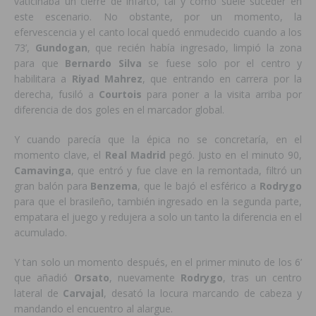
vaticinaba un cierre de infarto, tal y como suele suceder en
este escenario. No obstante, por un momento, la
efervescencia y el canto local quedó enmudecido cuando a los
73’,
Gundogan
, que recién había ingresado, limpió la zona
para que
Bernardo
Silva
se fuese solo por el centro y
habilitara a
Riyad
Mahrez
, que entrando en carrera por la
derecha, fusiló a
Courtois
para poner a la visita arriba por
diferencia de dos goles en el marcador global.
Y cuando parecía que la épica no se concretaría, en el
momento clave, el
Real
Madrid
pegó. Justo en el minuto 90,
Camavinga
, que entró y fue clave en la remontada, filtró un
gran balón para
Benzema
, que le bajó el esférico a
Rodrygo
para que el brasileño, también ingresado en la segunda parte,
empatara el juego y redujera a solo un tanto la diferencia en el
acumulado.
Y tan solo un momento después, en el primer minuto de los 6’
que añadió
Orsato
, nuevamente
Rodrygo
, tras un centro
lateral de
Carvajal
, desató la locura marcando de cabeza y
mandando el encuentro al alargue.