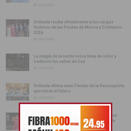
16/07/2026
Orihuela recibe oficialmente a los cargos
festeros de las Fiestas de Moros y Cristianos
2026
16/07/2026
La magia de la noche mora llena de color y
tradición las calles de Cox
16/07/2026
Orihuela ultima unas Fiestas de la Reconquista
que miran al futuro
14/07/2026
La Exaltación Festera abre el camino de las
Fiestas de Moros y Cristianos de Orihuela
12/07/2026