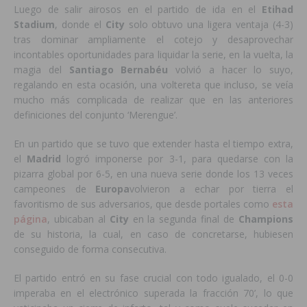
Luego de salir airosos en el partido de ida en el
Etihad
Stadium
, donde el
City
solo obtuvo una ligera ventaja (4-3)
tras dominar ampliamente el cotejo y desaprovechar
incontables oportunidades para liquidar la serie, en la vuelta, la
magia del
Santiago
Bernabéu
volvió a hacer lo suyo,
regalando en esta ocasión, una voltereta que incluso, se veía
mucho más complicada de realizar que en las anteriores
definiciones del conjunto ‘Merengue’.
En un partido que se tuvo que extender hasta el tiempo extra,
el
Madrid
logró imponerse por 3-1, para quedarse con la
pizarra global por 6-5, en una nueva serie donde los 13 veces
campeones de
Europa
volvieron a echar por tierra el
favoritismo de sus adversarios, que desde portales como
esta
página
, ubicaban al
City
en la segunda final de
Champions
de su historia, la cual, en caso de concretarse, hubiesen
conseguido de forma consecutiva.
El partido entró en su fase crucial con todo igualado, el 0-0
imperaba en el electrónico superada la fracción 70’, lo que