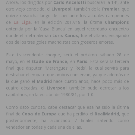
Ahora, los dirigidos por
Carlo
Ancelotti
buscarán la 14ª, ante
otro viejo conocido, el
Liverpool
, también de la
Premier
, que
quiere revancha luego de caer ante los actuales campeones
de
La Liga
, en la edición 2017/18, la última
Champions
obtenida por la ‘Casa Blanca’ en aquel recordado encuentro
donde el meta alemán
Loris
Karius
, fue el villano, encajando
dos de los tres goles madridistas con groseros errores.
Este trascendente choque, será el próximo sábado 28 de
mayo, en el
Stade
de
France
, en
París
. Esta será la tercera
final que disputen ‘Merengues’ y ‘Reds’, la cual servirá para
destrabar el empate que ambos conservan, ya que además de
la que ganó el
Madrid
hace cuatro años, hace poco más de
cuatro décadas, el
Liverpool
también pudo derrotar a los
capitalinos, en la edición de 1980/81, por 1-0.
Como dato curioso, cabe destacar que esa ha sido la última
final de
Copa
de
Europa
que ha perdido el
RealMadrid
, que
posteriormente, ha alcanzado 7 finales saliendo como
vendedor en todas y cada una de ellas.