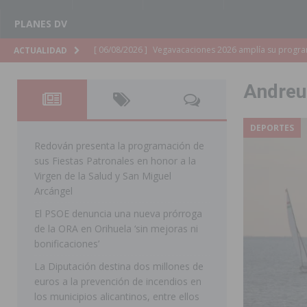
PLANES DV
[ 06/08/2026 ]
La Diputación de Alicante inyectará má
ACTUALIDAD
[ 06/08/2026 ]
San Miguel de Salinas abre las inscripc
Andreu
Patronales 2026
SAN MIGUEL DE SALINAS
[ 06/08/2026 ]
La Escuela Municipal de Música de Los 
DEPORTES
curso 2026-2027
MONTESINOS
Redován presenta la programación de
sus Fiestas Patronales en honor a la
[ 06/08/2026 ]
Convocado el XXVII Concurso de Cartele
Virgen de la Salud y San Miguel
HORADADA
Arcángel
El PSOE denuncia una nueva prórroga
[ 06/08/2026 ]
Benejúzar vive el verano con una progr
de la ORA en Orihuela ‘sin mejoras ni
BENEJUZAR
bonificaciones’
[ 06/08/2026 ]
Orihuela continúa mejorando los parques
La Diputación destina dos millones de
euros a la prevención de incendios en
pedanías
ORIHUELA
los municipios alicantinos, entre ellos
[ 06/08/2026 ]
El PP de Guardamar lleva al Pleno dos