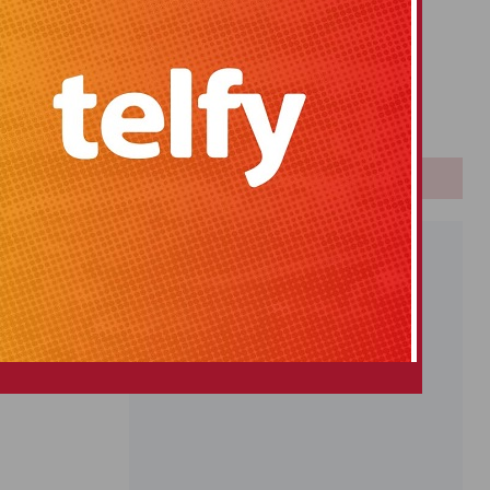
Primitiva
El Gordo
Euromillones
Loteria
Once
PUBLICIDAD