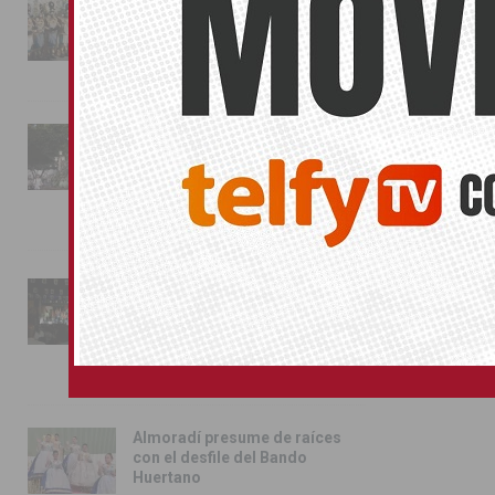
La magia de la Entrada Mora
conquista las calles de
Almoradí
01/08/2026
La fiesta se adueña de
Almoradí con la presentación
de los cargos festeros y la
toma del castillo
31/07/2026
Pilar de la Horadada
conmemora con emoción el
40º aniversario de su
independencia como municipio
31/07/2026
Almoradí presume de raíces
con el desfile del Bando
Huertano