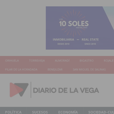
ORIHUELA
TORREVIEJA
ALMORADÍ
BIGASTRO
ROJALE
PILAR DE LA HORADADA
BENEJUZAR
SAN MIGUEL DE SALINAS
POLÍTICA
SUCESOS
ECONOMÍA
SOCIEDAD-CU