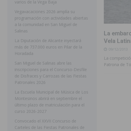
varios de la Vega Baja
[ 05/08/2026 ]
Orihuela ultima diferentes soluciones p
Vegavacaciones 2026 amplía su
programación con actividades abiertas
CEIP Virgen de la Puerta
ORIHUELA
a la comunidad en San Miguel de
[ 05/08/2026 ]
Torrevieja presenta su programación d
Salinas
La embarc
[ 05/08/2026 ]
Sanidad Orihuela llama a observar el e
Vela Latin
La Diputación de Alicante inyectará
más de 737.000 euros en Pilar de la
09/12/2013
los desplazamientos
ORIHUELA
Horadada
La competició
[ 05/08/2026 ]
Orihuela acogerá una sesión informativ
San Miguel de Salinas abre las
Patrona de To
inscripciones para el Concurso-Desfile
ORIHUELA
de Disfraces y Carrozas de las Fiestas
[ 06/08/2026 ]
Redován presenta la programación de su
Patronales 2026
Arcángel
REDOVÁN
La Escuela Municipal de Música de Los
Montesinos abrirá en septiembre el
[ 06/08/2026 ]
El PSOE denuncia una nueva prórroga de
último plazo de matriculación para el
[ 06/08/2026 ]
La Diputación destina dos millones de e
curso 2026-2027
ellos varios de la Vega Baja
COMARCA
Convocado el XXVII Concurso de
Carteles de las Fiestas Patronales de
[ 06/08/2026 ]
Vegavacaciones 2026 amplía su program