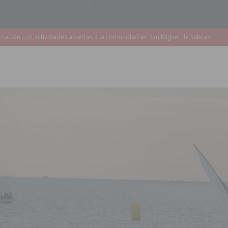
s de 737.000 euros en Pilar de la Horadada
PILAR DE LA HORADADA
iones para el Concurso-Desfile de Disfraces y Carrozas de las Fiestas
Montesinos abrirá en septiembre el último plazo de matriculación para el
s de las Fiestas Patronales de Pilar de la Horadada 2026
PILAR DE LA
amación de actividades deportivas, culturales y de aventura
 infantiles del municipio con nuevas actuaciones en la costa y las
 mociones para pedir responsabilidades y dimisiones
GUARDAMAR