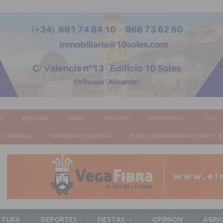
S
REDOVÁN
RAFAL
DOLORES
MONTESINOS
COX
COMARCA
EMPRESAS DE LA VEGA
ELECCIONES MUNICIPALES MAYO 2
LTURA
DEPORTES
FIESTAS
OPINIÓN
AGRI