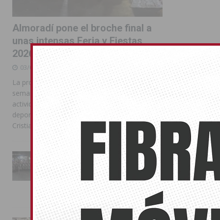
Almoradí pone el broche final a
unas intensas Feria y Fiestas
2026
03/08/2026
La programación reunió durante más de una
semana actos institucionales, conciertos,
actividades familiares, competiciones
deportivas y las celebraciones de Moros y
Cristianos
La Entrada Cristiana llena de
esplendor las calles de
Almoradí en una multitudinaria
jornada festera
02/08/2026