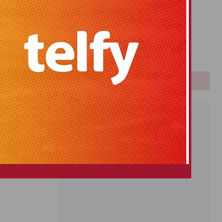
Primitiva
El Gordo
Euromillones
Loteria
Once
PUBLICIDAD