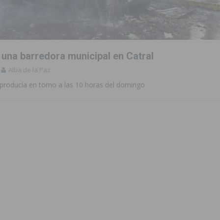
to de la CV-95, clave para Torrevieja
TORREVIEJA
zo a sus Fiestas 2026
COMARCA
 una barredora municipal en Catral
ación de la Corte 2026
BIGASTRO
Alba de la Paz
 de las Urbanizaciones de Ciudad Quesada 2026
ROJALES
 producía en torno a las 10 horas del domingo
 una vivienda de un quinto piso en Callosa de Segura
CALLOSA DE
 una noche de emoción, tradición y celebración
COMARCA
tórico y consolida a Dolores como referente ganadero de la CV
cultura local con nuevos convenios de colaboración
MONTESINOS