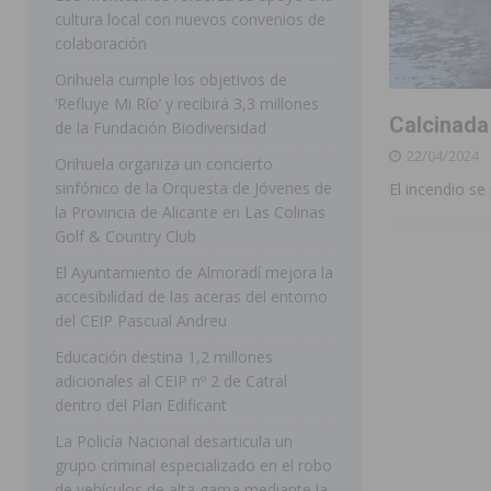
cultura local con nuevos convenios de
ORIHUELA
colaboración
[ 07/08/2026 ]
La Generalitat impulsa el desdoblamien
Orihuela cumple los objetivos de
‘Refluye Mi Río’ y recibirá 3,3 millones
[ 07/08/2026 ]
Benferri ya se prepara para dar comien
Calcinada
de la Fundación Biodiversidad
[ 07/08/2026 ]
Bigastro se viste de gala para la coron
22/04/2024
Orihuela organiza un concierto
[ 07/08/2026 ]
Rojales clausura con éxito las Fiestas
sinfónico de la Orquesta de Jóvenes de
El incendio se
la Provincia de Alicante en Las Colinas
[ 08/08/2026 ]
Controlado un incendio en la cocina de
Golf & Country Club
SEGURA
El Ayuntamiento de Almoradí mejora la
accesibilidad de las aceras del entorno
[ 08/08/2026 ]
Benferri da comienzo a sus fiestas con
del CEIP Pascual Andreu
[ 07/08/2026 ]
FEGADO 2026 cierra con un balance his
Educación destina 1,2 millones
DOLORES
adicionales al CEIP nº 2 de Catral
dentro del Plan Edificant
[ 07/08/2026 ]
Los Montesinos refuerza su apoyo a la 
La Policía Nacional desarticula un
grupo criminal especializado en el robo
de vehículos de alta gama mediante la