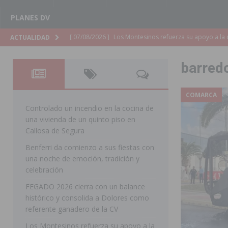
PLANES DV
[ 07/08/2026 ]
Orihuela cumple los objetivos de ‘Refluy
ACTUALIDAD
ORIHUELA
barred
[ 07/08/2026 ]
Orihuela organiza un concierto sinfónic
Golf & Country Club
ORIHUELA
COMARCA
[ 07/08/2026 ]
El Ayuntamiento de Almoradí mejora la 
Controlado un incendio en la cocina de
una vivienda de un quinto piso en
ALMORADÍ
Callosa de Segura
[ 07/08/2026 ]
Educación destina 1,2 millones adicional
Benferri da comienzo a sus fiestas con
una noche de emoción, tradición y
[ 07/08/2026 ]
La Policía Nacional desarticula un grup
celebración
clonación de llaves electrónicas
ORIHUELA
FEGADO 2026 cierra con un balance
[ 07/08/2026 ]
Torrevieja impulsa el empleo con la c
histórico y consolida a Dolores como
referente ganadero de la CV
TORREVIEJA
Los Montesinos refuerza su apoyo a la
[ 07/08/2026 ]
Raiguero de Bonanza alerta del riesgo 