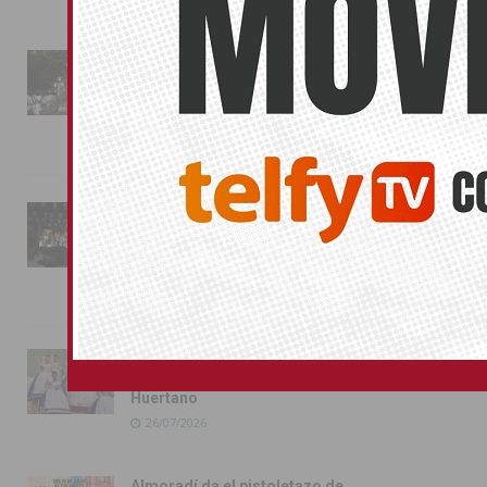
La fiesta se adueña de
Almoradí con la presentación
de los cargos festeros y la
toma del castillo
31/07/2026
Pilar de la Horadada
conmemora con emoción el
40º aniversario de su
independencia como municipio
31/07/2026
Almoradí presume de raíces
con el desfile del Bando
Huertano
26/07/2026
Almoradí da el pistoletazo de