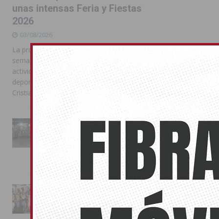
unas intensas Feria y Fiestas
2026
03/08/2026
La programación reunió durante más de una
semana actos institucionales, conciertos,
actividades familiares, competiciones
deportivas y las celebraciones de Moros y
Cristianos
La Entrada Cristiana llena de
esplendor las calles de
Almoradí en una multitudinaria
jornada festera
02/08/2026
La magia de la Entrada Mora
conquista las calles de
Almoradí
01/08/2026