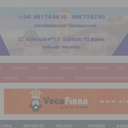
S
REDOVÁN
RAFAL
DOLORES
MONTESINOS
COX
COMARCA
EMPRESAS DE LA VEGA
ELECCIONES MUNICIPALES MAYO 2
LTURA
DEPORTES
FIESTAS
OPINIÓN
AGRI