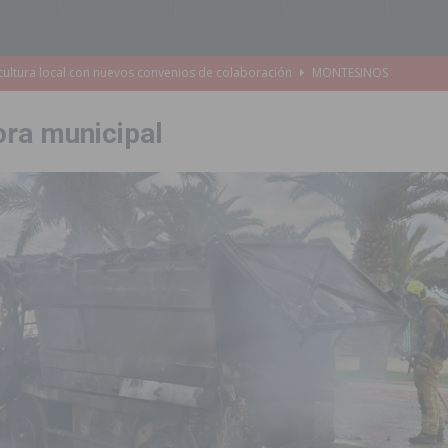
e Mi Río’ y recibirá 3,3 millones de la Fundación Biodiversidad
ora municipal
o de la Orquesta de Jóvenes de la Provincia de Alicante en Las Colinas
accesibilidad de las aceras del entorno del CEIP Pascual Andreu
es al CEIP nº 2 de Catral dentro del Plan Edificant
COMARCA
o criminal especializado en el robo de vehículos de alta gama mediante la
ontratación de 55 personas desempleadas a través de seis programas
de incendios e inundaciones por el estado de sus barrancos