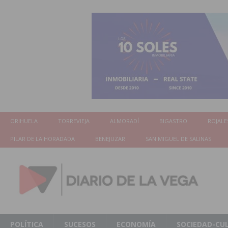
ORIHUELA
TORREVIEJA
ALMORADÍ
BIGASTRO
ROJALE
PILAR DE LA HORADADA
BENEJUZAR
SAN MIGUEL DE SALINAS
POLÍTICA
SUCESOS
ECONOMÍA
SOCIEDAD-CU