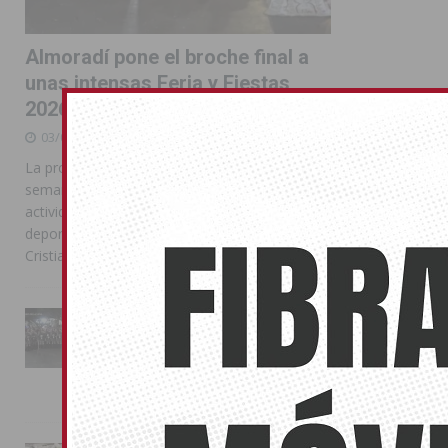
Almoradí pone el broche final a
unas intensas Feria y Fiestas
2026
03/08/2026
La programación reunió durante más de una
semana actos institucionales, conciertos,
actividades familiares, competiciones
deportivas y las celebraciones de Moros y
Cristianos
La Entrada Cristiana llena de
esplendor las calles de
Almoradí en una multitudinaria
jornada festera
02/08/2026