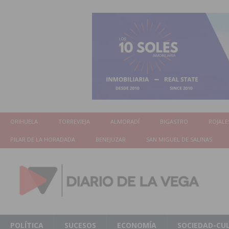
ORIHUELA
TORREVIEJA
ALMORADÍ
BIGASTRO
ROJALE
PILAR DE LA HORADADA
BENEJUZAR
SAN MIGUEL DE SALINAS
POLÍTICA
SUCESOS
ECONOMÍA
SOCIEDAD-CU