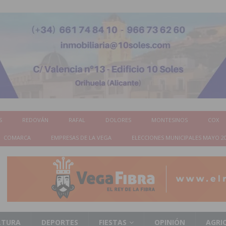
S
REDOVÁN
RAFAL
DOLORES
MONTESINOS
COX
COMARCA
EMPRESAS DE LA VEGA
ELECCIONES MUNICIPALES MAYO 2
LTURA
DEPORTES
FIESTAS
OPINIÓN
AGRI