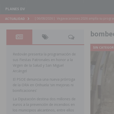
PLANES DV
[ 06/08/2026 ]
Vegavacaciones 2026 amplía su program
[ 06/08/2026 ]
La Diputación de Alicante inyectará má
ACTUALIDAD
SAN MIGUEL DE SALINAS
[ 06/08/2026 ]
San Miguel de Salinas abre las inscripc
bombe
Patronales 2026
SAN MIGUEL DE SALINAS
[ 06/08/2026 ]
La Escuela Municipal de Música de Los 
SIN CATEGOR
curso 2026-2027
MONTESINOS
Redován presenta la programación de
sus Fiestas Patronales en honor a la
[ 06/08/2026 ]
Convocado el XXVII Concurso de Cartele
Virgen de la Salud y San Miguel
HORADADA
Arcángel
El PSOE denuncia una nueva prórroga
[ 06/08/2026 ]
Benejúzar vive el verano con una progr
de la ORA en Orihuela ‘sin mejoras ni
BENEJUZAR
bonificaciones’
[ 06/08/2026 ]
Orihuela continúa mejorando los parques
La Diputación destina dos millones de
euros a la prevención de incendios en
pedanías
ORIHUELA
los municipios alicantinos, entre ellos
[ 06/08/2026 ]
El PP de Guardamar lleva al Pleno dos