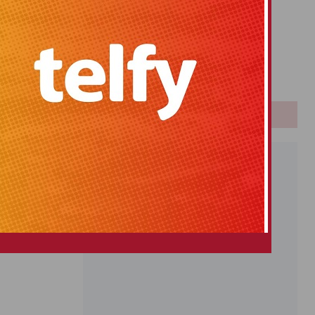
Primitiva
El Gordo
Euromillones
Loteria
Once
PUBLICIDAD