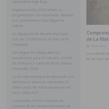
varios de la Vega Baja
[ 05/08/2026 ]
Orihuela ultima diferentes soluciones p
Vegavacaciones 2026 amplía su
programación con actividades abiertas
CEIP Virgen de la Puerta
ORIHUELA
a la comunidad en San Miguel de
[ 05/08/2026 ]
Torrevieja presenta su programación d
Salinas
Compromís
[ 05/08/2026 ]
Sanidad Orihuela llama a observar el e
La Diputación de Alicante inyectará
de La Mata
más de 737.000 euros en Pilar de la
los desplazamientos
ORIHUELA
Horadada
19/06/2013
[ 05/08/2026 ]
Orihuela acogerá una sesión informativ
San Miguel de Salinas abre las
La coalición a
inscripciones para el Concurso-Desfile
ORIHUELA
de las aves de
de Disfraces y Carrozas de las Fiestas
[ 06/08/2026 ]
Redován presenta la programación de su
Patronales 2026
Arcángel
REDOVÁN
La Escuela Municipal de Música de Los
Montesinos abrirá en septiembre el
[ 06/08/2026 ]
El PSOE denuncia una nueva prórroga de
último plazo de matriculación para el
[ 06/08/2026 ]
La Diputación destina dos millones de e
curso 2026-2027
ellos varios de la Vega Baja
COMARCA
Convocado el XXVII Concurso de
Carteles de las Fiestas Patronales de