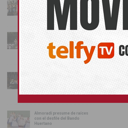
La magia de la Entrada Mora
conquista las calles de
Almoradí
01/08/2026
La fiesta se adueña de
Almoradí con la presentación
de los cargos festeros y la
toma del castillo
31/07/2026
Pilar de la Horadada
conmemora con emoción el
40º aniversario de su
independencia como municipio
31/07/2026
Almoradí presume de raíces
con el desfile del Bando
Huertano