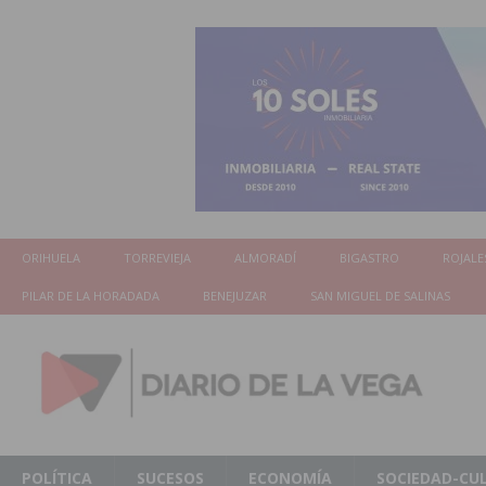
ORIHUELA
TORREVIEJA
ALMORADÍ
BIGASTRO
ROJALE
PILAR DE LA HORADADA
BENEJUZAR
SAN MIGUEL DE SALINAS
POLÍTICA
SUCESOS
ECONOMÍA
SOCIEDAD-CU