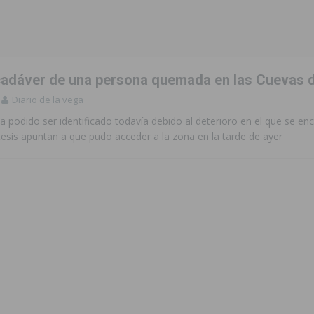
ara garantizar la seguridad y la continuidad educativa del alumnado del
e finales de 2026 tras superar los 78.000 espectadores
TORREVIEJA
 cadáver de una persona quemada en las Cuevas d
clipse solar del 12 de agosto con protección homologada y a planificar
Diario de la vega
a podido ser identificado todavía debido al deterioro en el que se en
esis apuntan a que pudo acceder a la zona en la tarde de ayer
a sobre los recursos disponibles para las mujeres víctimas de violencia
s Fiestas Patronales en honor a la Virgen de la Salud y San Miguel
 la ORA en Orihuela ‘sin mejoras ni bonificaciones’
ORIHUELA
uros a la prevención de incendios en los municipios alicantinos, entre
ación con actividades abiertas a la comunidad en San Miguel de Salinas