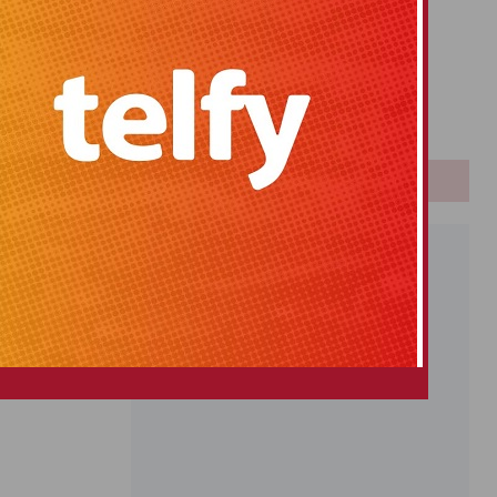
Primitiva
El Gordo
Euromillones
Loteria
Once
PUBLICIDAD