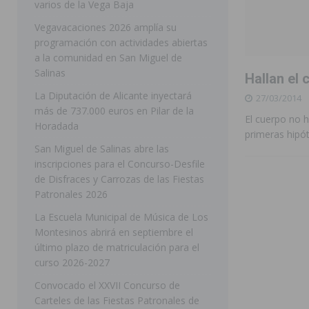
varios de la Vega Baja
[ 05/08/2026 ]
Orihuela ultima diferentes soluciones p
Vegavacaciones 2026 amplía su
programación con actividades abiertas
CEIP Virgen de la Puerta
ORIHUELA
a la comunidad en San Miguel de
[ 05/08/2026 ]
Torrevieja presenta su programación d
Salinas
Hallan el
[ 05/08/2026 ]
Sanidad Orihuela llama a observar el e
La Diputación de Alicante inyectará
27/03/2014
más de 737.000 euros en Pilar de la
los desplazamientos
ORIHUELA
El cuerpo no h
Horadada
primeras hipót
[ 05/08/2026 ]
Orihuela acogerá una sesión informativ
San Miguel de Salinas abre las
inscripciones para el Concurso-Desfile
ORIHUELA
de Disfraces y Carrozas de las Fiestas
[ 06/08/2026 ]
Redován presenta la programación de su
Patronales 2026
Arcángel
REDOVÁN
La Escuela Municipal de Música de Los
Montesinos abrirá en septiembre el
[ 06/08/2026 ]
El PSOE denuncia una nueva prórroga de
último plazo de matriculación para el
[ 06/08/2026 ]
La Diputación destina dos millones de e
curso 2026-2027
ellos varios de la Vega Baja
COMARCA
Convocado el XXVII Concurso de
Carteles de las Fiestas Patronales de
[ 06/08/2026 ]
Vegavacaciones 2026 amplía su program