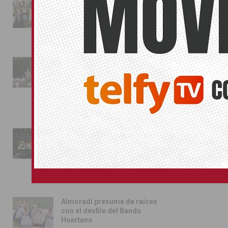
La magia de la Entrada Mora
conquista las calles de
Almoradí
01/08/2026
La fiesta se adueña de
Almoradí con la presentación
de los cargos festeros y la
toma del castillo
31/07/2026
Pilar de la Horadada
conmemora con emoción el
40º aniversario de su
independencia como municipio
31/07/2026
Almoradí presume de raíces
con el desfile del Bando
Huertano