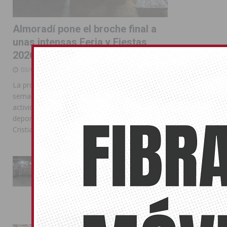
Almoradí pone el broche final a
unas intensas Feria y Fiestas
2026
03/08/2026
La programación reunió durante más de una
semana actos institucionales, conciertos,
actividades familiares, competiciones
deportivas y las celebraciones de Moros y
Cristianos
La Entrada Cristiana llena de
esplendor las calles de
Almoradí en una multitudinaria
jornada festera
02/08/2026