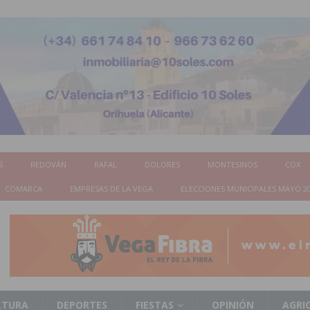
S
REDOVÁN
RAFAL
DOLORES
MONTESINOS
COX
COMARCA
EMPRESAS DE LA VEGA
ELECCIONES MUNICIPALES MAYO 2
LTURA
DEPORTES
FIESTAS
OPINIÓN
AGRI