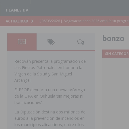
PLANES DV
[ 06/08/2026 ]
La Diputación de Alicante inyectará má
ACTUALIDAD
[ 06/08/2026 ]
San Miguel de Salinas abre las inscripc
bonzo
Patronales 2026
SAN MIGUEL DE SALINAS
[ 06/08/2026 ]
La Escuela Municipal de Música de Los 
SIN CATEGOR
curso 2026-2027
MONTESINOS
Redován presenta la programación de
sus Fiestas Patronales en honor a la
[ 06/08/2026 ]
Convocado el XXVII Concurso de Cartele
Virgen de la Salud y San Miguel
HORADADA
Arcángel
El PSOE denuncia una nueva prórroga
[ 06/08/2026 ]
Benejúzar vive el verano con una progr
de la ORA en Orihuela ‘sin mejoras ni
BENEJUZAR
bonificaciones’
[ 06/08/2026 ]
Orihuela continúa mejorando los parques
La Diputación destina dos millones de
euros a la prevención de incendios en
pedanías
ORIHUELA
los municipios alicantinos, entre ellos
[ 06/08/2026 ]
El PP de Guardamar lleva al Pleno dos