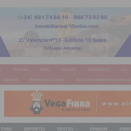
S
REDOVÁN
RAFAL
DOLORES
MONTESINOS
COX
COMARCA
EMPRESAS DE LA VEGA
ELECCIONES MUNICIPALES MAYO 2
LTURA
DEPORTES
FIESTAS
OPINIÓN
AGRI