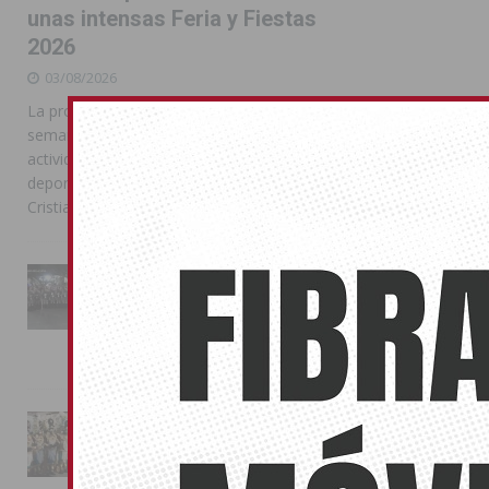
unas intensas Feria y Fiestas
2026
03/08/2026
La programación reunió durante más de una
semana actos institucionales, conciertos,
actividades familiares, competiciones
deportivas y las celebraciones de Moros y
Cristianos
La Entrada Cristiana llena de
esplendor las calles de
Almoradí en una multitudinaria
jornada festera
02/08/2026
La magia de la Entrada Mora
conquista las calles de
Almoradí
01/08/2026