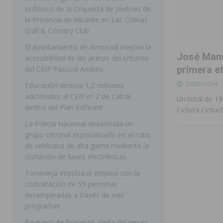
sinfónico de la Orquesta de Jóvenes de
[ 07/08/2026 ]
Rojales clausura con éxito las Fiestas
la Provincia de Alicante en Las Colinas
Golf & Country Club
[ 06/08/2026 ]
Redován presenta la programación de su
El Ayuntamiento de Almoradí mejora la
Arcángel
REDOVÁN
José Manu
accesibilidad de las aceras del entorno
[ 06/08/2026 ]
El PSOE denuncia una nueva prórroga de
primera et
del CEIP Pascual Andreu
10/05/2014
[ 07/08/2026 ]
FEGADO 2026 cierra con un balance his
Educación destina 1,2 millones
adicionales al CEIP nº 2 de Catral
Un total de 19
DOLORES
dentro del Plan Edificant
Ciclista Cintu
[ 07/08/2026 ]
Los Montesinos refuerza su apoyo a la 
La Policía Nacional desarticula un
grupo criminal especializado en el robo
[ 07/08/2026 ]
Orihuela cumple los objetivos de ‘Refluy
de vehículos de alta gama mediante la
ORIHUELA
clonación de llaves electrónicas
[ 07/08/2026 ]
Orihuela organiza un concierto sinfónic
Torrevieja impulsa el empleo con la
contratación de 55 personas
Golf & Country Club
ORIHUELA
desempleadas a través de seis
programas
Raiguero de Bonanza alerta del riesgo