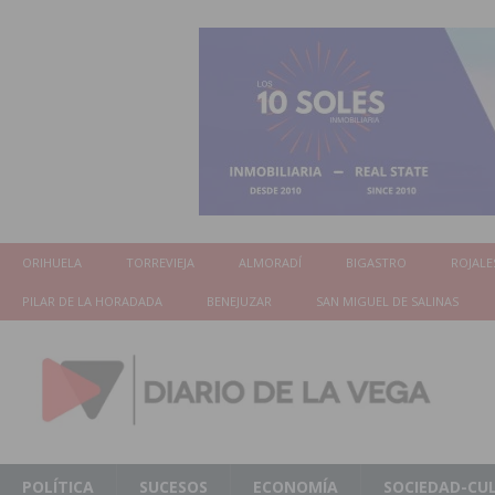
ORIHUELA
TORREVIEJA
ALMORADÍ
BIGASTRO
ROJALE
PILAR DE LA HORADADA
BENEJUZAR
SAN MIGUEL DE SALINAS
POLÍTICA
SUCESOS
ECONOMÍA
SOCIEDAD-CU