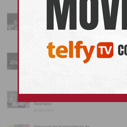
La fiesta se adueña de
Almoradí con la presentación
de los cargos festeros y la
toma del castillo
31/07/2026
Pilar de la Horadada
conmemora con emoción el
40º aniversario de su
independencia como municipio
31/07/2026
Almoradí presume de raíces
con el desfile del Bando
Huertano
26/07/2026
Almoradí da el pistoletazo de