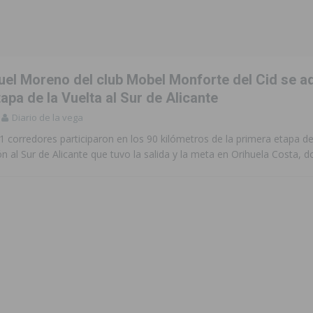
 de las Urbanizaciones de Ciudad Quesada 2026
ROJALES
s Fiestas Patronales en honor a la Virgen de la Salud y San Miguel
el Moreno del club Mobel Monforte del Cid se ad
 la ORA en Orihuela ‘sin mejoras ni bonificaciones’
ORIHUELA
apa de la Vuelta al Sur de Alicante
Diario de la vega
tórico y consolida a Dolores como referente ganadero de la CV
1 corredores participaron en los 90 kilómetros de la primera etapa de 
rón al Sur de Alicante que tuvo la salida y la meta en Orihuela Costa, 
cultura local con nuevos convenios de colaboración
MONTESINOS
e Mi Río’ y recibirá 3,3 millones de la Fundación Biodiversidad
o de la Orquesta de Jóvenes de la Provincia de Alicante en Las Colinas