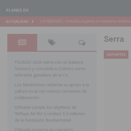
PLANES DV
[ 07/08/2026 ]
El Ayuntamiento de Almoradí mejora la 
ACTUALIDAD
ALMORADÍ
Serra
[ 07/08/2026 ]
Educación destina 1,2 millones adicional
[ 07/08/2026 ]
La Policía Nacional desarticula un grup
DEPORTES
clonación de llaves electrónicas
ORIHUELA
FEGADO 2026 cierra con un balance
histórico y consolida a Dolores como
[ 07/08/2026 ]
Torrevieja impulsa el empleo con la c
referente ganadero de la CV
TORREVIEJA
Los Montesinos refuerza su apoyo a la
cultura local con nuevos convenios de
[ 07/08/2026 ]
Raiguero de Bonanza alerta del riesgo 
colaboración
ORIHUELA
Orihuela cumple los objetivos de
[ 07/08/2026 ]
La Generalitat impulsa el desdoblamien
‘Refluye Mi Río’ y recibirá 3,3 millones
de la Fundación Biodiversidad
[ 07/08/2026 ]
Benferri ya se prepara para dar comien
Orihuela organiza un concierto
[ 07/08/2026 ]
Bigastro se viste de gala para la coron