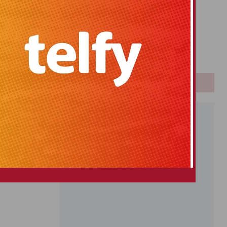
Primitiva
El Gordo
Euromillones
Loteria
Once
PUBLICIDAD