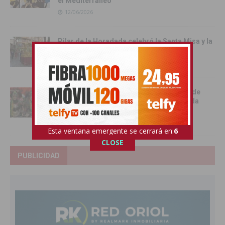
el Mediterráneo
12/06/2026
Pilar de la Horadada celebró la Santa Misa y la
Procesión del Corpus Christi 2026
11/06/2026
Benejúzar se vuelca con la gran Entrada de
Moros y Cristianos en una intensa jornada
festiva
09/06/2026
Esta ventana emergente se cerrará en:
4
CLOSE
PUBLICIDAD