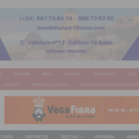
S
REDOVÁN
RAFAL
DOLORES
MONTESINOS
COX
COMARCA
EMPRESAS DE LA VEGA
ELECCIONES MUNICIPALES MAYO 2
LTURA
DEPORTES
FIESTAS
OPINIÓN
AGRI