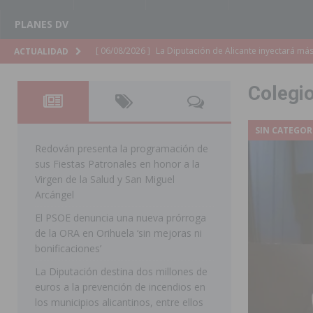
PLANES DV
[ 06/08/2026 ]
La Diputación de Alicante inyectará má
ACTUALIDAD
[ 06/08/2026 ]
San Miguel de Salinas abre las inscripc
Colegi
Patronales 2026
SAN MIGUEL DE SALINAS
[ 06/08/2026 ]
La Escuela Municipal de Música de Los 
SIN CATEGOR
curso 2026-2027
MONTESINOS
Redován presenta la programación de
sus Fiestas Patronales en honor a la
[ 06/08/2026 ]
Convocado el XXVII Concurso de Cartele
Virgen de la Salud y San Miguel
HORADADA
Arcángel
El PSOE denuncia una nueva prórroga
[ 06/08/2026 ]
Benejúzar vive el verano con una progr
de la ORA en Orihuela ‘sin mejoras ni
BENEJUZAR
bonificaciones’
[ 06/08/2026 ]
Orihuela continúa mejorando los parques
La Diputación destina dos millones de
euros a la prevención de incendios en
pedanías
ORIHUELA
los municipios alicantinos, entre ellos
[ 06/08/2026 ]
El PP de Guardamar lleva al Pleno dos