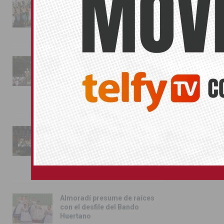
La magia de la Entrada Mora
conquista las calles de
Almoradí
01/08/2026
La fiesta se adueña de
Almoradí con la presentación
de los cargos festeros y la
toma del castillo
31/07/2026
Pilar de la Horadada
conmemora con emoción el
40º aniversario de su
independencia como municipio
31/07/2026
Almoradí presume de raíces
con el desfile del Bando
Huertano