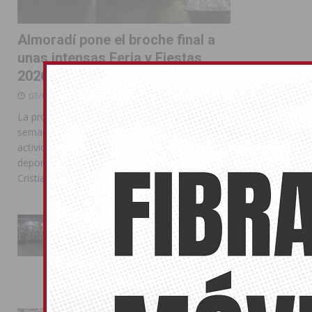
Almoradí pone el broche final a
unas intensas Feria y Fiestas
2026
03/08/2026
La programación reunió durante más de una
semana actos institucionales, conciertos,
actividades familiares, competiciones
deportivas y las celebraciones de Moros y
Cristianos
La Entrada Cristiana llena de
esplendor las calles de
Almoradí en una multitudinaria
jornada festera
02/08/2026