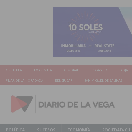
ORIHUELA
TORREVIEJA
ALMORADÍ
BIGASTRO
ROJALE
PILAR DE LA HORADADA
BENEJUZAR
SAN MIGUEL DE SALINAS
POLÍTICA
SUCESOS
ECONOMÍA
SOCIEDAD-CU