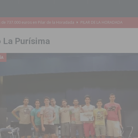
s de 737.000 euros en Pilar de la Horadada
PILAR DE LA HORADADA
iones para el Concurso-Desfile de Disfraces y Carrozas de las Fiestas
o La Purísima
Montesinos abrirá en septiembre el último plazo de matriculación para el
ÍA
s de las Fiestas Patronales de Pilar de la Horadada 2026
PILAR DE LA
amación de actividades deportivas, culturales y de aventura
 infantiles del municipio con nuevas actuaciones en la costa y las
 mociones para pedir responsabilidades y dimisiones
GUARDAMAR