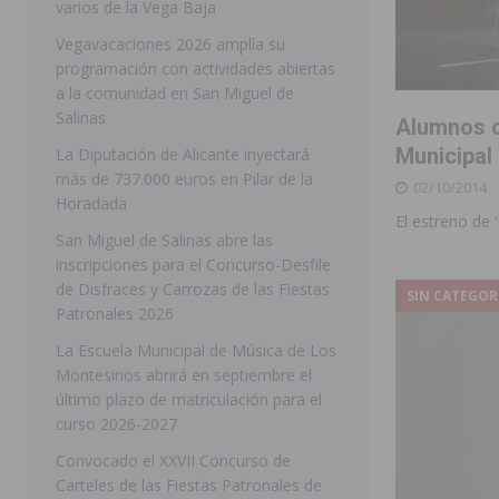
varios de la Vega Baja
[ 05/08/2026 ]
Orihuela ultima diferentes soluciones p
Vegavacaciones 2026 amplía su
programación con actividades abiertas
CEIP Virgen de la Puerta
ORIHUELA
a la comunidad en San Miguel de
[ 05/08/2026 ]
Torrevieja presenta su programación d
Salinas
Alumnos d
[ 05/08/2026 ]
Sanidad Orihuela llama a observar el e
Municipal 
La Diputación de Alicante inyectará
más de 737.000 euros en Pilar de la
02/10/2014
los desplazamientos
ORIHUELA
Horadada
El estreno de 
[ 05/08/2026 ]
Orihuela acogerá una sesión informativ
San Miguel de Salinas abre las
inscripciones para el Concurso-Desfile
ORIHUELA
de Disfraces y Carrozas de las Fiestas
SIN CATEGOR
[ 06/08/2026 ]
Redován presenta la programación de su
Patronales 2026
Arcángel
REDOVÁN
La Escuela Municipal de Música de Los
Montesinos abrirá en septiembre el
[ 06/08/2026 ]
El PSOE denuncia una nueva prórroga de
último plazo de matriculación para el
[ 06/08/2026 ]
La Diputación destina dos millones de e
curso 2026-2027
ellos varios de la Vega Baja
COMARCA
Convocado el XXVII Concurso de
Carteles de las Fiestas Patronales de
[ 06/08/2026 ]
Vegavacaciones 2026 amplía su program