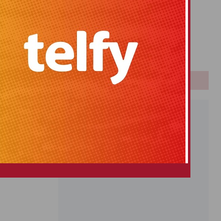
Primitiva
El Gordo
Euromillones
Loteria
Once
PUBLICIDAD