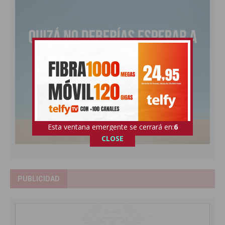
Esta ventana emergente se cerrará en:
5
CLOSE
PUBLICIDAD