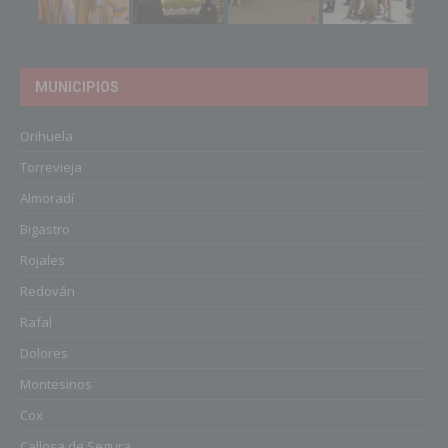
MUNICIPIOS
Orihuela
Torrevieja
Almoradí
Bigastro
Rojales
Redován
Rafal
Dolores
Montesinos
Cox
Callosa de Segura