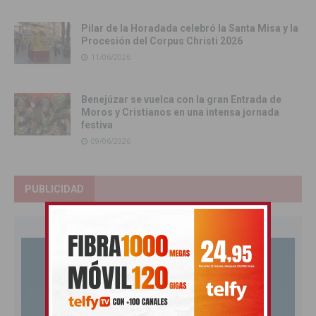
Pilar de la Horadada celebró la Santa Misa y la
Procesión del Corpus Christi 2026
11/06/2026
Benejúzar se vuelca con la gran Entrada de
Moros y Cristianos en una intensa jornada
festiva
09/06/2026
PUBLICIDAD