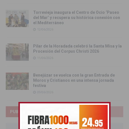
Torrevieja inaugura el Centro de Ocio ‘Paseo
del Mar’ y recupera su histórica conexión con
el Mediterráneo
12/06/2026
Pilar de la Horadada celebró la Santa Misa y la
Procesión del Corpus Christi 2026
11/06/2026
Benejúzar se vuelca con la gran Entrada de
Moros y Cristianos en una intensa jornada
festiva
09/06/2026
PUBLICIDAD