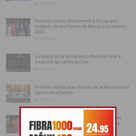
16/07/2026
Orihuela recibe oficialmente a los cargos
festeros de las Fiestas de Moros y Cristianos
2026
16/07/2026
La magia de la noche mora llena de color y
tradición las calles de Cox
16/07/2026
Orihuela ultima unas Fiestas de la Reconquista
que miran al futuro
14/07/2026
La Exaltación Festera abre el camino de las
Fiestas de Moros y Cristianos de Orihuela
12/07/2026