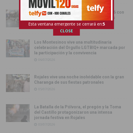
Rojales cerró sus fiestas patronales 2026 con
un brillante desfile de Moros y Cristianos
Esta ventana emergente se cerrará en:
4
06/07/2026
CLOSE
Los Montesinos vive una multitudinaria
celebración del Orgullo LGTBIQ+ marcada por
la participación y la convivencia
06/07/2026
Rojales vive una noche inolvidable con la gran
Charanga de sus fiestas patronales
05/07/2026
La Batalla de la Pólvora, el pregón y la Toma
del Castillo protagonizaron una intensa
jornada festiva en Rojales
03/07/2026