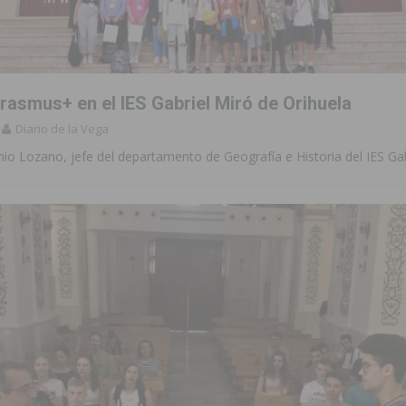
to de la CV-95, clave para Torrevieja
TORREVIEJA
zo a sus Fiestas 2026
COMARCA
rasmus+ en el IES Gabriel Miró de Orihuela
ación de la Corte 2026
BIGASTRO
Diario de la Vega
 de las Urbanizaciones de Ciudad Quesada 2026
ROJALES
io Lozano, jefe del departamento de Geografía e Historia del IES Gab
 una vivienda de un quinto piso en Callosa de Segura
CALLOSA DE
 una noche de emoción, tradición y celebración
COMARCA
tórico y consolida a Dolores como referente ganadero de la CV
cultura local con nuevos convenios de colaboración
MONTESINOS