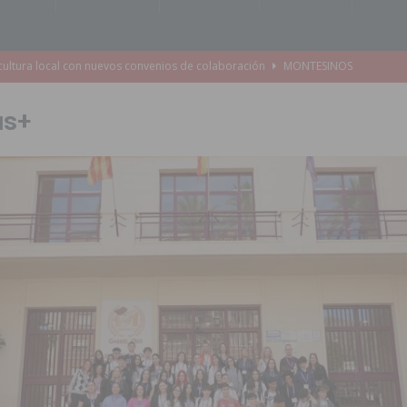
e Mi Río’ y recibirá 3,3 millones de la Fundación Biodiversidad
us+
o de la Orquesta de Jóvenes de la Provincia de Alicante en Las Colinas
accesibilidad de las aceras del entorno del CEIP Pascual Andreu
es al CEIP nº 2 de Catral dentro del Plan Edificant
COMARCA
o criminal especializado en el robo de vehículos de alta gama mediante la
ontratación de 55 personas desempleadas a través de seis programas
de incendios e inundaciones por el estado de sus barrancos