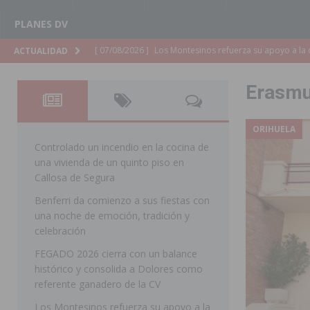
PLANES DV
[ 07/08/2026 ]
Orihuela cumple los objetivos de ‘Refluy
ACTUALIDAD
ORIHUELA
Erasm
[ 07/08/2026 ]
Orihuela organiza un concierto sinfónic
Golf & Country Club
ORIHUELA
ORIHUELA
[ 07/08/2026 ]
El Ayuntamiento de Almoradí mejora la 
Controlado un incendio en la cocina de
una vivienda de un quinto piso en
ALMORADÍ
Callosa de Segura
[ 07/08/2026 ]
Educación destina 1,2 millones adicional
Benferri da comienzo a sus fiestas con
una noche de emoción, tradición y
[ 07/08/2026 ]
La Policía Nacional desarticula un grup
celebración
clonación de llaves electrónicas
ORIHUELA
FEGADO 2026 cierra con un balance
[ 07/08/2026 ]
Torrevieja impulsa el empleo con la c
histórico y consolida a Dolores como
referente ganadero de la CV
TORREVIEJA
Los Montesinos refuerza su apoyo a la
[ 07/08/2026 ]
Raiguero de Bonanza alerta del riesgo 