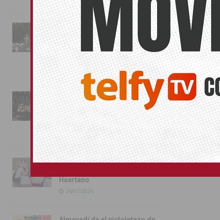
La fiesta se adueña de
Almoradí con la presentación
de los cargos festeros y la
toma del castillo
31/07/2026
Pilar de la Horadada
conmemora con emoción el
40º aniversario de su
independencia como municipio
31/07/2026
Almoradí presume de raíces
con el desfile del Bando
Huertano
26/07/2026
Almoradí da el pistoletazo de