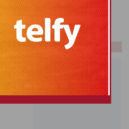
Primitiva
El Gordo
Euromillones
Loteria
Once
PUBLICIDAD