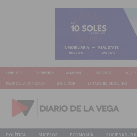
ORIHUELA
TORREVIEJA
ALMORADÍ
BIGASTRO
ROJALE
PILAR DE LA HORADADA
BENEJUZAR
SAN MIGUEL DE SALINAS
POLÍTICA
SUCESOS
ECONOMÍA
SOCIEDAD-CU