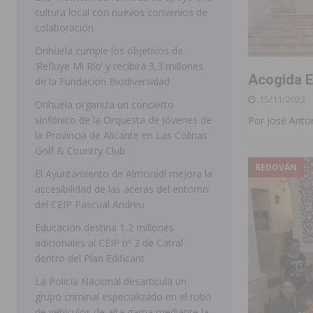
cultura local con nuevos convenios de
ORIHUELA
colaboración
[ 07/08/2026 ]
La Generalitat impulsa el desdoblamien
Orihuela cumple los objetivos de
‘Refluye Mi Río’ y recibirá 3,3 millones
[ 07/08/2026 ]
Benferri ya se prepara para dar comien
Acogida E
de la Fundación Biodiversidad
[ 07/08/2026 ]
Bigastro se viste de gala para la coron
15/11/2023
Orihuela organiza un concierto
[ 07/08/2026 ]
Rojales clausura con éxito las Fiestas
sinfónico de la Orquesta de Jóvenes de
Por José Anton
la Provincia de Alicante en Las Colinas
[ 08/08/2026 ]
Controlado un incendio en la cocina de
Golf & Country Club
SEGURA
REDOVÁN
El Ayuntamiento de Almoradí mejora la
accesibilidad de las aceras del entorno
[ 08/08/2026 ]
Benferri da comienzo a sus fiestas con
del CEIP Pascual Andreu
[ 07/08/2026 ]
FEGADO 2026 cierra con un balance his
Educación destina 1,2 millones
DOLORES
adicionales al CEIP nº 2 de Catral
dentro del Plan Edificant
[ 07/08/2026 ]
Los Montesinos refuerza su apoyo a la 
La Policía Nacional desarticula un
grupo criminal especializado en el robo
de vehículos de alta gama mediante la