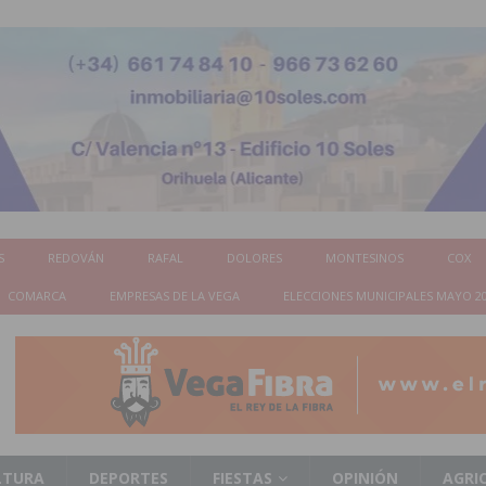
S
REDOVÁN
RAFAL
DOLORES
MONTESINOS
COX
COMARCA
EMPRESAS DE LA VEGA
ELECCIONES MUNICIPALES MAYO 2
LTURA
DEPORTES
FIESTAS
OPINIÓN
AGRI