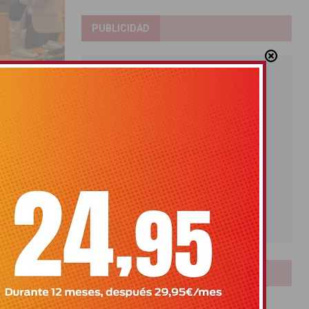
PUBLICIDAD
 programa
to y acoge a
LOTERIAS
Bonoloto