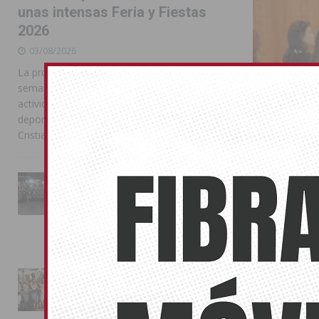
unas intensas Feria y Fiestas
2026
03/08/2026
La programación reunió durante más de una
semana actos institucionales, conciertos,
actividades familiares, competiciones
deportivas y las celebraciones de Moros y
Cristianos
La Entrada Cristiana llena de
Orihuela 
esplendor las calles de
Almoradí en una multitudinaria
Erasmus+
jornada festera
14/12/2016
02/08/2026
El colegio púb
los docentes
La magia de la Entrada Mora
conquista las calles de
Almoradí
01/08/2026