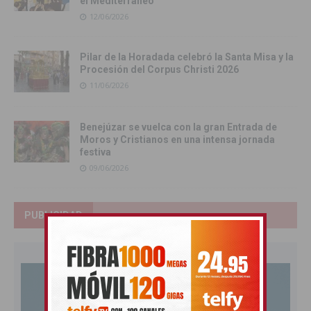
el Mediterráneo
12/06/2026
Pilar de la Horadada celebró la Santa Misa y la
Procesión del Corpus Christi 2026
11/06/2026
Benejúzar se vuelca con la gran Entrada de
Moros y Cristianos en una intensa jornada
festiva
09/06/2026
PUBLICIDAD