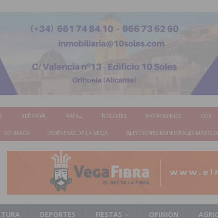
S
REDOVÁN
RAFAL
DOLORES
MONTESINOS
COX
COMARCA
EMPRESAS DE LA VEGA
ELECCIONES MUNICIPALES MAYO 2
LTURA
DEPORTES
FIESTAS
OPINIÓN
AGRI