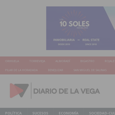
ORIHUELA
TORREVIEJA
ALMORADÍ
BIGASTRO
ROJALE
PILAR DE LA HORADADA
BENEJUZAR
SAN MIGUEL DE SALINAS
POLÍTICA
SUCESOS
ECONOMÍA
SOCIEDAD-CU