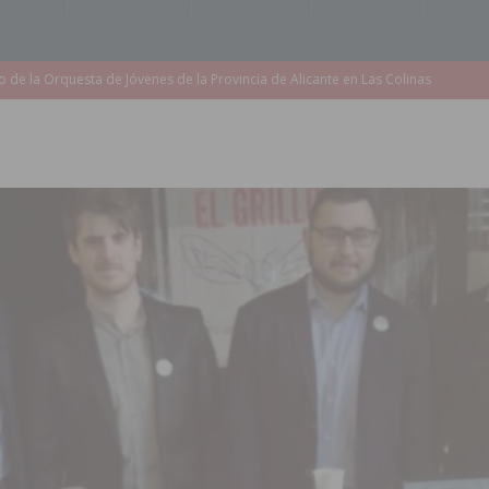
accesibilidad de las aceras del entorno del CEIP Pascual Andreu
es al CEIP nº 2 de Catral dentro del Plan Edificant
COMARCA
o criminal especializado en el robo de vehículos de alta gama mediante la
ontratación de 55 personas desempleadas a través de seis programas
de incendios e inundaciones por el estado de sus barrancos
to de la CV-95, clave para Torrevieja
TORREVIEJA
zo a sus Fiestas 2026
COMARCA
ación de la Corte 2026
BIGASTRO