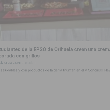
 de las Urbanizaciones de Ciudad Quesada 2026
ROJALES
s Fiestas Patronales en honor a la Virgen de la Salud y San Miguel
 la ORA en Orihuela ‘sin mejoras ni bonificaciones’
ORIHUELA
tórico y consolida a Dolores como referente ganadero de la CV
tudiantes de la EPSO de Orihuela crean una crem
borada con grillos
cultura local con nuevos convenios de colaboración
MONTESINOS
Silvia Guerrero Lidón
e Mi Río’ y recibirá 3,3 millones de la Fundación Biodiversidad
saludables y con productos de la tierra triunfan en el V Concurso N
o de la Orquesta de Jóvenes de la Provincia de Alicante en Las Colinas