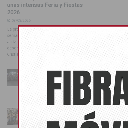
unas intensas Feria y Fiestas
2026
03/08/2026
La programación reunió durante más de una
semana actos institucionales, conciertos,
actividades familiares, competiciones
deportivas y las celebraciones de Moros y
Cristianos
La Entrada Cristiana llena de
esplendor las calles de
Almoradí en una multitudinaria
jornada festera
02/08/2026
La magia de la Entrada Mora
conquista las calles de
Almoradí
01/08/2026