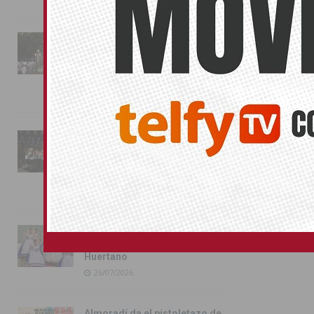
La fiesta se adueña de
Almoradí con la presentación
de los cargos festeros y la
toma del castillo
31/07/2026
Pilar de la Horadada
conmemora con emoción el
40º aniversario de su
independencia como municipio
31/07/2026
Almoradí presume de raíces
con el desfile del Bando
Huertano
26/07/2026
Almoradí da el pistoletazo de