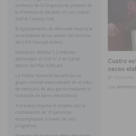
sinfónico de la Orquesta de Jóvenes de
[ 07/08/2026 ]
Rojales clausura con éxito las Fiestas
la Provincia de Alicante en Las Colinas
Golf & Country Club
[ 06/08/2026 ]
Redován presenta la programación de su
El Ayuntamiento de Almoradí mejora la
Arcángel
REDOVÁN
accesibilidad de las aceras del entorno
[ 06/08/2026 ]
El PSOE denuncia una nueva prórroga de
del CEIP Pascual Andreu
[ 07/08/2026 ]
FEGADO 2026 cierra con un balance his
Educación destina 1,2 millones
adicionales al CEIP nº 2 de Catral
Cuatro es
DOLORES
dentro del Plan Edificant
cacao ela
[ 07/08/2026 ]
Los Montesinos refuerza su apoyo a la 
La Policía Nacional desarticula un
12/01/2018
grupo criminal especializado en el robo
[ 07/08/2026 ]
Orihuela cumple los objetivos de ‘Refluy
Los alimentos 
de vehículos de alta gama mediante la
ORIHUELA
clonación de llaves electrónicas
[ 07/08/2026 ]
Orihuela organiza un concierto sinfónic
Torrevieja impulsa el empleo con la
contratación de 55 personas
Golf & Country Club
ORIHUELA
desempleadas a través de seis
programas
Raiguero de Bonanza alerta del riesgo