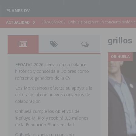
PLANES DV
[ 07/08/2026 ]
El Ayuntamiento de Almoradí mejora la 
ACTUALIDAD
ALMORADÍ
grillos
[ 07/08/2026 ]
Educación destina 1,2 millones adicional
[ 07/08/2026 ]
La Policía Nacional desarticula un grup
ORIHUELA
clonación de llaves electrónicas
ORIHUELA
FEGADO 2026 cierra con un balance
histórico y consolida a Dolores como
[ 07/08/2026 ]
Torrevieja impulsa el empleo con la c
referente ganadero de la CV
TORREVIEJA
Los Montesinos refuerza su apoyo a la
cultura local con nuevos convenios de
[ 07/08/2026 ]
Raiguero de Bonanza alerta del riesgo 
colaboración
ORIHUELA
Orihuela cumple los objetivos de
[ 07/08/2026 ]
La Generalitat impulsa el desdoblamien
‘Refluye Mi Río’ y recibirá 3,3 millones
de la Fundación Biodiversidad
[ 07/08/2026 ]
Benferri ya se prepara para dar comien
Orihuela organiza un concierto
[ 07/08/2026 ]
Bigastro se viste de gala para la coron