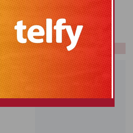
Primitiva
El Gordo
Euromillones
Loteria
Once
PUBLICIDAD