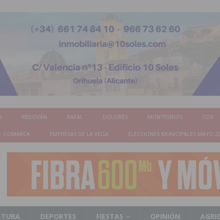
S
REDOVÁN
RAFAL
DOLORES
MONTESINOS
COX
COMARCA
EMPRESAS DE LA VEGA
ELECCIONES MUNICIPALES MAYO 2
LTURA
DEPORTES
FIESTAS
OPINIÓN
AGRI