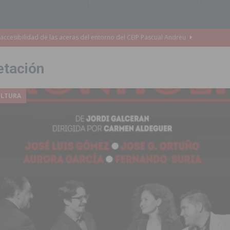
accesibilidad de las aceras del entorno del CEIP Pascual Andreu
etación
es al CEIP nº 2 de Catral dentro del Plan Edificant
COMARCA
o criminal especializado en el robo de vehículos de alta gama mediante la
ULTURA
ontratación de 55 personas desempleadas a través de seis programas
de incendios e inundaciones por el estado de sus barrancos
to de la CV-95, clave para Torrevieja
TORREVIEJA
zo a sus Fiestas 2026
COMARCA
ación de la Corte 2026
BIGASTRO