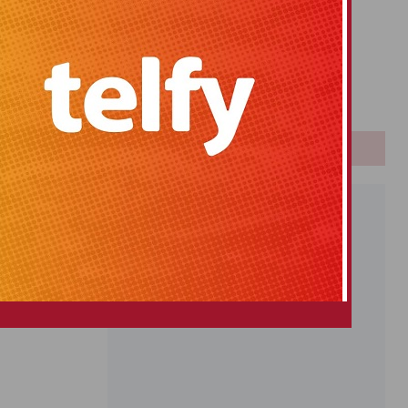
Primitiva
El Gordo
Euromillones
Loteria
Once
PUBLICIDAD