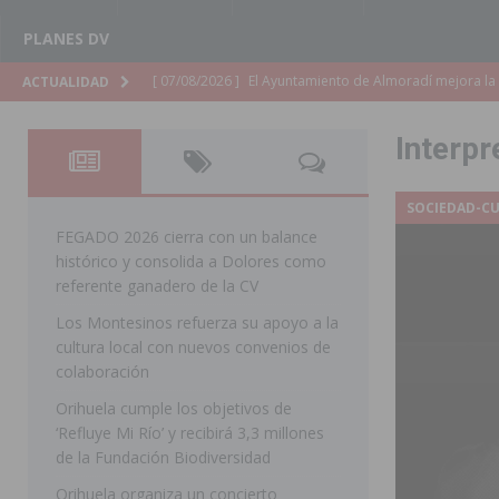
PLANES DV
[ 07/08/2026 ]
El Ayuntamiento de Almoradí mejora la 
ACTUALIDAD
ALMORADÍ
Interpr
[ 07/08/2026 ]
Educación destina 1,2 millones adicional
[ 07/08/2026 ]
La Policía Nacional desarticula un grup
SOCIEDAD-C
clonación de llaves electrónicas
ORIHUELA
FEGADO 2026 cierra con un balance
histórico y consolida a Dolores como
[ 07/08/2026 ]
Torrevieja impulsa el empleo con la c
referente ganadero de la CV
TORREVIEJA
Los Montesinos refuerza su apoyo a la
cultura local con nuevos convenios de
[ 07/08/2026 ]
Raiguero de Bonanza alerta del riesgo 
colaboración
ORIHUELA
Orihuela cumple los objetivos de
[ 07/08/2026 ]
La Generalitat impulsa el desdoblamien
‘Refluye Mi Río’ y recibirá 3,3 millones
de la Fundación Biodiversidad
[ 07/08/2026 ]
Benferri ya se prepara para dar comien
Orihuela organiza un concierto
[ 07/08/2026 ]
Bigastro se viste de gala para la coron