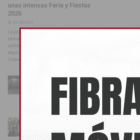
unas intensas Feria y Fiestas
2026
03/08/2026
La programación reunió durante más de una
semana actos institucionales, conciertos,
actividades familiares, competiciones
deportivas y las celebraciones de Moros y
Cristianos
La Entrada Cristiana llena de
esplendor las calles de
Almoradí en una multitudinaria
jornada festera
02/08/2026
La magia de la Entrada Mora
conquista las calles de
Almoradí
01/08/2026