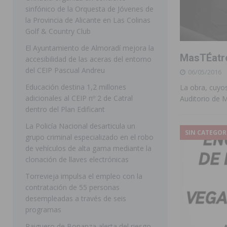
sinfónico de la Orquesta de Jóvenes de
[ 07/08/2026 ]
Rojales clausura con éxito las Fiestas
la Provincia de Alicante en Las Colinas
Golf & Country Club
[ 06/08/2026 ]
Redován presenta la programación de su
El Ayuntamiento de Almoradí mejora la
Arcángel
REDOVÁN
MasTÉatro
accesibilidad de las aceras del entorno
[ 06/08/2026 ]
El PSOE denuncia una nueva prórroga de
del CEIP Pascual Andreu
06/05/2016
[ 07/08/2026 ]
FEGADO 2026 cierra con un balance his
Educación destina 1,2 millones
La obra, cuyo
adicionales al CEIP nº 2 de Catral
Auditorio de M
DOLORES
dentro del Plan Edificant
[ 07/08/2026 ]
Los Montesinos refuerza su apoyo a la 
La Policía Nacional desarticula un
SIN CATEGOR
grupo criminal especializado en el robo
[ 07/08/2026 ]
Orihuela cumple los objetivos de ‘Refluy
de vehículos de alta gama mediante la
ORIHUELA
clonación de llaves electrónicas
[ 07/08/2026 ]
Orihuela organiza un concierto sinfónic
Torrevieja impulsa el empleo con la
contratación de 55 personas
Golf & Country Club
ORIHUELA
desempleadas a través de seis
programas
Raiguero de Bonanza alerta del riesgo