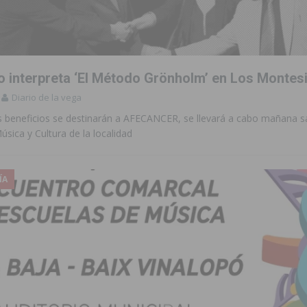
 de las Urbanizaciones de Ciudad Quesada 2026
ROJALES
s Fiestas Patronales en honor a la Virgen de la Salud y San Miguel
 interpreta ‘El Método Grönholm’ en Los Montes
 la ORA en Orihuela ‘sin mejoras ni bonificaciones’
ORIHUELA
Diario de la vega
tórico y consolida a Dolores como referente ganadero de la CV
s beneficios se destinarán a AFECANCER, se llevará a cabo mañana s
úsica y Cultura de la localidad
cultura local con nuevos convenios de colaboración
MONTESINOS
ÍA
e Mi Río’ y recibirá 3,3 millones de la Fundación Biodiversidad
o de la Orquesta de Jóvenes de la Provincia de Alicante en Las Colinas