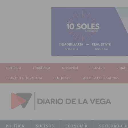
ORIHUELA
TORREVIEJA
ALMORADÍ
BIGASTRO
ROJALE
PILAR DE LA HORADADA
BENEJUZAR
SAN MIGUEL DE SALINAS
POLÍTICA
SUCESOS
ECONOMÍA
SOCIEDAD-CU