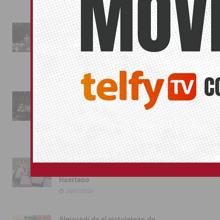
La fiesta se adueña de
Almoradí con la presentación
de los cargos festeros y la
toma del castillo
31/07/2026
Pilar de la Horadada
conmemora con emoción el
40º aniversario de su
independencia como municipio
31/07/2026
Almoradí presume de raíces
con el desfile del Bando
Huertano
26/07/2026
Almoradí da el pistoletazo de