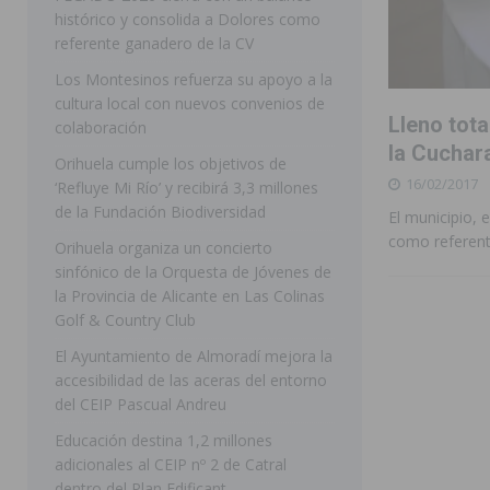
histórico y consolida a Dolores como
[ 07/08/2026 ]
Raiguero de Bonanza alerta del riesgo 
referente ganadero de la CV
ORIHUELA
Los Montesinos refuerza su apoyo a la
cultura local con nuevos convenios de
[ 07/08/2026 ]
La Generalitat impulsa el desdoblamien
Lleno tota
colaboración
[ 07/08/2026 ]
Benferri ya se prepara para dar comien
la Cuchar
Orihuela cumple los objetivos de
16/02/2017
[ 07/08/2026 ]
Bigastro se viste de gala para la coron
‘Refluye Mi Río’ y recibirá 3,3 millones
de la Fundación Biodiversidad
El municipio, 
[ 09/08/2026 ]
Bigastro da el pistoletazo de salida a 
como referent
Orihuela organiza un concierto
BIGASTRO
sinfónico de la Orquesta de Jóvenes de
la Provincia de Alicante en Las Colinas
[ 08/08/2026 ]
Controlado un incendio en la cocina de
Golf & Country Club
SEGURA
El Ayuntamiento de Almoradí mejora la
[ 08/08/2026 ]
Benferri da comienzo a sus fiestas con
accesibilidad de las aceras del entorno
del CEIP Pascual Andreu
[ 07/08/2026 ]
FEGADO 2026 cierra con un balance his
Educación destina 1,2 millones
DOLORES
adicionales al CEIP nº 2 de Catral
dentro del Plan Edificant