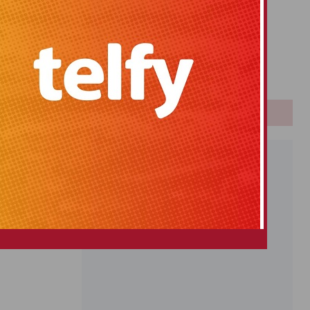
Primitiva
El Gordo
Euromillones
Loteria
Once
PUBLICIDAD