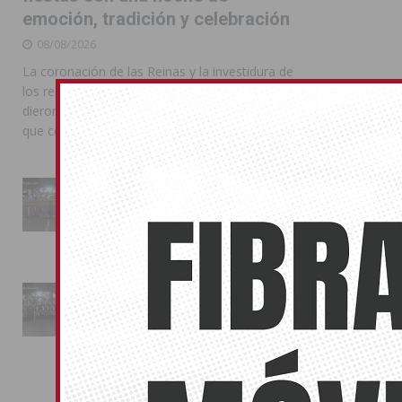
emoción, tradición y celebración
08/08/2026
La coronación de las Reinas y la investidura de
los representantes de las Peñas Festeras
dieron el pistoletazo de salida a unas fiestas
que continúan hoy con el VIII Chupinazo
Almoradí pone el broche final a
unas intensas Feria y Fiestas
2026
03/08/2026
La Entrada Cristiana llena de
esplendor las calles de
Almoradí en una multitudinaria
jornada festera
02/08/2026