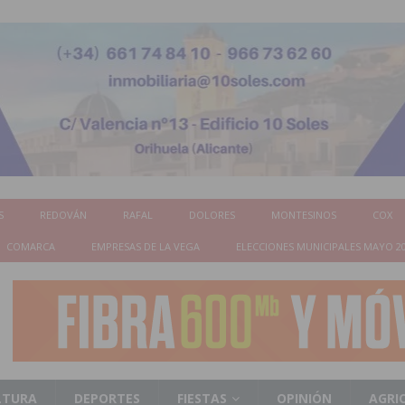
S
REDOVÁN
RAFAL
DOLORES
MONTESINOS
COX
COMARCA
EMPRESAS DE LA VEGA
ELECCIONES MUNICIPALES MAYO 2
LTURA
DEPORTES
FIESTAS
OPINIÓN
AGRI