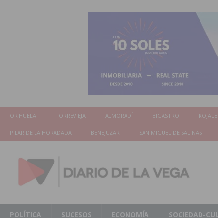
ORIHUELA
TORREVIEJA
ALMORADÍ
BIGASTRO
ROJALE
PILAR DE LA HORADADA
BENEJUZAR
SAN MIGUEL DE SALINAS
POLÍTICA
SUCESOS
ECONOMÍA
SOCIEDAD-CU