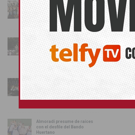
La magia de la Entrada Mora
conquista las calles de
Almoradí
01/08/2026
La fiesta se adueña de
Almoradí con la presentación
de los cargos festeros y la
toma del castillo
31/07/2026
Pilar de la Horadada
conmemora con emoción el
40º aniversario de su
independencia como municipio
31/07/2026
Almoradí presume de raíces
con el desfile del Bando
Huertano