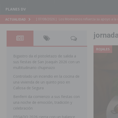
PLANES DV
[ 07/08/2026 ]
Los Montesinos refuerza su apoyo a la 
ACTUALIDAD
[ 07/08/2026 ]
Orihuela cumple los objetivos de ‘Refluy
jornad
ORIHUELA
[ 07/08/2026 ]
Orihuela organiza un concierto sinfónic
ROJALES
Golf & Country Club
ORIHUELA
Bigastro da el pistoletazo de salida a
sus fiestas de San Joaquín 2026 con un
[ 07/08/2026 ]
El Ayuntamiento de Almoradí mejora la 
multitudinario chupinazo
ALMORADÍ
Controlado un incendio en la cocina de
una vivienda de un quinto piso en
[ 07/08/2026 ]
Educación destina 1,2 millones adicional
Callosa de Segura
[ 07/08/2026 ]
La Policía Nacional desarticula un grup
Benferri da comienzo a sus fiestas con
clonación de llaves electrónicas
ORIHUELA
una noche de emoción, tradición y
celebración
[ 07/08/2026 ]
Torrevieja impulsa el empleo con la c
FEGADO 2026 cierra con un balance
TORREVIEJA