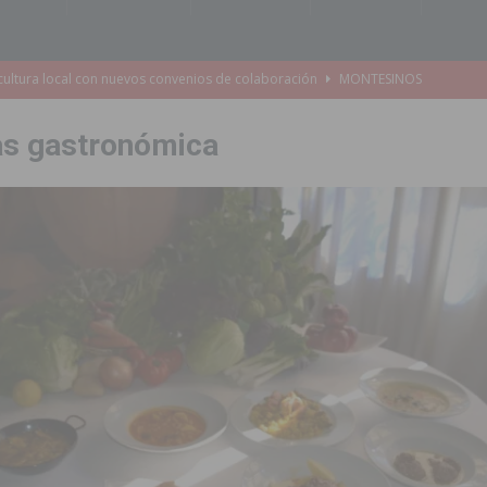
cultura local con nuevos convenios de colaboración
MONTESINOS
e Mi Río’ y recibirá 3,3 millones de la Fundación Biodiversidad
as gastronómica
o de la Orquesta de Jóvenes de la Provincia de Alicante en Las Colinas
accesibilidad de las aceras del entorno del CEIP Pascual Andreu
es al CEIP nº 2 de Catral dentro del Plan Edificant
COMARCA
o criminal especializado en el robo de vehículos de alta gama mediante la
ontratación de 55 personas desempleadas a través de seis programas